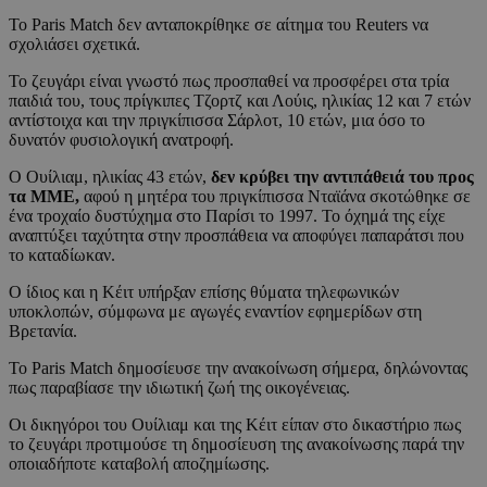
Το Paris Match δεν ανταποκρίθηκε σε αίτημα του Reuters να
σχολιάσει σχετικά.
Το ζευγάρι είναι γνωστό πως προσπαθεί να προσφέρει στα τρία
παιδιά του, τους πρίγκιπες Τζορτζ και Λούις, ηλικίας 12 και 7 ετών
αντίστοιχα και την πριγκίπισσα Σάρλοτ, 10 ετών, μια όσο το
δυνατόν φυσιολογική ανατροφή.
Ο Ουίλιαμ, ηλικίας 43 ετών,
δεν κρύβει την αντιπάθειά του προς
τα ΜΜΕ,
αφού η μητέρα του πριγκίπισσα Νταϊάνα σκοτώθηκε σε
ένα τροχαίο δυστύχημα στο Παρίσι το 1997. Το όχημά της είχε
αναπτύξει ταχύτητα στην προσπάθεια να αποφύγει παπαράτσι που
το καταδίωκαν.
Ο ίδιος και η Κέιτ υπήρξαν επίσης θύματα τηλεφωνικών
υποκλοπών, σύμφωνα με αγωγές εναντίον εφημερίδων στη
Βρετανία.
Το Paris Match δημοσίευσε την ανακοίνωση σήμερα, δηλώνοντας
πως παραβίασε την ιδιωτική ζωή της οικογένειας.
Οι δικηγόροι του Ουίλιαμ και της Κέιτ είπαν στο δικαστήριο πως
το ζευγάρι προτιμούσε τη δημοσίευση της ανακοίνωσης παρά την
οποιαδήποτε καταβολή αποζημίωσης.