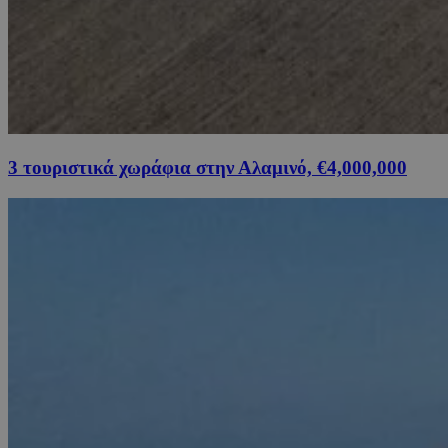
3 τουριστικά χωράφια στην Αλαμινό, €4,000,000