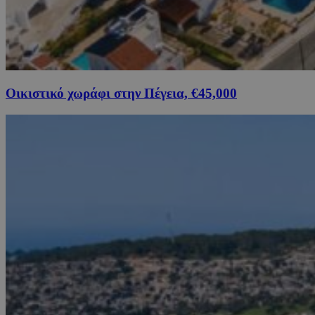
Οικιστικό χωράφι στην Πέγεια, €45,000