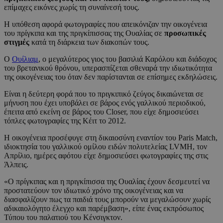
επίμαχες εικόνες χωρίς τη συναίνεσή τους.
Η υπόθεση αφορά φωτογραφίες που απεικόνιζαν την οικογένεια
του πρίγκιπα και της πριγκίπισσας της Ουαλίας σε
προσωπικές
στιγμές
κατά τη διάρκεια των διακοπών τους.
Ο
Ουίλιαμ
, ο μεγαλύτερος γιος του βασιλιά Καρόλου και διάδοχος
του βρετανικού θρόνου, υπερασπίζεται σθεναρά την ιδιωτικότητα
της οικογένειας του όταν δεν παρίστανται σε επίσημες εκδηλώσεις.
Είναι η δεύτερη φορά που το πριγκιπικό ζεύγος δικαιώνεται σε
μήνυση που έχει υποβάλει σε βάρος ενός γαλλικού περιοδικού,
έπειτα από εκείνη σε βάρος του Closer, που είχε δημοσιεύσει
τόπλες φωτογραφίες της Κέιτ το 2012.
Η οικογένεια προσέφυγε στη δικαιοσύνη εναντίον του Paris Match,
ιδιοκτησία του γαλλικού ομίλου ειδών πολυτελείας LVMH, τον
Απρίλιο, ημέρες αφότου είχε δημοσιεύσει φωτογραφίες της στις
Άλπεις.
«Ο πρίγκιπας και η πριγκίπισσα της Ουαλίας έχουν δεσμευτεί να
προστατεύουν τον ιδιωτικό χρόνο της οικογένειας και να
διασφαλίζουν πως τα παιδιά τους μπορούν να μεγαλώσουν χωρίς
αδικαιολόγητο έλεγχο και παρέμβαση», είπε ένας εκπρόσωπος
Τύπου του παλατιού του Κένσιγκτον.