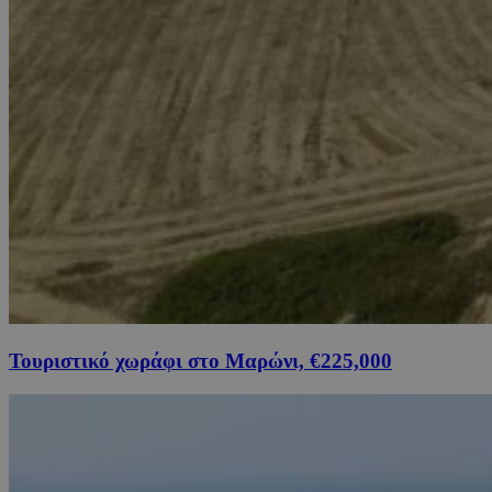
Τουριστικό χωράφι στο Μαρώνι, €225,000