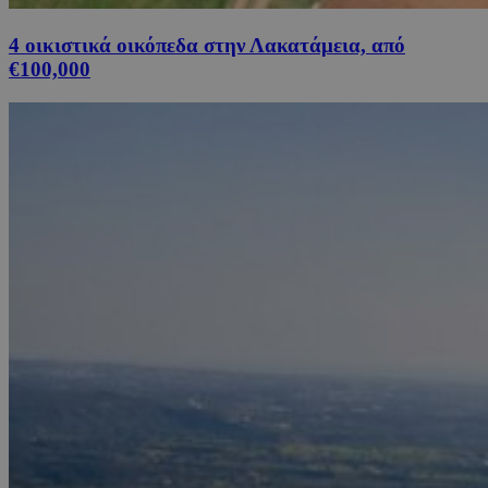
4 οικιστικά οικόπεδα στην Λακατάμεια, από
€100,000