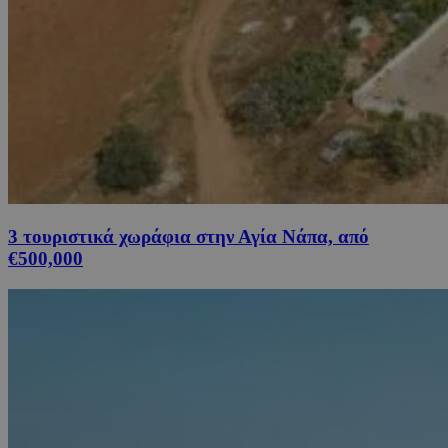
3 τουριστικά χωράφια στην Αγία Νάπα, από
€500,000