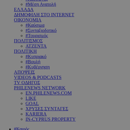
#Μέση Ανατολή
ΕΛΛΑΔΑ
ΔΗΜΟΦΙΛΗ ΣΤΟ INTERNET
ΟΙΚΟΝΟΜΙΑ
#Καύσιμα
#Συνταξιοδοτικό
#Τουρισμός
ΠΟΛΙΤΙΣΜΟΣ
ΑΤΖΕΝΤΑ
ΠΟΛΙΤΙΚΗ
#Κυπριακό
#Βουλή
#Κυβέρνηση
ΑΠΟΨΕΙΣ
VIDEOS & PODCASTS
TV ΟΔΗΓΟΣ
PHILENEWS NETWORK
EN.PHILENEWS.COM
LIKE
GOAL
ΧΡΥΣΕΣ ΣΥΝΤΑΓΕΣ
KARIERA
IN-CYPRUS PROPERTY
#Καιρός