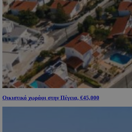
Οικιστικό χωράφι στην Πέγεια, €45,000