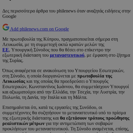
Δες περισσότερα άρθρα του philenews όταν αναζητάς ειδήσεις στην
Google
Add philenews.com on Google
Με πρωτοβουλία της Κύπρου, πραγματοποιείται σήμερα στη
Λευκωσία, με τη συμμετοχή οκτώ κρατών μελών της
ΕΕ
, Υπουργική Σύνοδος που θα θέσει στο επίκεντρο την
εξωτερική διάσταση του
μεταναστευτικού
, με έμφαση στο ζήτημα
της Συρίας.
Όπως αναφέρεται σε ανακοίνωση του Υπουργείου Εσωτερικών,
στη Σύνοδο, η οποία διοργανώνεται με
πρωτοβουλία της
Λευκωσίας
και της οποίας θα προεδρεύσει ο Υπουργός
Εσωτερικών, Κωνσταντίνος Ιωάννου, θα συμμετάσχουν Υπουργοί
και αξιωματούχοι από την Ελλάδα, την Τσεχία, την Αυστρία, την
Πολωνία, τη Δανία, την Ιταλία και τη Μάλτα.
Επισημαίνεται ότι, κατά τις εργασίες της Συνόδου, οι
συμμετέχοντες θα συζητήσουν το μεταναστευτικό υπό το πρίσμα
της εξωτερικής διάστασης και
θα εξετάσουν τρόπους προώθησης
ρεαλιστικών μέτρων
για την αντιμετώπιση των σοβαρών
προκλήσεων του μεταναστευτικού. Τη Σύνοδο αναμένεται, επίσης,