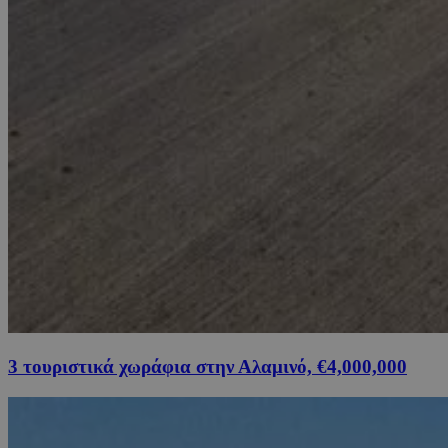
3 τουριστικά χωράφια στην Αλαμινό, €4,000,000