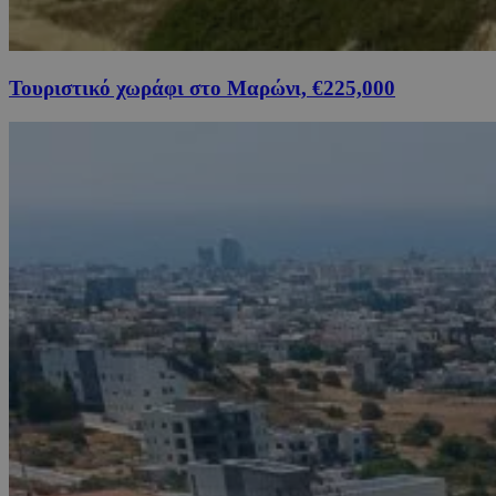
Τουριστικό χωράφι στο Μαρώνι, €225,000