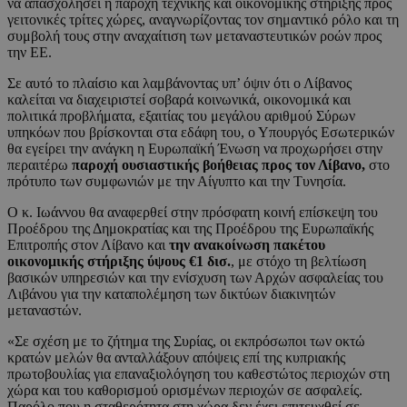
να απασχολήσει η παροχή τεχνικής και οικονομικής στήριξης προς
γειτονικές τρίτες χώρες, αναγνωρίζοντας τον σημαντικό ρόλο και τη
συμβολή τους στην αναχαίτιση των μεταναστευτικών ροών προς
την ΕΕ.
Σε αυτό το πλαίσιο και λαμβάνοντας υπ’ όψιν ότι ο Λίβανος
καλείται να διαχειριστεί σοβαρά κοινωνικά, οικονομικά και
πολιτικά προβλήματα, εξαιτίας του μεγάλου αριθμού Σύρων
υπηκόων που βρίσκονται στα εδάφη του, ο Υπουργός Εσωτερικών
θα εγείρει την ανάγκη η Ευρωπαϊκή Ένωση να προχωρήσει στην
περαιτέρω
παροχή ουσιαστικής βοήθειας προς τον Λίβανο,
στο
πρότυπο των συμφωνιών με την Αίγυπτο και την Τυνησία.
Ο κ. Ιωάννου θα αναφερθεί στην πρόσφατη κοινή επίσκεψη του
Προέδρου της Δημοκρατίας και της Προέδρου της Ευρωπαϊκής
Επιτροπής στον Λίβανο και
την ανακοίνωση πακέτου
οικονομικής στήριξης ύψους €1 δισ.
, με στόχο τη βελτίωση
βασικών υπηρεσιών και την ενίσχυση των Αρχών ασφαλείας του
Λιβάνου για την καταπολέμηση των δικτύων διακινητών
μεταναστών.
«Σε σχέση με το ζήτημα της Συρίας, οι εκπρόσωποι των οκτώ
κρατών μελών θα ανταλλάξουν απόψεις επί της κυπριακής
πρωτοβουλίας για επαναξιολόγηση του καθεστώτος περιοχών στη
χώρα και του καθορισμού ορισμένων περιοχών σε ασφαλείς.
Παρόλο που η σταθερότητα στη χώρα δεν έχει επιτευχθεί σε