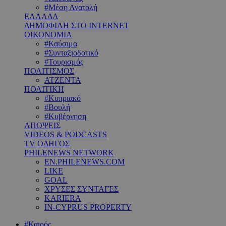
#Μέση Ανατολή
ΕΛΛΑΔΑ
ΔΗΜΟΦΙΛΗ ΣΤΟ INTERNET
ΟΙΚΟΝΟΜΙΑ
#Καύσιμα
#Συνταξιοδοτικό
#Τουρισμός
ΠΟΛΙΤΙΣΜΟΣ
ΑΤΖΕΝΤΑ
ΠΟΛΙΤΙΚΗ
#Κυπριακό
#Βουλή
#Κυβέρνηση
ΑΠΟΨΕΙΣ
VIDEOS & PODCASTS
TV ΟΔΗΓΟΣ
PHILENEWS NETWORK
EN.PHILENEWS.COM
LIKE
GOAL
ΧΡΥΣΕΣ ΣΥΝΤΑΓΕΣ
KARIERA
IN-CYPRUS PROPERTY
#Καιρός