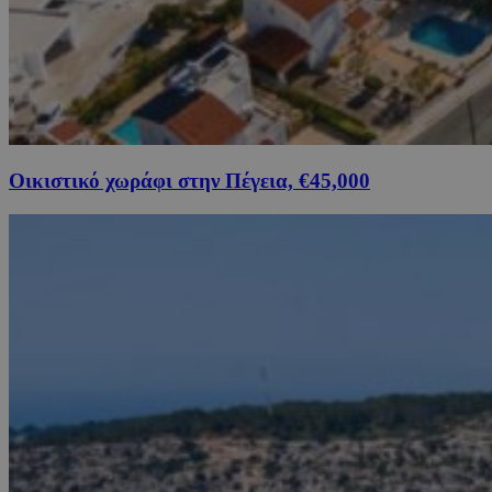
Οικιστικό χωράφι στην Πέγεια, €45,000