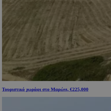
Τουριστικό χωράφι στο Μαρώνι, €225,000