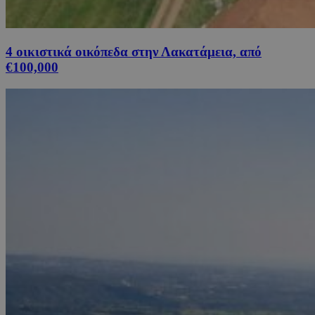
4 οικιστικά οικόπεδα στην Λακατάμεια, από
€100,000