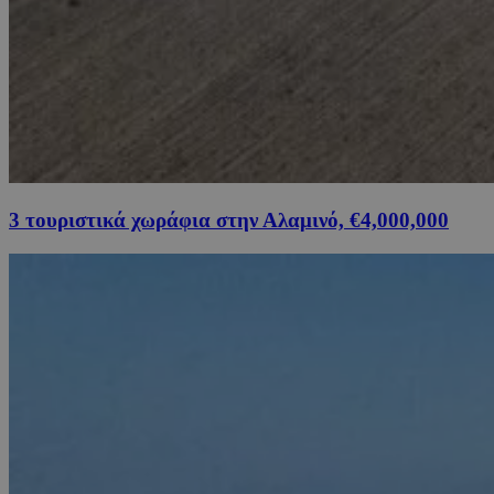
3 τουριστικά χωράφια στην Αλαμινό, €4,000,000