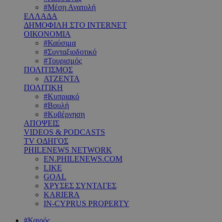
#Μέση Ανατολή
ΕΛΛΑΔΑ
ΔΗΜΟΦΙΛΗ ΣΤΟ INTERNET
ΟΙΚΟΝΟΜΙΑ
#Καύσιμα
#Συνταξιοδοτικό
#Τουρισμός
ΠΟΛΙΤΙΣΜΟΣ
ΑΤΖΕΝΤΑ
ΠΟΛΙΤΙΚΗ
#Κυπριακό
#Βουλή
#Κυβέρνηση
ΑΠΟΨΕΙΣ
VIDEOS & PODCASTS
TV ΟΔΗΓΟΣ
PHILENEWS NETWORK
EN.PHILENEWS.COM
LIKE
GOAL
ΧΡΥΣΕΣ ΣΥΝΤΑΓΕΣ
KARIERA
IN-CYPRUS PROPERTY
#Καιρός