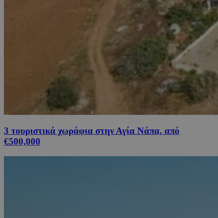
3 τουριστικά χωράφια στην Αγία Νάπα, από
€500,000