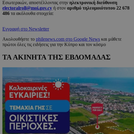
Εσωτερικών, αποστέλλοντας στην
ηλεκτρονική διεύθυνση
electoralroll@moi.gov.cy
ή στον
αριθμό τηλεομοιότυπου
22 678
486
τα ακόλουθα στοιχεία:
Εγγραφή στο Newsletter
Ακολουθήστε το
philenews.com στο Google News
και μάθετε
πρώτοι όλες τις ειδήσεις για την Κύπρο και τον κόσμο
ΤΑ ΑΚΙΝΗΤΑ ΤΗΣ ΕΒΔΟΜΑΔΑΣ