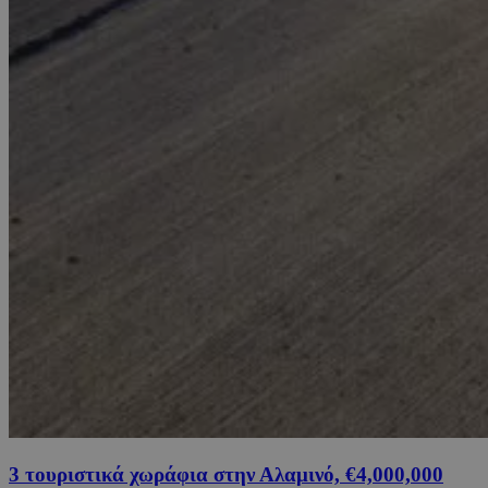
3 τουριστικά χωράφια στην Αλαμινό, €4,000,000