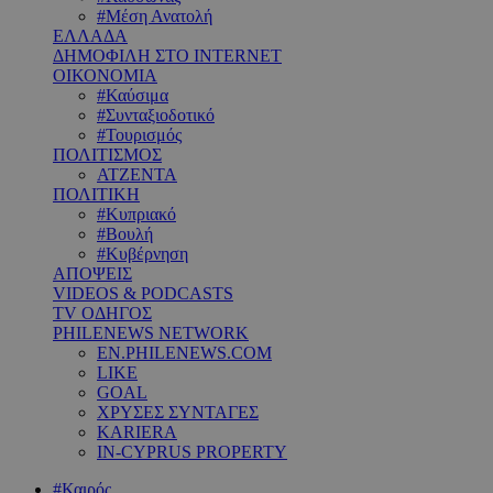
#Μέση Ανατολή
ΕΛΛΑΔΑ
ΔΗΜΟΦΙΛΗ ΣΤΟ INTERNET
ΟΙΚΟΝΟΜΙΑ
#Καύσιμα
#Συνταξιοδοτικό
#Τουρισμός
ΠΟΛΙΤΙΣΜΟΣ
ΑΤΖΕΝΤΑ
ΠΟΛΙΤΙΚΗ
#Κυπριακό
#Βουλή
#Κυβέρνηση
ΑΠΟΨΕΙΣ
VIDEOS & PODCASTS
TV ΟΔΗΓΟΣ
PHILENEWS NETWORK
EN.PHILENEWS.COM
LIKE
GOAL
ΧΡΥΣΕΣ ΣΥΝΤΑΓΕΣ
KARIERA
IN-CYPRUS PROPERTY
#Καιρός