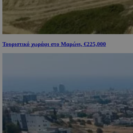
Τουριστικό χωράφι στο Μαρώνι, €225,000