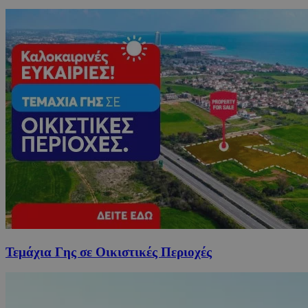
Τεμάχια Γης σε Οικιστικές Περιοχές