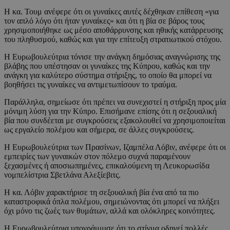
Η κα. Τουμ ανέφερε ότι οι γυναίκες αυτές δέχθηκαν επίθεση «για
τον απλό λόγο ότι ήταν γυναίκες» και ότι η βία σε βάρος τους
χρησιμοποιήθηκε ως μέσο αποθάρρυνσης και ηθικής κατάρρευσης
του πληθυσμού, καθώς και για την επίτευξη στρατιωτικού στόχου.
Η Ευρωβουλεύτρια τόνισε την ανάγκη δημόσιας αναγνώρισης της
βλάβης που υπέστησαν οι γυναίκες της Κύπρου, καθώς και την
ανάγκη για καλύτερο σύστημα στήριξης, το οποίο θα μπορεί να
βοηθήσει τις γυναίκες να αντιμετωπίσουν το τραύμα.
Παράλληλα, σημείωσε ότι πρέπει να συνεχιστεί η στήριξη προς μία
μόνιμη λύση για την Κύπρο. Επισήμανε επίσης ότι η σεξουαλική
βία που συνδέεται με συγκρούσεις εξακολουθεί να χρησιμοποιείται
ως εργαλείο πολέμου και σήμερα, σε άλλες συγκρούσεις.
Η Ευρωβουλεύτρια των Πρασίνων, Ιζαμπέλα Λόβιν, ανέφερε ότι οι
εμπειρίες των γυναικών στον πόλεμο συχνά παραμένουν
ξεχασμένες ή αποσιωπημένες, επικαλούμενη τη Λευκορωσίδα
νομπελίστρια Σβετλάνα Αλεξίεβιτς.
Η κα. Λόβιν χαρακτήρισε τη σεξουαλική βία ένα από τα πιο
καταστροφικά όπλα πολέμου, σημειώνοντας ότι μπορεί να πλήξει
όχι μόνο τις ζωές των θυμάτων, αλλά και ολόκληρες κοινότητες.
Η Ευρωβουλεύτρια υπογράμμισε ότι το στίγμα οδηγεί πολλές