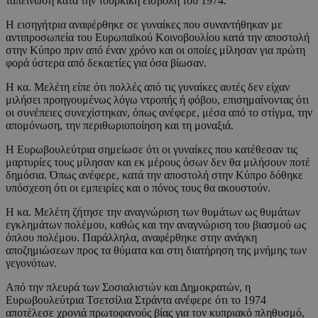
ταπείνωση κατά την τουρκική εισβολή του 1974.
Η εισηγήτρια αναφέρθηκε σε γυναίκες που συναντήθηκαν με
αντιπροσωπεία του Ευρωπαϊκού Κοινοβουλίου κατά την αποστολή
στην Κύπρο πριν από έναν χρόνο και οι οποίες μίλησαν για πρώτη
φορά ύστερα από δεκαετίες για όσα βίωσαν.
Η κα. Μελέτη είπε ότι πολλές από τις γυναίκες αυτές δεν είχαν
μιλήσει προηγουμένως λόγω ντροπής ή φόβου, επισημαίνοντας ότι
οι συνέπειες συνεχίστηκαν, όπως ανέφερε, μέσα από το στίγμα, την
απομόνωση, την περιθωριοποίηση και τη μοναξιά.
Η Ευρωβουλεύτρια σημείωσε ότι οι γυναίκες που κατέθεσαν τις
μαρτυρίες τους μίλησαν και εκ μέρους όσων δεν θα μιλήσουν ποτέ
δημόσια. Όπως ανέφερε, κατά την αποστολή στην Κύπρο δόθηκε
υπόσχεση ότι οι εμπειρίες και ο πόνος τους θα ακουστούν.
Η κα. Μελέτη ζήτησε την αναγνώριση των θυμάτων ως θυμάτων
εγκλημάτων πολέμου, καθώς και την αναγνώριση του βιασμού ως
όπλου πολέμου. Παράλληλα, αναφέρθηκε στην ανάγκη
αποζημιώσεων προς τα θύματα και στη διατήρηση της μνήμης των
γεγονότων.
Από την πλευρά των Σοσιαλιστών και Δημοκρατών, η
Ευρωβουλεύτρια Τσετσίλια Στράντα ανέφερε ότι το 1974
αποτέλεσε χρονιά πρωτοφανούς βίας για τον κυπριακό πληθυσμό,