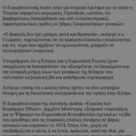
Ο Ευρωβουλευτής έκανε λόγο για στυγερό έγκλημα για το οποίο η
Τουρκία παραμένει ατιμώρητη. Πρόσθεσε, ωστόσο, ότι
βαρβαρότητες διαπράχθηκαν και από ελληνοκυπριακές
παραστρατιωτικές ομάδες σε βάρος Τουρκοκύπριων γυναικών.
«Ο βιασμός δεν έχει χρώμα, φυλή και θρησκεία», ανέφερε ο κ.
Γεωργίου, σημειώνοντας ότι τα τραύματα δύσκολα επουλώνονται
και ότι, τώρα που αρχίζουν να ομολογούνται, μπορούν να
λειτουργήσουν λυτρωτικά.
Υπογράμμισε ότι η Κύπρος και η Ευρωπαϊκή Ένωση έχουν
υποχρέωση να διασφαλίσουν την αξιοπρέπεια, τα δικαιώματα και
την ιστορική μνήμη όλων των γυναικών της Κύπρου που
υπέστησαν σεξουαλική βία και απάνθρωπη συμπεριφορά.
Ανέφερε επίσης ότι ο κοινός πόνος πρέπει να γίνει κινητήρια
δύναμη για τη δικοινοτική συνεργασία και την ειρήνη στην Κύπρο.
Η Ευρωβουλεύτρια της πολιτικής ομάδας «Ευρώπη των
Κυρίαρχων Εθνών», Ιρμχίλντ Μπόντορφ, εξέφρασε επιφυλάξεις
για το Ψήφισμα του Ευρωπαϊκού Κοινοβουλίου σχετικά με τη βία
που ασκήθηκε από τις τουρκικές ένοπλες δυνάμεις σε βάρος
γυναικών και κοριτσιών το 1974. Όπως είπε, χωρίς να
υποβαθμίζεται ο πόνος ή τα δεινά, πρόκειται, κατά την ίδια, για