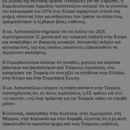
Εκ μέρους της πολιτικής ομάδας «Πατριώτες για την Ευρώπη», η
Ευρωβουλεύτρια Αφροδίτη Λατινοπούλου ανέφερε ότι τα γεγονότα
του καλοκαιριού του 1974 στην Κύπρο παραμένουν έντονα στη
μνήμη, κάνοντας λόγο για ανθρώπους που έχασαν τα σπίτια τους,
τραυματίστηκαν ή δέχθηκαν βίαιες επιθέσεις.
Η κα. Λατινοπούλου σημείωσε ότι τον Ιούλιο του 2026
συμπληρώνονται 52 χρόνια από την τουρκική εισβολή στην Κύπρο
και αναφέρθηκε σε βιασμούς γυναικών, δολοφονίες ανδρών και
αγνοούμενους, για τους οποίους οικογένειες εξακολουθούν να
περιμένουν απαντήσεις.
Η Ευρωβουλεύτρια ανέφερε ότι γυναίκες, μητέρες και κορίτσια
βιάστηκαν και βασανίστηκαν από Τούρκους στρατιώτες, ενώ
κατηγόρησε την Τουρκία ότι συνεχίζει να επιτίθεται στην Ελλάδα,
στην Κύπρο και στην Ευρωπαϊκή Ένωση.
Η κα. Λατινοπούλου επέκρινε τη στάση απέναντι στην Τουρκία,
υποστηρίζοντας ότι, σε άλλες περιπτώσεις, η ΕΕ πράττει και λέει
«το σωστό», ενώ όταν πρόκειται για την Τουρκία «κάνει τα στραβά
μάτια».
Κλείνοντας, αναφέρθηκε στην Κερύνεια, στην Αμμόχωστο, στη
Μόρφου, στην Καρπασία και στον Καραβά, λέγοντας ότι η γη αυτή
εξακολουθεί να κρατείται όμηρη από τους Τούρκους εισβολείς.