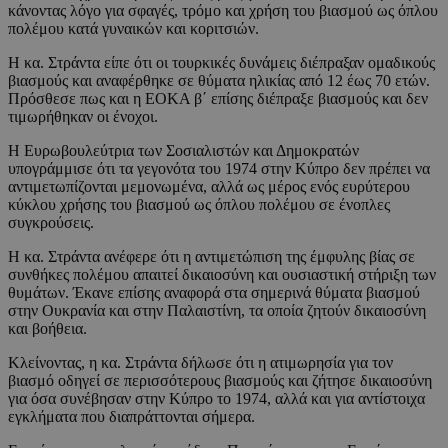
κάνοντας λόγο για σφαγές, τρόμο και χρήση του βιασμού ως όπλου
πολέμου κατά γυναικών και κοριτσιών.
Η κα. Στράντα είπε ότι οι τουρκικές δυνάμεις διέπραξαν ομαδικούς
βιασμούς και αναφέρθηκε σε θύματα ηλικίας από 12 έως 70 ετών.
Πρόσθεσε πως και η ΕΟΚΑ β΄ επίσης διέπραξε βιασμούς και δεν
τιμωρήθηκαν οι ένοχοι.
Η Ευρωβουλεύτρια των Σοσιαλιστών και Δημοκρατών
υπογράμμισε ότι τα γεγονότα του 1974 στην Κύπρο δεν πρέπει να
αντιμετωπίζονται μεμονωμένα, αλλά ως μέρος ενός ευρύτερου
κύκλου χρήσης του βιασμού ως όπλου πολέμου σε ένοπλες
συγκρούσεις.
Η κα. Στράντα ανέφερε ότι η αντιμετώπιση της έμφυλης βίας σε
συνθήκες πολέμου απαιτεί δικαιοσύνη και ουσιαστική στήριξη των
θυμάτων. Έκανε επίσης αναφορά στα σημερινά θύματα βιασμού
στην Ουκρανία και στην Παλαιστίνη, τα οποία ζητούν δικαιοσύνη
και βοήθεια.
Κλείνοντας, η κα. Στράντα δήλωσε ότι η ατιμωρησία για τον
βιασμό οδηγεί σε περισσότερους βιασμούς και ζήτησε δικαιοσύνη
για όσα συνέβησαν στην Κύπρο το 1974, αλλά και για αντίστοιχα
εγκλήματα που διαπράττονται σήμερα.