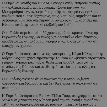
Ο Ευρωβουλευτής του ΕΛΑΜ, Γεάδης Γεάδη, εκπροσωπώντας
την πολιτική ομάδα των Ευρωπαίων Συντηρητικών και
Μεταρρυθμιστών, ανέφερε ότι η συζήτηση αφορά ένα έγκλημα
πολέμου που έμεινε ξεχασμένο, τους βιασμούς, σημείωσε και τη
σεξουαλική βία που υπέστησαν οι γυναίκες και τα κορίτσια της
Κύπρου κατά την τουρκική εισβολή του 1974.
Ο κ. Γεάδη σημείωσε ότι, 52 χρόνια μετά, σε κράτος μέλος της
Ευρωπαϊκής Ένωσης, «ο πόνος εξακολουθεί να είναι έντονος»,
προσθέτοντας ότι το δράμα παραμένει νωπό στη μνήμη και ότι η
κατοχή συνεχίζεται.
Ο Ευρωβουλευτής επέκρινε τις αναφορές της Κάγια Κάλας και της
Μάρτα Κος που χαρακτήρισαν την Τουρκία ως «βασικό στρατηγικό
εταίρο», χαρακτηρίζοντας τη θέση αυτή προσβλητική για τις
γυναίκες της Κύπρου και αντίθετη, όπως είπε, με τις αξίες της
Ευρωπαϊκής Ένωσης.
Ο κ. Γεάδης ανέφερε ότι οι γυναίκες της Κύπρου αξίζουν
λογοδοσία και δικαιοσύνη και δεν θα έπρεπε να υπόκεινται σε
υποκρισία.
Η Ευρωβουλεύτρια του Renew, Τζάνα Τουμ, υπογράμμισε ότι τα
δεινά των γυναικών της Κύπρου μετά την τουρκική εισβολή του
1974 και οι διαρκείς συνέπειές τους δεν πρέπει να ξεχαστούν.