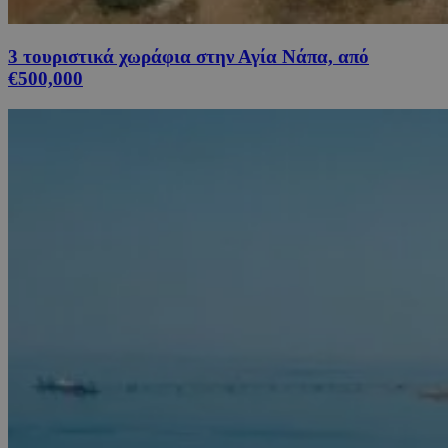
3 τουριστικά χωράφια στην Αγία Νάπα, από
€500,000