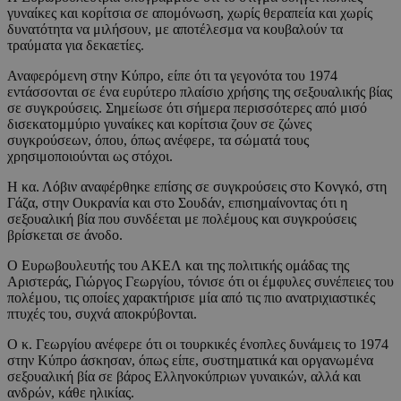
γυναίκες και κορίτσια σε απομόνωση, χωρίς θεραπεία και χωρίς
δυνατότητα να μιλήσουν, με αποτέλεσμα να κουβαλούν τα
τραύματα για δεκαετίες.
Αναφερόμενη στην Κύπρο, είπε ότι τα γεγονότα του 1974
εντάσσονται σε ένα ευρύτερο πλαίσιο χρήσης της σεξουαλικής βίας
σε συγκρούσεις. Σημείωσε ότι σήμερα περισσότερες από μισό
δισεκατομμύριο γυναίκες και κορίτσια ζουν σε ζώνες
συγκρούσεων, όπου, όπως ανέφερε, τα σώματά τους
χρησιμοποιούνται ως στόχοι.
Η κα. Λόβιν αναφέρθηκε επίσης σε συγκρούσεις στο Κονγκό, στη
Γάζα, στην Ουκρανία και στο Σουδάν, επισημαίνοντας ότι η
σεξουαλική βία που συνδέεται με πολέμους και συγκρούσεις
βρίσκεται σε άνοδο.
Ο Ευρωβουλευτής του ΑΚΕΛ και της πολιτικής ομάδας της
Αριστεράς, Γιώργος Γεωργίου, τόνισε ότι οι έμφυλες συνέπειες του
πολέμου, τις οποίες χαρακτήρισε μία από τις πιο ανατριχιαστικές
πτυχές του, συχνά αποκρύβονται.
Ο κ. Γεωργίου ανέφερε ότι οι τουρκικές ένοπλες δυνάμεις το 1974
στην Κύπρο άσκησαν, όπως είπε, συστηματικά και οργανωμένα
σεξουαλική βία σε βάρος Ελληνοκύπριων γυναικών, αλλά και
ανδρών, κάθε ηλικίας.