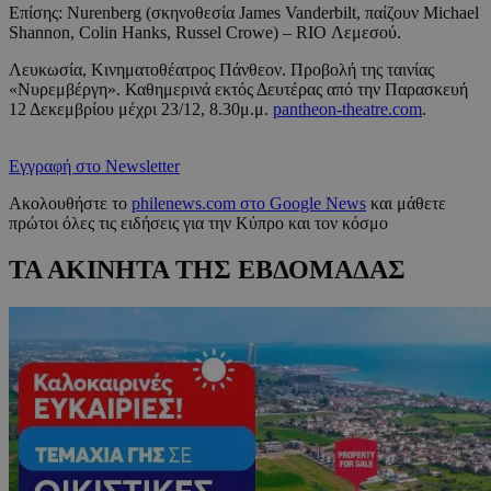
Eπίσης: Nurenberg (σκηνοθεσία James Vanderbilt, παίζουν Michael
Shannon, Colin Hanks, Russel Crowe) – RIO Λεμεσού.
Λευκωσία, Κινηματοθέατρος Πάνθεον. Προβολή της ταινίας
«Νυρεμβέργη». Καθημερινά εκτός Δευτέρας από την Παρασκευή
12 Δεκεμβρίου μέχρι 23/12, 8.30μ.μ.
pantheon-theatre.com
.
Εγγραφή στο Newsletter
Ακολουθήστε το
philenews.com στο Google News
και μάθετε
πρώτοι όλες τις ειδήσεις για την Κύπρο και τον κόσμο
ΤΑ ΑΚΙΝΗΤΑ ΤΗΣ ΕΒΔΟΜΑΔΑΣ