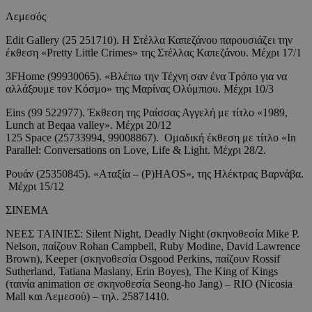
Λεμεσός
Edit Gallery (25 251710). Η Στέλλα Καπεζάνου παρουσιάζει την
έκθεση «Pretty Little Crimes» της Στέλλας Καπεζάνου. Μέχρι 17/1
3FHome (99930065). «Βλέπω την Τέχνη σαν ένα Τρόπο για να
αλλάξουμε τον Κόσμο» της Μαρίνας Ολύμπιου. Μέχρι 10/3
Eins (99 522977). Έκθεση της Ραίσσας Αγγελή με τίτλο «1989,
Lunch at Beqaa valley». Μέχρι 20/12
125 Space (25733994, 99008867). Ομαδική έκθεση με τίτλο «In
Parallel: Conversations on Love, Life & Light. Μέχρι 28/2.
Ρουάν (25350845). «Αταξία – (P)HAOS», της Ηλέκτρας Βαρνάβα.
Μέχρι 15/12
ΣΙΝΕΜΑ
ΝΕΕΣ ΤΑΙΝΙΕΣ: Silent Night, Deadly Night (σκηνοθεσία Mike P.
Nelson, παίζουν Rohan Campbell, Ruby Modine, David Lawrence
Brown), Keeper (σκηνοθεσία Osgood Perkins, παίζουν Rossif
Sutherland, Tatiana Maslany, Erin Boyes), The King of Kings
(ταινία animation σε σκηνοθεσία Seong-ho Jang) – RIO (Nicosia
Mall και Λεμεσού) – τηλ. 25871410.