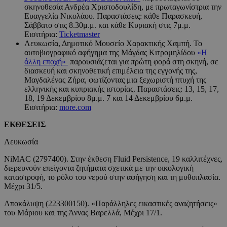
σκηνοθεσία Ανδρέα Χριστοδουλίδη, με πρωταγωνίστρια την
Ευαγγελία Νικολάου. Παραστάσεις: κάθε Παρασκευή,
Σάββατο στις 8.30μ.μ. και κάθε Κυριακή στις 7μ.μ.
Εισιτήρια:
Ticketmaster
Λευκωσία, Δημοτικό Μουσείο Χαρακτικής Χαμπή. Το
αυτοβιογραφικό αφήγημα της Μάγδας Κιτρομηλίδου
«Η
άλλη εποχή»
παρουσιάζεται για πρώτη φορά στη σκηνή, σε
διασκευή και σκηνοθετική επιμέλεια της εγγονής της,
Μαγδαλένας Ζήρα, φωτίζοντας μια ξεχωριστή πτυχή της
ελληνικής και κυπριακής ιστορίας. Παραστάσεις: 13, 15, 17,
18, 19 Δεκεμβρίου 8μ.μ. 7 και 14 Δεκεμβρίου 6μ.μ.
Εισιτήρια:
more.com
ΕΚΘΕΣΕΙΣ
Λευκωσία
NiMAC (2797400). Στην έκθεση Fluid Persistence, 19 καλλιτέχνες,
διερευνούν επείγοντα ζητήματα σχετικά με την οικολογική
καταστροφή, το ρόλο του νερού στην αφήγηση και τη μυθοπλασία.
Μέχρι 31/5.
Αποκάλυψη (223300150). «Παράλληλες εικαστικές αναζητήσεις»
του Μάριου και της Άννας Βαρελλά, Μέχρι 17/1.