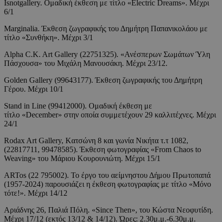
Isnotgallery. Ομαδική έκθεση με τίτλο «Electric Dreams». Μέχρι
6/1
Marginalia. Έκθεση ζωγραφικής του Δημήτρη Παπανικολάου με
τίτλο «Συνθήκη». Μέχρι 3/1
Alpha C.K. Art Gallery (22751325). «Ανέσπερων Σωμάτων Ύλη
Πάσχουσα» του Μιχάλη Μανουσάκη. Μέχρι 23/12.
Golden Gallery (99643177). Έκθεση ζωγραφικής του Δημήτρη
Γέρου. Μέχρι 10/1
Stand in Line (99412000). Ομαδική έκθεση με
τίτλο «December» στην οποία συμμετέχουν 29 καλλιτέχνες. Μέχρι
24/1
Rodax Art Gallery, Kατσώνη 8 και γωνία Νικήτα τ.τ 1082,
(22817711, 99478585). Έκθεση φωτογραφίας «From Chaos to
Weaving» του Μάριου Κουρουνιώτη. Μέχρι 15/1
ARTos (22 795002). Το έργο του αείμνηστου Δήμου Πρωτοπαπά
(1957-2024) παρουσιάζει η έκθεση φωτογραφίας με τίτλο «Μόνο
τότε!». Μέχρι 14/12
Αριάδνης 26, Παλιά Πόλη. «Since Then», του Κώστα Νεοφυτίδη.
Μέχρι 17/12 (εκτός 13/12 & 14/12). Ώρες: 2.30μ.μ.-6.30μ.μ.