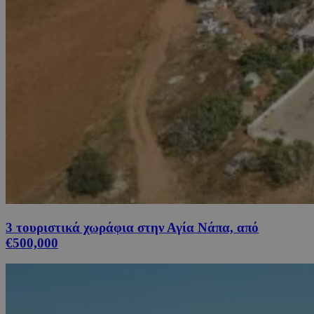
3 τουριστικά χωράφια στην Αγία Νάπα, από
€500,000