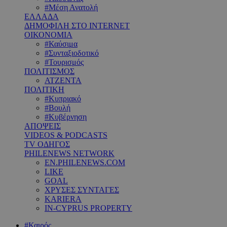
#Μέση Ανατολή
ΕΛΛΑΔΑ
ΔΗΜΟΦΙΛΗ ΣΤΟ INTERNET
ΟΙΚΟΝΟΜΙΑ
#Καύσιμα
#Συνταξιοδοτικό
#Τουρισμός
ΠΟΛΙΤΙΣΜΟΣ
ΑΤΖΕΝΤΑ
ΠΟΛΙΤΙΚΗ
#Κυπριακό
#Βουλή
#Κυβέρνηση
ΑΠΟΨΕΙΣ
VIDEOS & PODCASTS
TV ΟΔΗΓΟΣ
PHILENEWS NETWORK
EN.PHILENEWS.COM
LIKE
GOAL
ΧΡΥΣΕΣ ΣΥΝΤΑΓΕΣ
KARIERA
IN-CYPRUS PROPERTY
#Καιρός