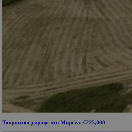
Τουριστικό χωράφι στο Μαρώνι, €225,000