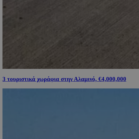
3 τουριστικά χωράφια στην Αλαμινό, €4,000,000