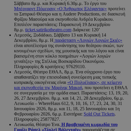
Σάββατο 8μ.μ. και Κυριακή 6.30μ.μ. Το έργο του
Μπέρναρντ Πόμερανς «Ο Άνθρωπος Ελέφαντας»
προτείνει
το Σατιρικό Θέατρο και η Audere Productions, σε διασκευή
Φρίξου Μασούρα και σκηνοθεσία Ανδρέα Κυριάκου.
Επιπλέον παραστάσεις: Παρασκευή 19 Δεκεμβρίου
8μ.μ.
ticket.satirikotheatro.com
Διάρκεια: 120’
Λεμεσός, Ξυδάδικο, Σάββατο 13 και Κυριακή 14
Δεκεμβρίου, 8μ.μ. Η
παράσταση «Λογιών Λογιών Σκιές»
είναι αποτέλεσμα της συνάντησης του θεάτρου σκιών, των
κινουμένων σχεδίων, της μουσικής και του λόγου και είναι
βασισμένη στον κύκλο ποιημάτων «Λογιών λογιών
γεναίτζες» της Στέλλας Βοσκαρίδου Οικονόμου.
Πληροφορίες & κρατήσεις: 97629110.
Λεμεσός, Θέατρο ΕΘΑΛ, 8μ.μ. Ένα σύγχρονο έργο που
απαθανατίζει την επεισοδιακή συνεύρεση μιας τυπικής
κυπριακής οικογένειας είναι
«Ο Πολυέλαιος», σε κείμενο
και σκηνοθεσία της Μαρίνας Μακρή
, που προτείνει η ΕΘΑΛ
σε συνεργασία με την ομάδα enact. Παραστάσεις: 13, 19, 20,
26, 27 Δεκεμβρίου. 8μ.μ. και 14, 21, 28 Δεκεμβρίου, 6μ.μ.
Λευκωσία – WhereHaus 612, 9, 10, 16, 17, 23, 24, 30, 31
Ιανουαρίου 2026, 8μ.μ. και 11, 18, 25 Ιανουαρίου και 1η
Φεβρουαρίου 2026, 6μ.μ. Εισιτήρια:
Sold Out Tickets
.
Πληροφορίες 25877827.
Λευκωσία, Θέατρο Ένα.
Η βραβευμένη κωμωδία του
Γουίλι Ράσελ «Σίρλεϊ Βάλενταϊν»
παρουσιάζεται σε