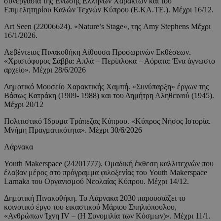
συνεργασία της Ένωσης Ελλήνων Χαρακτών και του
Επιμελητηρίου Καλών Τεχνών Κύπρου (Ε.ΚΑ.ΤΕ.). Μέχρι 16/12.
Art Seen (22006624). «Nature’s Stage», της Amy Stephens Μέχρι
16/1/2026.
Λεβέντειος Πινακοθήκη Αίθουσα Προσωρινών Εκθέσεων.
«Χριστόφορος Σάββα: Απλά – Περίπλοκα – Αόρατα: Ένα άγνωστο
αρχείο». Μέχρι 28/6/2026
Δημοτικό Μουσείο Χαρακτικής Χαμπή. «Συνύπαρξη» έργων της
Βάσως Κατράκη (1909- 1988) και του Δημήτρη Αληθεινού (1945).
Μέχρι 20/12
Πολιτιστικό Ίδρυμα Τράπεζας Κύπρου. «Κύπρος Νήσος Ιστορία.
Μνήμη Πραγματικότητα». Μέχρι 30/6/2026
Λάρνακα
Youth Makerspace (24201777). Ομαδική έκθεση καλλιτεχνών που
έλαβαν μέρος στο πρόγραμμα φιλοξενίας του Youth Makerspace
Larnaka του Οργανισμού Νεολαίας Κύπρου. Μέχρι 14/12.
Δημοτική Πινακοθήκη. Το Λάρνακα 2030 παρουσιάζει το
κοινοτικό έργο του εικαστικού Μάριου Σπηλιόπουλου,
«Ανθρώπων Ίχνη IV – (Η Συνομιλία των Κόσμων)». Μέχρι 11/1.