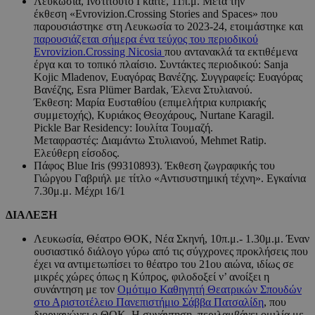
Λευκωσία, Ινστιτούτο Γκαίτε, 11π.μ. Μετά την
έκθεση «Evrovizion.Crossing Stories and Spaces» που
παρουσιάστηκε στη Λευκωσία το 2023-24, ετοιμάστηκε και
παρουσιάζεται σήμερα ένα τεύχος του περιοδικού
Evrovizion.Crossing Nicosia
που αντανακλά τα εκτιθέμενα
έργα και το τοπικό πλαίσιο. Συντάκτες περιοδικού: Sanja
Kojic Mladenov, Ευαγόρας Βανέζης. Συγγραφείς: Ευαγόρας
Βανέζης, Esra Plümer Bardak, Έλενα Στυλιανού.
Έκθεση: Μαρία Ευσταθίου (επιμελήτρια κυπριακής
συμμετοχής), Κυριάκος Θεοχάρους, Nurtane Karagil.
Pickle Bar Residency: Ιουλίτα Τουμαζή.
Μεταφραστές: Διαμάντω Στυλιανού, Mehmet Ratip.
Ελεύθερη είσοδος.
Πάφος Blue Iris (99310893). Έκθεση ζωγραφικής του
Γιώργου Γαβριήλ με τίτλο «Αντισυστημική τέχνη». Εγκαίνια
7.30μ.μ. Μέχρι 16/1
ΔΙΑΛΕΞΗ
Λευκωσία, Θέατρο ΘΟΚ, Νέα Σκηνή, 10π.μ.- 1.30μ.μ. Έναν
ουσιαστικό διάλογο γύρω από τις σύγχρονες προκλήσεις που
έχει να αντιμετωπίσει το θέατρο του 21ου αιώνα, ιδίως σε
μικρές χώρες όπως η Κύπρος, φιλοδοξεί ν’ ανοίξει η
συνάντηση με τον
Ομότιμο Καθηγητή Θεατρικών Σπουδών
στο Αριστοτέλειο Πανεπιστήμιο Σάββα Πατσαλίδη
, που
διοργανώνει ο ΘΟΚ. Η συνάντηση, περιλαμβάνει ομιλία με