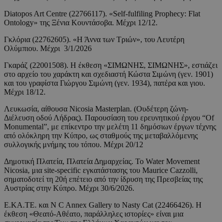
Diatopos Art Centre (22766117). «Self-fulfiling Prophecy: Flat
Ontology» της Ξένια Κουντάσοβα. Μέχρι 12/12.
Γκλόρια (22762605). «Η Άννα των Τριών», του Λευτέρη
Ολύμπιου. Μέχρι 3/1/2026
Γκαράζ (22001508). Η έκθεση «ΣΙΜΩΝΗΣ, ΣΙΜΩΝΗΣ», εστιάζει
στο αρχείο του χαράκτη και σχεδιαστή Κώστα Σιμώνη (γεν. 1901)
και του γραφίστα Γιώργου Σιμώνη (γεν. 1934), πατέρα και γιου.
Μέχρι 18/12.
Λευκωσία, αίθουσα Nicosia Masterplan. (Ουδέτερη ζώνη-
Διέλευση οδού Λήδρας). Παρουσίαση του ερευνητικού έργου “Of
Monumental”, με επίκεντρο την μελέτη 11 δημόσιων έργων τέχνης
από ολόκληρη την Κύπρο, ως σταθμούς της μεταβαλλόμενης
συλλογικής μνήμης του τόπου. Μέχρι 20/12
Δημοτική Πλατεία, Πλατεία Δημαρχείας. Το Water Movement
Nicosia, μια site-specific εγκατάστασης του Maurice Cazzolli,
σηματοδοτεί τη 20ή επέτειο από την ίδρυση της Πρεσβείας της
Αυστρίας στην Κύπρο. Μέχρι 30/6/2026.
Ε.ΚΑ.ΤΕ. και N C Annex Gallery to Nasty Cat (22466426). Η
έκθεση «Θεατό-Αθέατο, παράλληλες ιστορίες» είναι μια