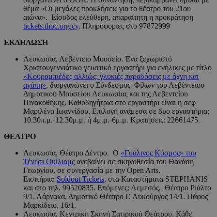
θέμα «Οι μεγάλες προκλήσεις για το θέατρο του 21ου
αιώνα». Είσοδος ελεύθερη, απαραίτητη η προκράτηση
tickets.thoc.org.cy
. Πληροφορίες στο 97872999
ΕΚΔΗΛΩΣΗ
Λευκωσία, Λεβέντειο Μουσείο. Ένα ξεχωριστό
Χριστουγεννιάτικο γευστικό εργαστήρι για ενήλικες με τίτλο
«Κουραμπιέδες αλλιώς: γλυκιές παραδόσεις με
ά
χνη και
αγάπη»
, διοργανώνει ο Σύνδεσμος Φίλων του Λεβέντειου
Δημοτικού Μουσείου Λευκωσίας και της Λεβεντείου
Πινακοθήκης. Καθοδηγήτρια στο εργαστήρι είναι η σεφ
Μαριλένα Ιωαννίδου. Επιλογή ανάμεσα σε δυο εργαστήρια:
10.30π.μ.-12.30μ.μ. ή 4μ.μ.-6μ.μ. Κρατήσεις: 22661475.
ΘΕΑΤΡΟ
Λευκωσία, Θέατρο Δέντρο. Ο
«Γυάλινος Κόσμος» του
Τένεσι Ουίλιαμς
ανεβαίνει σε σκηνοθεσία του Θανάση
Γεωργίου, σε συνεργασία με την Open Arts.
Εισιτήρια:
Soldout Tickets
, στα Καταστήματα STEPHANIS
και στο τηλ. 99520835. Επόμενες: Λεμεσός, Θέατρο Ριάλτο
9/1. Λάρνακα, Δημοτικό Θέατρο Γ. Λυκούργος 14/1. Πάφος
Μαρκίδειο, 16/1.
Λευκωσία, Κεντρική Σκηνή Σατιρικού Θεάτρου. Κάθε