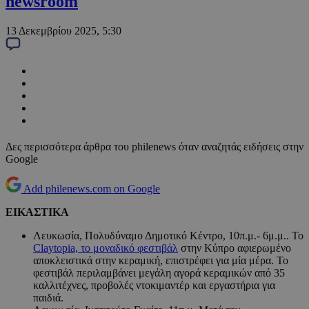
newsroom
13 Δεκεμβρίου 2025, 5:30
Δες περισσότερα άρθρα του philenews όταν αναζητάς ειδήσεις στην
Google
Add philenews.com on Google
ΕΙΚΑΣΤΙΚΑ
Λευκωσία, Πολυδύναμο Δημοτικό Κέντρο, 10π.μ.- 6μ.μ.. Το
Claytopia, το μοναδικό φεστιβάλ
στην Κύπρο αφιερωμένο
αποκλειστικά στην κεραμική, επιστρέφει για μία μέρα. Το
φεστιβάλ περιλαμβάνει μεγάλη αγορά κεραμικών από 35
καλλιτέχνες, προβολές ντοκιμαντέρ και εργαστήρια για
παιδιά.