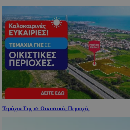
Τεμάχια Γης σε Οικιστικές Περιοχές