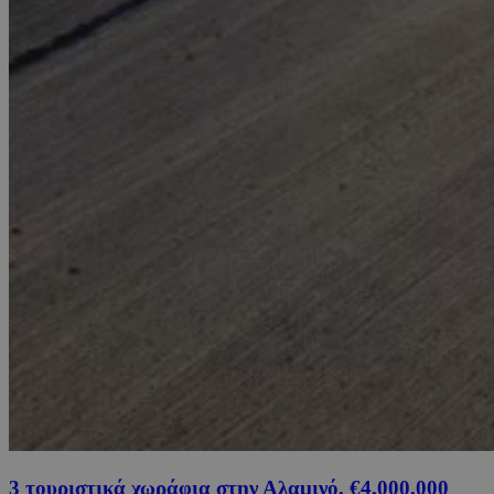
3 τουριστικά χωράφια στην Αλαμινό, €4,000,000