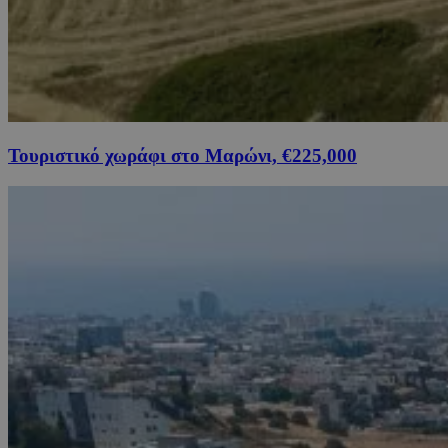
Τουριστικό χωράφι στο Μαρώνι, €225,000