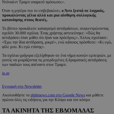
Ντόναλντ Τραμπ υπαρκτό πρόσωπο;».
Όταν η μητέρα του το επιβεβαιώνει,
ο Άντι ξεσπά σε λυγμούς,
προκαλώντας γέλια αλλά και μια αίσθηση συλλογικής
κατανόησης στους θεατές.
Το βίντεο προκάλεσε καταιγισμό αντιδράσεων, συγκεντρώνοντας
σχεδόν 30.000 σχόλια. Ένας χρήστης αστειεύτηκε: «Πώς θα
αντιδράσει όταν μάθει ότι ήταν και πρόεδρος;». Άλλος σχολίασε:
«Έχω την ίδια αντίδραση, μικρέ», ενώ κάποιος πρόσθεσε: «Κι εγώ,
φίλε μου. Κι εγώ επίσης».
Τα σχόλια γρήγορα εξελίχθηκαν σε ένα νήμα κοινών εμπειριών, με
γονείς να μοιράζονται τις μπερδεμένες ή δραματικές αντιδράσεις
των παιδιών τους απέναντι στον Τραμπ.
in.gr
Εγγραφή στο Newsletter
Ακολουθήστε το
philenews.com στο Google News
και μάθετε
πρώτοι όλες τις ειδήσεις για την Κύπρο και τον κόσμο
ΤΑ ΑΚΙΝΗΤΑ ΤΗΣ ΕΒΔΟΜΑΔΑΣ