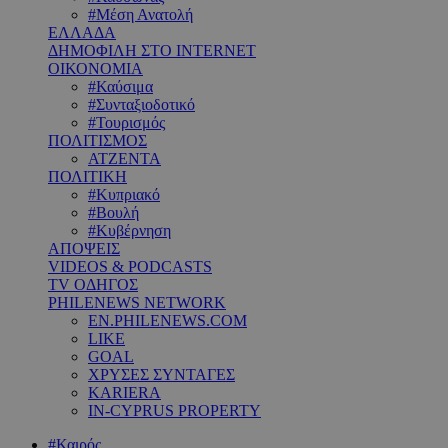
#Μέση Ανατολή
ΕΛΛΑΔΑ
ΔΗΜΟΦΙΛΗ ΣΤΟ INTERNET
ΟΙΚΟΝΟΜΙΑ
#Καύσιμα
#Συνταξιοδοτικό
#Τουρισμός
ΠΟΛΙΤΙΣΜΟΣ
ΑΤΖΕΝΤΑ
ΠΟΛΙΤΙΚΗ
#Κυπριακό
#Βουλή
#Κυβέρνηση
ΑΠΟΨΕΙΣ
VIDEOS & PODCASTS
TV ΟΔΗΓΟΣ
PHILENEWS NETWORK
EN.PHILENEWS.COM
LIKE
GOAL
ΧΡΥΣΕΣ ΣΥΝΤΑΓΕΣ
KARIERA
IN-CYPRUS PROPERTY
#Καιρός