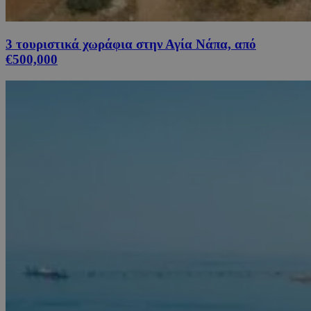
3 τουριστικά χωράφια στην Αγία Νάπα, από
€500,000