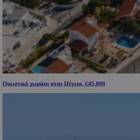
Οικιστικό χωράφι στην Πέγεια, €45,000