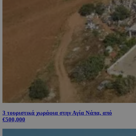
3 τουριστικά χωράφια στην Αγία Νάπα, από
€500,000