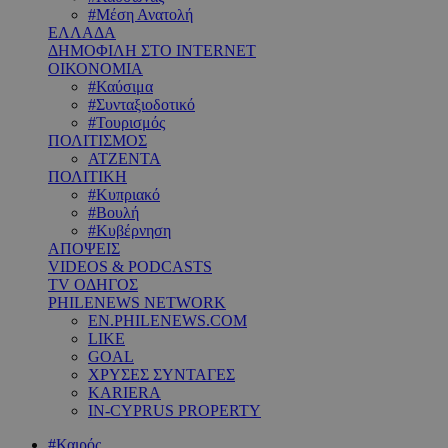
#Μέση Ανατολή
ΕΛΛΑΔΑ
ΔΗΜΟΦΙΛΗ ΣΤΟ INTERNET
ΟΙΚΟΝΟΜΙΑ
#Καύσιμα
#Συνταξιοδοτικό
#Τουρισμός
ΠΟΛΙΤΙΣΜΟΣ
ΑΤΖΕΝΤΑ
ΠΟΛΙΤΙΚΗ
#Κυπριακό
#Βουλή
#Κυβέρνηση
ΑΠΟΨΕΙΣ
VIDEOS & PODCASTS
TV ΟΔΗΓΟΣ
PHILENEWS NETWORK
EN.PHILENEWS.COM
LIKE
GOAL
ΧΡΥΣΕΣ ΣΥΝΤΑΓΕΣ
KARIERA
IN-CYPRUS PROPERTY
#Καιρός