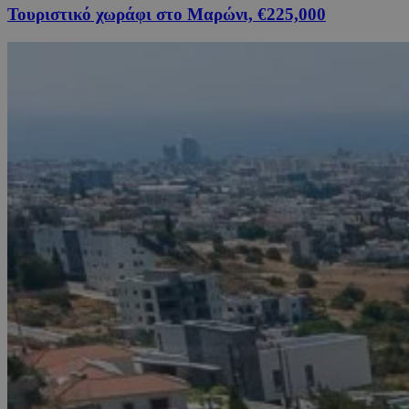
Τουριστικό χωράφι στο Μαρώνι, €225,000