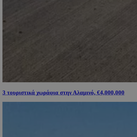
3 τουριστικά χωράφια στην Αλαμινό, €4,000,000