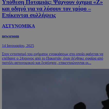
Υπόθεση Ποταμιάς: Ψάχνουν όχημα «Z»
και οδηγό για να λύσουν τον γρίφο –
Επίκεινται συλλήψεις
ΑΣΤΥΝΟΜΙΚΑ
newsroom
14 Ιανουαρίου, 2025
Στον εντοπισμό του οχήματος ενοικιάσεως στο οποίο φαίνεται να
επέβαινε ο 24χρονος από το Πακιστάν, όταν δέχθηκε σφαίρα από
πιστόλι αστυνομικού και ξεψύχησε, επικεντρώνονται οι...