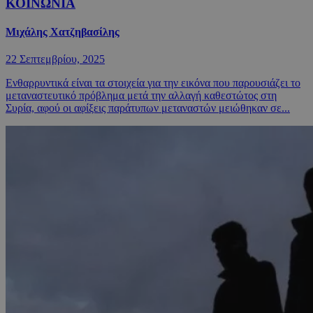
ΚΟΙΝΩΝΙΑ
Μιχάλης Χατζηβασίλης
22 Σεπτεμβρίου, 2025
Ενθαρρυντικά είναι τα στοιχεία για την εικόνα που παρουσιάζει το
μεταναστευτικό πρόβλημα μετά την αλλαγή καθεστώτος στη
Συρία, αφού οι αφίξεις παράτυπων μεταναστών μειώθηκαν σε...