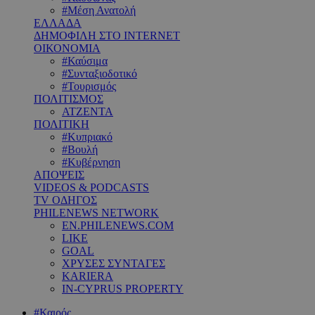
#Μέση Ανατολή
ΕΛΛΑΔΑ
ΔΗΜΟΦΙΛΗ ΣΤΟ INTERNET
ΟΙΚΟΝΟΜΙΑ
#Καύσιμα
#Συνταξιοδοτικό
#Τουρισμός
ΠΟΛΙΤΙΣΜΟΣ
ΑΤΖΕΝΤΑ
ΠΟΛΙΤΙΚΗ
#Κυπριακό
#Βουλή
#Κυβέρνηση
ΑΠΟΨΕΙΣ
VIDEOS & PODCASTS
TV ΟΔΗΓΟΣ
PHILENEWS NETWORK
EN.PHILENEWS.COM
LIKE
GOAL
ΧΡΥΣΕΣ ΣΥΝΤΑΓΕΣ
KARIERA
IN-CYPRUS PROPERTY
#Καιρός