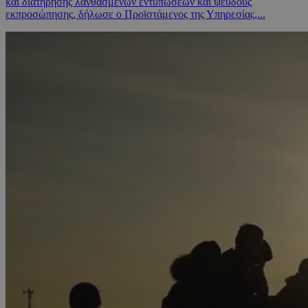
και διατήρησης λανθασμένων εντυπώσεων και ψευδούς
εκπροσώπησης, δήλωσε ο Προϊστάμενος της Υπηρεσίας,...