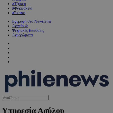
#Τζόκερ
#Φαρμακεία
#Σκίτσο
Εγγραφή στο Newsletter
Αρχείο Φ
Ψηφιακές Εκδόσεις
Αφιερώματα
Υπηρεσία Ασύλου