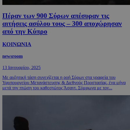
Πέραν των 900 Σύρων απέσυραν τις
αιτήσεις ασύλου τους – 300 αποχώρησαν
από την Κύπρο
ΚΟΙΝΩΝΙΑ
newsroom
13 Ιανουαρίου, 2025
Με αυξητική τάση συνεχίζεται η ροή Σύρων στα γραφεία του
Υφυπουργείου Μετανάστευσης & Διεθνούς Προστασίας, ένα μήνα
μετά την πτώση του καθεστώτος Άσαντ. Σύμφωνα με τον...