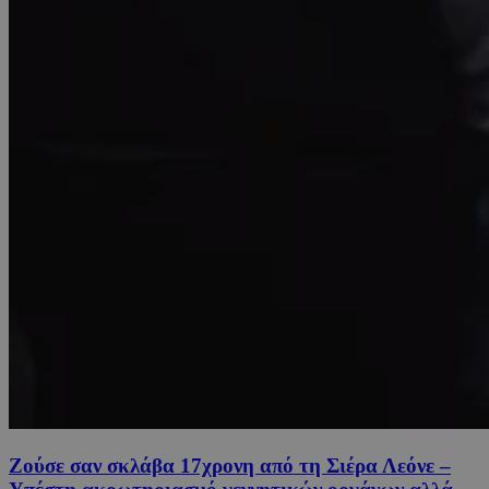
Ζούσε σαν σκλάβα 17χρονη από τη Σιέρα Λεόνε –