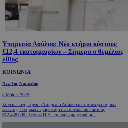
Υπηρεσία Ασύλου: Νέο κτήριο κόστους
€12,4 εκατομμυρίων – Σήμερα ο θεμέλιος
λίθος
ΚΟΙΝΩΝΙΑ
Άγγελος Νικολάου
8 Μαΐου, 2025
Σε νέα εποχή περνά η Υπηρεσία Ασύλου με την ανέγερση των
νέων της κεντρικών γραφείων, έργο συνολικού κόστους
€12.438.000 πλέον Φ.Π.Α., το οποίο προχωρά με...