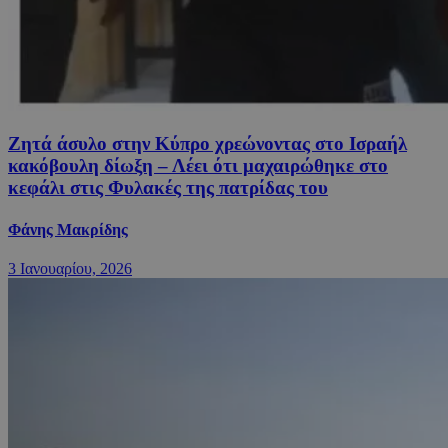
Ζητά άσυλο στην Κύπρο χρεώνοντας στο Ισραήλ
κακόβουλη δίωξη – Λέει ότι μαχαιρώθηκε στο
κεφάλι στις Φυλακές της πατρίδας του
Φάνης Μακρίδης
3 Ιανουαρίου, 2026