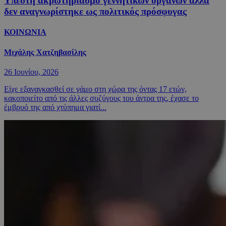
Υπέστη ακρωτηριασμό γεννητικών οργάνων αλλά
δεν αναγνωρίστηκε ως πολιτικός πρόσφυγας
ΚΟΙΝΩΝΙΑ
Μιχάλης Χατζηβασίλης
26 Ιουνίου, 2026
Είχε εξαναγκασθεί σε γάμο στη χώρα της όντας 17 ετών,
κακοποιείτο από τις άλλες συζύγους του άντρα της, έχασε το
έμβρυό της από χτύπημα γιατί...