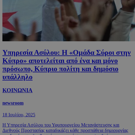
Υπηρεσία Ασύλου: Η «Ομάδα Σύροι στην
Κύπρο» αποτελείται από ένα και μόνο
πρόσωπο, Κύπριο πολίτη και δημόσιο
υπάλληλο
ΚΟΙΝΩΝΙΑ
newsroom
18 Ιουλίου, 2025
Η Υπηρεσία Ασύλου του Υφυπουργείου Μετανάστευσης και
Διεθνούς Προστασίας καταδικάζει κάθε προσπάθεια δημιουργίας