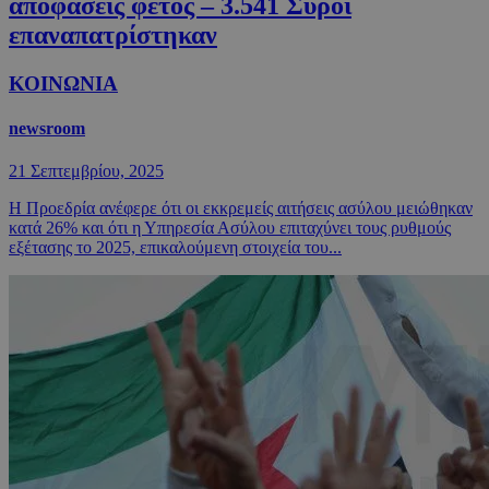
αποφάσεις φέτος – 3.541 Σύροι
επαναπατρίστηκαν
ΚΟΙΝΩΝΙΑ
newsroom
21 Σεπτεμβρίου, 2025
Η Προεδρία ανέφερε ότι οι εκκρεμείς αιτήσεις ασύλου μειώθηκαν
κατά 26% και ότι η Υπηρεσία Ασύλου επιταχύνει τους ρυθμούς
εξέτασης το 2025, επικαλούμενη στοιχεία του...