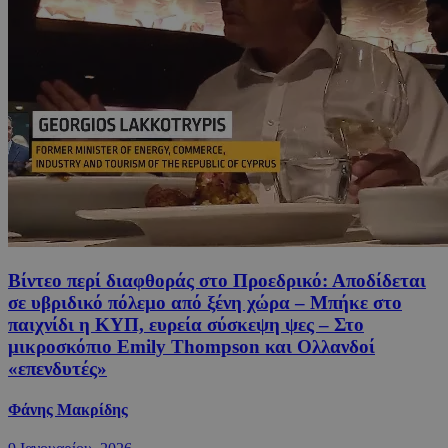
Βίντεο περί διαφθοράς στο Προεδρικό: Αποδίδεται
σε υβριδικό πόλεμο από ξένη χώρα – Μπήκε στο
παιχνίδι η ΚΥΠ, ευρεία σύσκεψη ψες – Στο
μικροσκόπιο Emily Thompson και Ολλανδοί
«επενδυτές»
Φάνης Μακρίδης