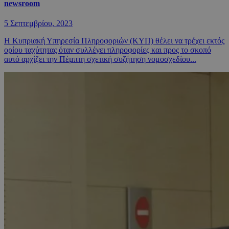
newsroom
5 Σεπτεμβρίου, 2023
Η Κυπριακή Υπηρεσία Πληροφοριών (ΚΥΠ) θέλει να τρέχει εκτός
ορίου ταχύτητας όταν συλλέγει πληροφορίες και προς το σκοπό
αυτό αρχίζει την Πέμπτη σχετική συζήτηση νομοσχεδίου...