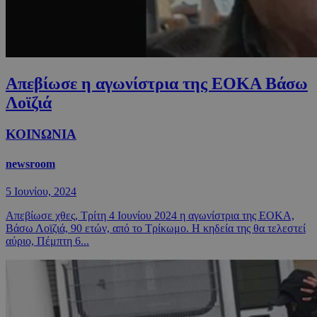
Απεβίωσε η αγωνίστρια της ΕΟΚΑ Βάσω
Λοϊζιά
ΚΟΙΝΩΝΙΑ
newsroom
5 Ιουνίου, 2024
Απεβίωσε χθες, Τρίτη 4 Ιουνίου 2024 η αγωνίστρια της ΕΟΚΑ,
Βάσω Λοϊζιά, 90 ετών, από το Τρίκωμο. Η κηδεία της θα τελεστεί
αύριο, Πέμπτη 6...