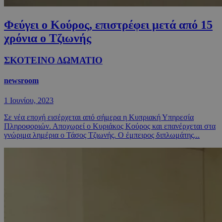
Φεύγει ο Κούρος, επιστρέφει μετά από 15
χρόνια ο Τζιωνής
ΣΚΟΤΕΙΝΟ ΔΩΜΑΤΙΟ
newsroom
1 Ιουνίου, 2023
Σε νέα εποχή εισέρχεται από σήμερα η Κυπριακή Υπηρεσία
Πληροφοριών. Αποχωρεί ο Κυριάκος Κούρος και επανέρχεται στα
γνώριμα λημέρια ο Τάσος Τζιωνής. Ο έμπειρος διπλωμάτης...