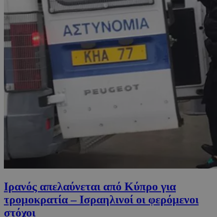
Ιρανός απελαύνεται από Κύπρο για
τρομοκρατία – Ισραηλινοί οι φερόμενοι
στόχοι