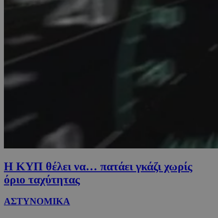
Η ΚΥΠ θέλει να… πατάει γκάζι χωρίς
όριο ταχύτητας
ΑΣΤΥΝΟΜΙΚΑ