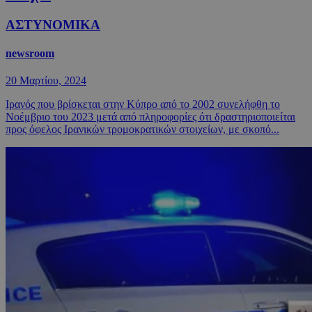
ΑΣΤΥΝΟΜΙΚΑ
newsroom
20 Μαρτίου, 2024
Ιρανός που βρίσκεται στην Κύπρο από το 2002 συνελήφθη το
Νοέμβριο του 2023 μετά από πληροφορίες ότι δραστηριοποιείται
προς όφελος Ιρανικών τρομοκρατικών στοιχείων, με σκοπό...