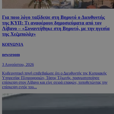
Για ποιο λόγο ταξίδεψε στη Βηρυτό ο Διευθυντής
της ΚΥΠ: Τι αναφέρουν δημοσιεύματα από τον
Λίβανο – «Συναντήθηκε στη Βηρυτό, με την ηγεσία
της Χεζμπολάχ»
ΚΟΙΝΩΝΙΑ
newsroom
3 Αυγούστου, 2026
Κυβερνητική πηγή επιβεβαίωσε ότι ο Διευθυντής της Κυπριακής
Υπηρεσίας Πληροφοριών, Τάσος Τζιωνής, πραγματοποίησε
επίσκεψη στον Λίβανο και είχε σειρά επαφών, τοποθετώντας την
επίσκεψη εντός του...