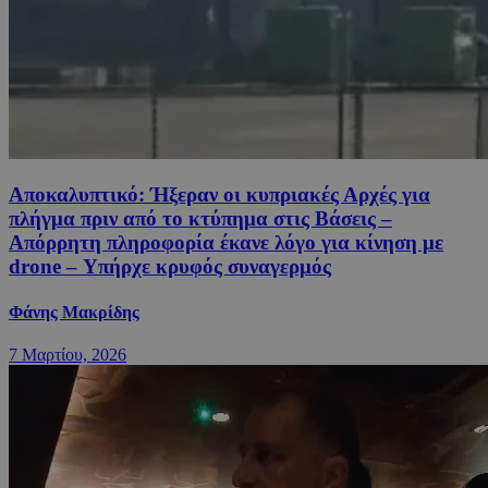
Αποκαλυπτικό: Ήξεραν οι κυπριακές Αρχές για
πλήγμα πριν από το κτύπημα στις Βάσεις –
Απόρρητη πληροφορία έκανε λόγο για κίνηση με
drone – Υπήρχε κρυφός συναγερμός
Φάνης Μακρίδης
7 Μαρτίου, 2026