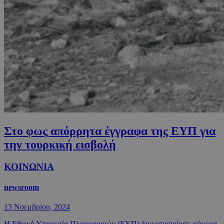
Στο φως απόρρητα έγγραφα της ΕΥΠ για
την τουρκική εισβολή
ΚΟΙΝΩΝΙΑ
newsroom
13 Νοεμβρίου, 2024
Η Εθνική Υπηρεσία Πληροφοριών (ΕΥΠ) δημοσιοποίησε σήμερα