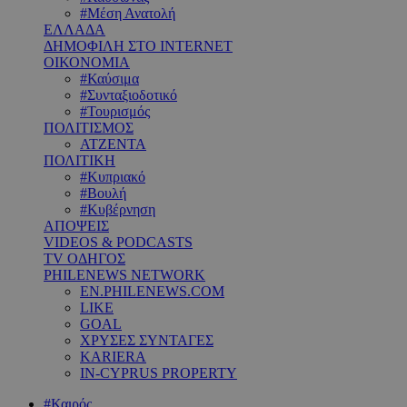
#Μέση Ανατολή
ΕΛΛΑΔΑ
ΔΗΜΟΦΙΛΗ ΣΤΟ INTERNET
ΟΙΚΟΝΟΜΙΑ
#Καύσιμα
#Συνταξιοδοτικό
#Τουρισμός
ΠΟΛΙΤΙΣΜΟΣ
ΑΤΖΕΝΤΑ
ΠΟΛΙΤΙΚΗ
#Κυπριακό
#Βουλή
#Κυβέρνηση
ΑΠΟΨΕΙΣ
VIDEOS & PODCASTS
TV ΟΔΗΓΟΣ
PHILENEWS NETWORK
EN.PHILENEWS.COM
LIKE
GOAL
ΧΡΥΣΕΣ ΣΥΝΤΑΓΕΣ
KARIERA
IN-CYPRUS PROPERTY
#Καιρός