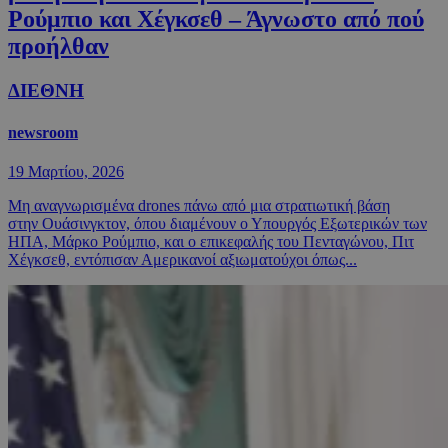
Ρούμπιο και Χέγκσεθ – Άγνωστο από πού
προήλθαν
ΔΙΕΘΝΗ
newsroom
19 Μαρτίου, 2026
Μη αναγνωρισμένα drones πάνω από μια στρατιωτική βάση
στην Ουάσινγκτον, όπου διαμένουν ο Υπουργός Εξωτερικών των
ΗΠΑ, Μάρκο Ρούμπιο, και ο επικεφαλής του Πενταγώνου, Πιτ
Χέγκσεθ, εντόπισαν Αμερικανοί αξιωματούχοι όπως...