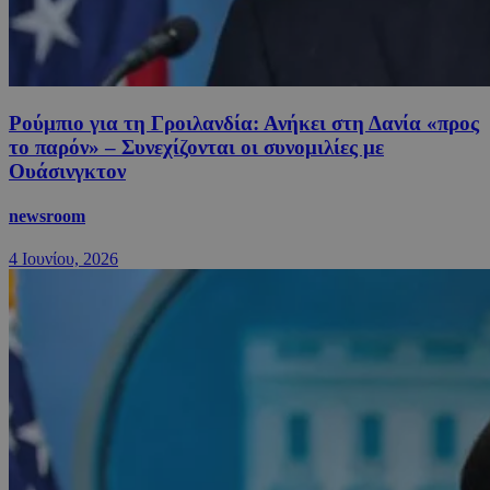
Ρούμπιο για τη Γροιλανδία: Ανήκει στη Δανία «προς
το παρόν» – Συνεχίζονται οι συνομιλίες με
Ουάσινγκτον
newsroom
4 Ιουνίου, 2026