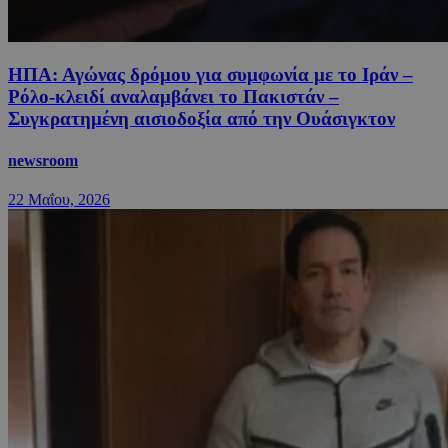
ΗΠΑ: Αγώνας δρόμου για συμφωνία με το Ιράν –
Ρόλο-κλειδί αναλαμβάνει το Πακιστάν –
Συγκρατημένη αισιοδοξία από την Ουάσιγκτον
newsroom
22 Μαΐου, 2026