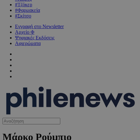
#Τζόκερ
#Φαρμακεία
#Σκίτσο
Εγγραφή στο Newsletter
Αρχείο Φ
Ψηφιακές Εκδόσεις
Αφιερώματα
Μάρκο Ρούμπιο