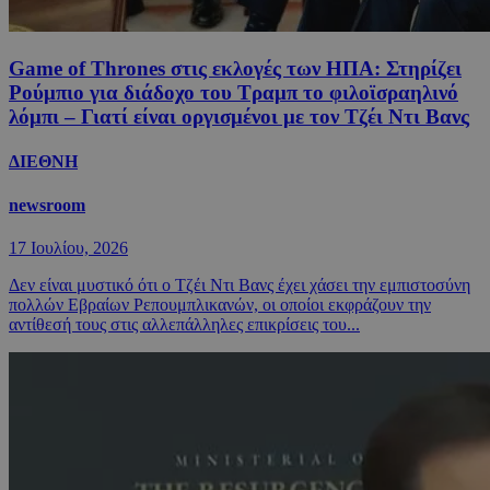
Game of Thrones στις εκλογές των ΗΠΑ: Στηρίζει
Ρούμπιο για διάδοχο του Τραμπ το φιλοϊσραηλινό
λόμπι – Γιατί είναι οργισμένοι με τον Τζέι Ντι Βανς
ΔΙΕΘΝΗ
newsroom
17 Ιουλίου, 2026
Δεν είναι μυστικό ότι ο Τζέι Ντι Βανς έχει χάσει την εμπιστοσύνη
πολλών Εβραίων Ρεπουμπλικανών, οι οποίοι εκφράζουν την
αντίθεσή τους στις αλλεπάλληλες επικρίσεις του...