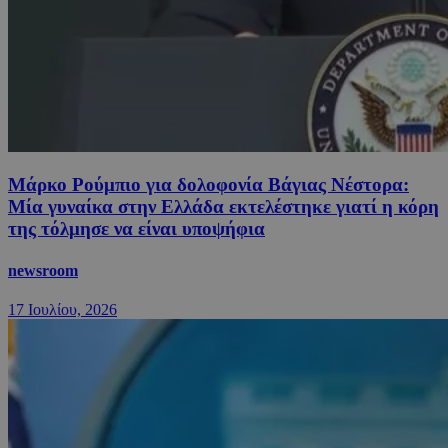
Μάρκο Ρούμπιο για δολοφονία Βάγιας Νέστορα:
Μία γυναίκα στην Ελλάδα εκτελέστηκε γιατί η κόρη
της τόλμησε να είναι υποψήφια
newsroom
17 Ιουλίου, 2026