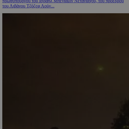
πρωθυπουργού του Ισραήλ Μπενιαμίν Νετανιάχου, του προέδρου
του Λιβάνου Τζόζεφ Αούν...