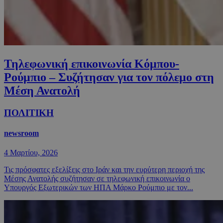
Τηλεφωνική επικοινωνία Κόμπου-
Ρούμπιο – Συζήτησαν για τον πόλεμο στη
Μέση Ανατολή
ΠΟΛΙΤΙΚΗ
newsroom
4 Μαρτίου, 2026
Τις πρόσφατες εξελίξεις στο Ιράν και την ευρύτερη περιοχή της
Μέσης Ανατολής συζήτησαν σε τηλεφωνική επικοινωνία ο
Υπουργός Εξωτερικών των ΗΠΑ Μάρκο Ρούμπιο με τον...