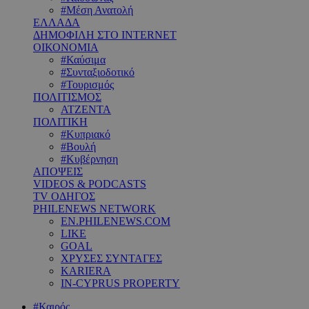
#Μέση Ανατολή
ΕΛΛΑΔΑ
ΔΗΜΟΦΙΛΗ ΣΤΟ INTERNET
ΟΙΚΟΝΟΜΙΑ
#Καύσιμα
#Συνταξιοδοτικό
#Τουρισμός
ΠΟΛΙΤΙΣΜΟΣ
ΑΤΖΕΝΤΑ
ΠΟΛΙΤΙΚΗ
#Κυπριακό
#Βουλή
#Κυβέρνηση
ΑΠΟΨΕΙΣ
VIDEOS & PODCASTS
TV ΟΔΗΓΟΣ
PHILENEWS NETWORK
EN.PHILENEWS.COM
LIKE
GOAL
ΧΡΥΣΕΣ ΣΥΝΤΑΓΕΣ
KARIERA
IN-CYPRUS PROPERTY
#Καιρός