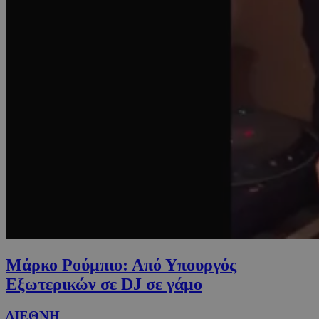
Μάρκο Ρούμπιο: Από Υπουργός
Εξωτερικών σε DJ σε γάμο
ΔΙΕΘΝΗ