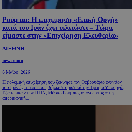
Ρούμπιο: Η επιχείρηση «Επική Οργή»
κατά του Ιράν έχει τελειώσει – Τώρα
είμαστε στην «Επιχείρηση Ελευθερία»
ΔΙΕΘΝΗ
newsroom
6 Μαΐου, 2026
Η πολεμική επιχείρηση που ξεκίνησε τον Φεβρουάριο εναντίον
του Ιράν έχει τελειώσει, δήλωσε οριστικά την Τρίτη ο Υπουργός
Εξωτερικών των ΗΠΑ, Μάρκο Ρούμπιο, υπονοώντας ότι η
αμερικανική...