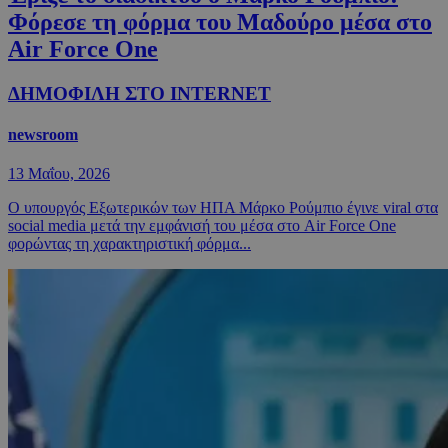
Φόρεσε τη φόρμα του Μαδούρο μέσα στο
Air Force One
ΔΗΜΟΦΙΛΗ ΣΤΟ INTERNET
newsroom
13 Μαΐου, 2026
Ο υπουργός Εξωτερικών των ΗΠΑ Μάρκο Ρούμπιο έγινε viral στα
social media μετά την εμφάνισή του μέσα στο Air Force One
φορώντας τη χαρακτηριστική φόρμα...