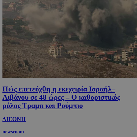
Πώς επετεύχθη η εκεχειρία Ισραήλ–
Λιβάνου σε 48 ώρες – Ο καθοριστικός
ρόλος Τραμπ και Ρούμπιο
ΔΙΕΘΝΗ
newsroom