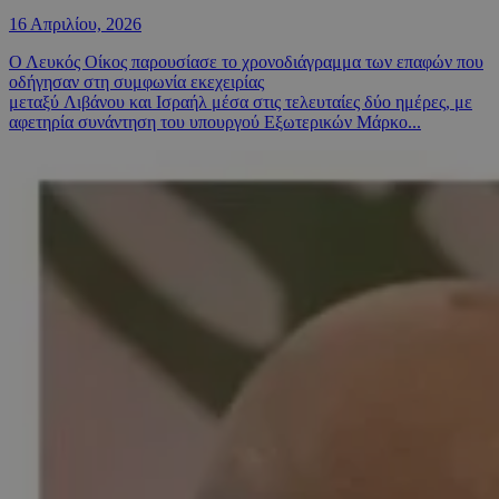
16 Απριλίου, 2026
Ο Λευκός Οίκος παρουσίασε το χρονοδιάγραμμα των επαφών που
οδήγησαν στη συμφωνία εκεχειρίας
μεταξύ Λιβάνου και Ισραήλ μέσα στις τελευταίες δύο ημέρες, με
αφετηρία συνάντηση του υπουργού Εξωτερικών Μάρκο...