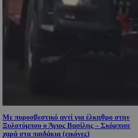
Με πυροσβεστικό αντί για έλκηθρο στην
Ξυλοτύμπου ο Άγιος Βασίλης – Σκόρπισε
χαρά στα παιδάκια (εικόνες)