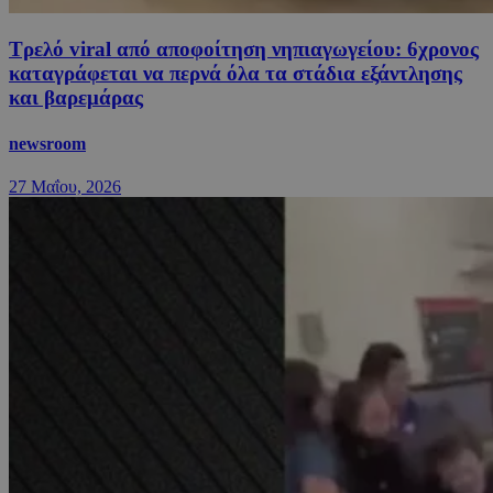
Τρελό viral από αποφοίτηση νηπιαγωγείου: 6χρονος
καταγράφεται να περνά όλα τα στάδια εξάντλησης
και βαρεμάρας
newsroom
27 Μαΐου, 2026