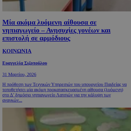
Μία ακόμα λυόμενη αίθουσα σε
νηπιαγωγείο – Ανησυχίες γονέων και
επιστολή σε αρμόδιους
ΚΟΙΝΩΝΙΑ
Ευαγγελία Σιζοπούλου
31 Μαρτίου, 2026
Η πρόθεση των Τεχνικών Υπηρεσιών του υπουργείου Παιδείας να
τοποθετήσει μία ακόμη προκατασκευασμένη αίθουσα (λυόμενη)
στο Δ’ δημόσιο νηπιαγωγείο Λατσιών για την κάλυψη των
αναγκών...