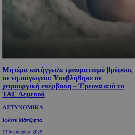
Μητέρα κατήγγειλε τραυματισμό βρέφους
σε νηπιαγωγείο: Υποβλήθηκε σε
χειρουργική επέμβαση – Έρευνα από το
ΤΑΕ Λεμεσού
ΑΣΤΥΝΟΜΙΚΑ
Ιωάννα Μάντζιηπα
13 Ιανουαρίου, 2026