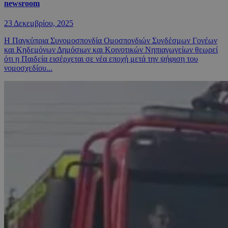
newsroom
23 Δεκεμβρίου, 2025
Η Παγκύπρια Συνομοσπονδία Ομοσπονδιών Συνδέσμων Γονέων
και Κηδεμόνων Δημόσιων και Κοινοτικών Νηπιαγωγείων θεωρεί
ότι η Παιδεία εισέρχεται σε νέα εποχή μετά την ψήφιση του
νομοσχεδίου...