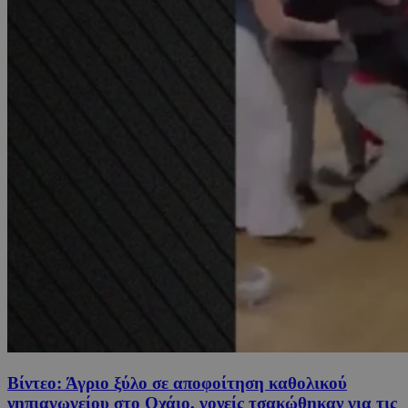
Βίντεο: Άγριο ξύλο σε αποφοίτηση καθολικού
νηπιαγωγείου στο Οχάιο, γονείς τσακώθηκαν για τις