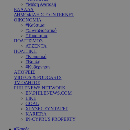
#Μέση Ανατολή
ΕΛΛΑΔΑ
ΔΗΜΟΦΙΛΗ ΣΤΟ INTERNET
ΟΙΚΟΝΟΜΙΑ
#Καύσιμα
#Συνταξιοδοτικό
#Τουρισμός
ΠΟΛΙΤΙΣΜΟΣ
ΑΤΖΕΝΤΑ
ΠΟΛΙΤΙΚΗ
#Κυπριακό
#Βουλή
#Κυβέρνηση
ΑΠΟΨΕΙΣ
VIDEOS & PODCASTS
TV ΟΔΗΓΟΣ
PHILENEWS NETWORK
EN.PHILENEWS.COM
LIKE
GOAL
ΧΡΥΣΕΣ ΣΥΝΤΑΓΕΣ
KARIERA
IN-CYPRUS PROPERTY
#Καιρός