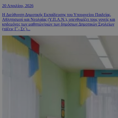
20 Απριλίου, 2026
Η Διεύθυνση Δημοτικής Εκπαίδευσης του Υπουργείου Παιδείας,
Αθλητισμού και Νεολαίας (Υ.Π.Α.Ν.), υπενθυμίζει τους γονείς και
κηδεμόνες των μαθητών/ριών των δημόσιων Δημοτικών Σχολείων
(τάξεις Γ΄- Στ΄)...