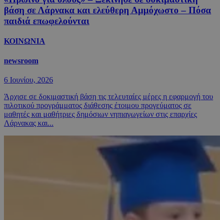
βάση σε Λάρνακα και ελεύθερη Αμμόχωστο – Πόσα
παιδιά επωφελούνται
ΚΟΙΝΩΝΙΑ
newsroom
6 Ιουνίου, 2026
Άρχισε σε δοκιμαστική βάση τις τελευταίες μέρες η εφαρμογή του
πιλοτικού προγράμματος διάθεσης έτοιμου προγεύματος σε
μαθητές και μαθήτριες δημόσιων νηπιαγωγείων στις επαρχίες
Λάρνακας και...