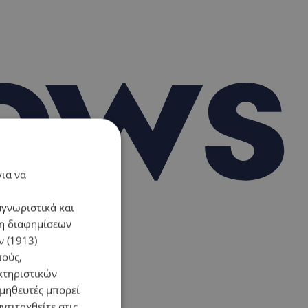
για να
αγνωριστικά και
ση διαφημίσεων
 (1913)
πούς,
κτηριστικών
ομηθευτές μπορεί
ντιταχθείτε στις