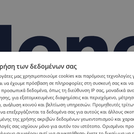
ρήση των δεδομένων σας
εργάτες μας χρησιμοποιούμε cookies και παρόμοιες τεχνολογίες 
ι να έχουμε πρόσβαση σε πληροφορίες στη συσκευή σας και να
 προσωπικά δεδομένα, όπως τη διεύθυνση IP σας, μοναδικά αν
σης, για εξατομικευμένες διαφημίσεις και περιεχόμενο, μέτρη
υ, ανάλυση κοινού και βελτίωση υπηρεσιών.
Προμηθευτές τρίτων
 να επεξεργάζονται τα δεδομένα σας για αυτούς και άλλους σκο
ένης της χρήσης ακριβών δεδομένων γεωεντοπισμού και χαρα
λογές σας ισχύουν μόνο για αυτόν τον ιστότοπο. Ορισμένοι πρ
 έννομο συμφέρον αντί για συγκατάθεση· έχετε το δικαίωμα να α