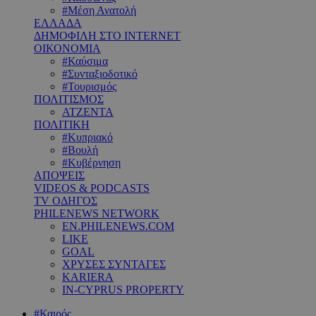
#Μέση Ανατολή
ΕΛΛΑΔΑ
ΔΗΜΟΦΙΛΗ ΣΤΟ INTERNET
ΟΙΚΟΝΟΜΙΑ
#Καύσιμα
#Συνταξιοδοτικό
#Τουρισμός
ΠΟΛΙΤΙΣΜΟΣ
ΑΤΖΕΝΤΑ
ΠΟΛΙΤΙΚΗ
#Κυπριακό
#Βουλή
#Κυβέρνηση
ΑΠΟΨΕΙΣ
VIDEOS & PODCASTS
TV ΟΔΗΓΟΣ
PHILENEWS NETWORK
EN.PHILENEWS.COM
LIKE
GOAL
ΧΡΥΣΕΣ ΣΥΝΤΑΓΕΣ
KARIERA
IN-CYPRUS PROPERTY
#Καιρός