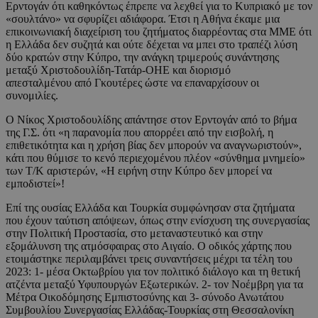
Ερντογάν ότι καθηκόντως έπρεπε να λεχθεί για το Κυπριακό με τον
«σουλτάνο» να σφυρίζει αδιάφορα. Έτσι η Αθήνα έκαμε μια
επικοινωνιακή διαχείριση του ζητήματος διαρρέοντας στα ΜΜΕ ότι
η Ελλάδα δεν συζητά και ούτε δέχεται να μπει στο τραπέζι λύση
δύο κρατών στην Κύπρο, την ανάγκη τριμερούς συνάντησης
μεταξύ Χριστοδουλίδη-Τατάρ-ΟΗΕ και διορισμό
απεσταλμένου από Γκουτέρες ώστε να επαναρχίσουν οι
συνομιλίες.
Ο Νίκος Χριστοδουλίδης απάντησε στον Ερντογάν από το βήμα
της Γ.Σ. ότι «η παρανομία που απορρέει από την εισβολή, η
επιθετικότητα και η χρήση βίας δεν μπορούν να αναγνωριστούν»,
κάτι που θύμισε το κενό περιεχομένου πλέον «σύνθημα μνημείο»
των Τ/Κ αριστερών, «Η ειρήνη στην Κύπρο δεν μπορεί να
εμποδιστεί»!
Επί της ουσίας Ελλάδα και Τουρκία συμφώνησαν στα ζητήματα
που έχουν ταύτιση απόψεων, όπως στην ενίσχυση της συνεργασίας
στην Πολιτική Προστασία, στο μεταναστευτικό και στην
εξομάλυνση της ατμόσφαιρας στο Αιγαίο. Ο οδικός χάρτης που
ετοιμάστηκε περιλαμβάνει τρεις συναντήσεις μέχρι τα τέλη του
2023: 1- μέσα Οκτωβρίου για τον πολιτικό διάλογο και τη θετική
ατζέντα μεταξύ Υφυπουργών Εξωτερικών. 2- τον Νοέμβρη για τα
Μέτρα Οικοδόμησης Εμπιστοσύνης και 3- σύνοδο Ανωτάτου
Συμβουλίου Συνεργασίας Ελλάδας-Τουρκίας στη Θεσσαλονίκη