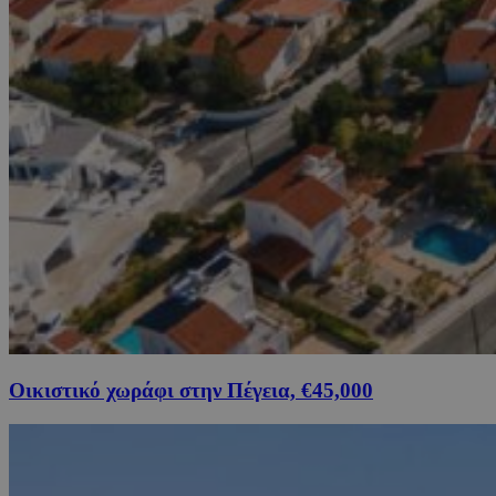
Οικιστικό χωράφι στην Πέγεια, €45,000