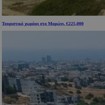
Τουριστικό χωράφι στο Μαρώνι, €225,000