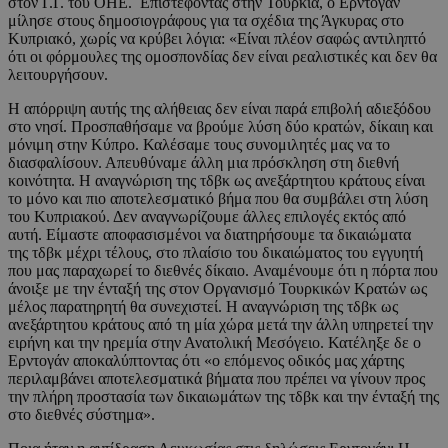
στον Γ.Γ. του ΟΗΕ. Επιστέφοντας στην Τουρκία, ο Ερντογάν
μίλησε στους δημοσιογράφους για τα σχέδια της Άγκυρας στο
Κυπριακό, χωρίς να κρύβει λόγια: «Είναι πλέον σαφώς αντιληπτό
ότι οι φόρμουλες της ομοσπονδίας δεν είναι ρεαλιστικές και δεν θα
λειτουργήσουν.
Η απόρριψη αυτής της αλήθειας δεν είναι παρά επιβολή αδιεξόδου
στο νησί. Προσπαθήσαμε να βρούμε λύση δύο κρατών, δίκαιη και
μόνιμη στην Κύπρο. Καλέσαμε τους συνομιλητές μας να το
διασφαλίσουν. Απευθύναμε άλλη μια πρόσκληση στη διεθνή
κοινότητα. Η αναγνώριση της τδβκ ως ανεξάρτητου κράτους είναι
το μόνο και πιο αποτελεσματικό βήμα που θα συμβάλει στη λύση
του Κυπριακού. Δεν αναγνωρίζουμε άλλες επιλογές εκτός από
αυτή. Είμαστε αποφασισμένοι να διατηρήσουμε τα δικαιώματα
της τδβκ μέχρι τέλους, στο πλαίσιο του δικαιώματος του εγγυητή
που μας παραχωρεί το διεθνές δίκαιο. Αναμένουμε ότι η πόρτα που
άνοιξε με την ένταξή της στον Οργανισμό Τουρκικών Κρατών ως
μέλος παρατηρητή θα συνεχιστεί. Η αναγνώριση της τδβκ ως
ανεξάρτητου κράτους από τη μία χώρα μετά την άλλη υπηρετεί την
ειρήνη και την ηρεμία στην Ανατολική Μεσόγειο. Κατέληξε δε ο
Ερντογάν αποκαλύπτοντας ότι «ο επόμενος οδικός μας χάρτης
περιλαμβάνει αποτελεσματικά βήματα που πρέπει να γίνουν προς
την πλήρη προστασία των δικαιωμάτων της τδβκ και την ένταξή της
στο διεθνές σύστημα».