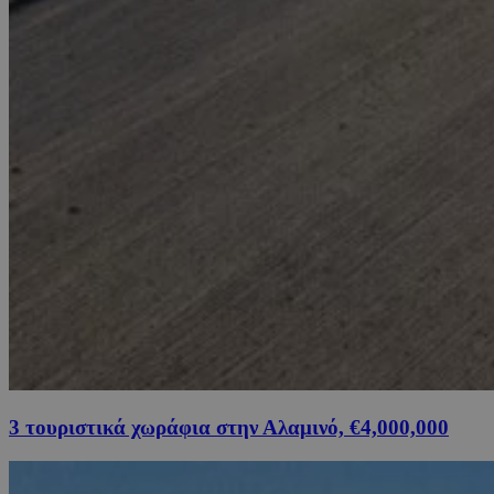
3 τουριστικά χωράφια στην Αλαμινό, €4,000,000