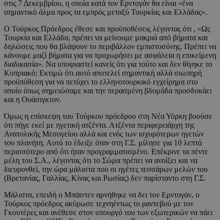
στις 7 Δεκεμβρίου, η οποία κατά τον Ερντογάν θα είναι «ένα
σημαντικό άλμα προς τα εμπρός μεταξύ Τουρκίας και Ελλάδας».
Ο Τούρκος Πρόεδρος έθεσε και προϋποθέσεις λέγοντας ότι , «Ως
Τουρκία και Ελλάδα, πρέπει να μείνουμε μακριά από βήματα και
δηλώσεις που θα βλάψουν το περιβάλλον εμπιστοσύνης. Πρέπει να
κάνουμε μαζί βήματα για να προχωρήσει με ασφάλεια η επικείμενη
διαδικασία». Να υποψιαστεί κανείς ότι για τούτο και δεν θίγηκε το
Κυπριακό; Εκτιμώ ότι αυτό αποτελεί σημαντική αλλά σιωπηρή
προϋπόθεση για να πετύχει το ελληνοτουρκικό εγχείρημα στο
οποίο όπως σημειώσαμε και την περασμένη βδομάδα προσδοκάει
και η Ουάσιγκτον.
Όμως η επίσκεψη του Τούρκου πρόεδρου στη Νέα Υόρκη βοούσε
ότι πήγε εκεί με ηγετική ατζέντα. Ατζέντα περιφερειάρχη της
Ανατολικής Μεσογείου αλλά και ενός των ισχυρότερων ηγετών
του πλανήτη. Αυτό το έδειξε όταν στη Γ.Σ. μίλησε για 10 λεπτά
περισσότερο από ότι ήταν προγραμματισμένο. Επέκρινε τα πέντε
μέλη του Σ.Α., λέγοντας ότι το Σώμα πρέπει να ανοίξει και να
διευρυνθεί, την ώρα μάλιστα που οι ηγέτες τεσσάρων μελών του
(Βρετανίας, Γαλλίας, Κίνας και Ρωσίας) δεν παρίσταντο στη Γ.Σ.
Μάλιστα, επειδή ο Μπάιντεν αρνήθηκε να δει τον Ερντογάν, ο
Τούρκος πρόεδρος ακύρωσε τεχνηέντως το ραντεβού με τον
Γκουτέρες και ανέθεσε στον υπουργό του των εξωτερικών να πάει