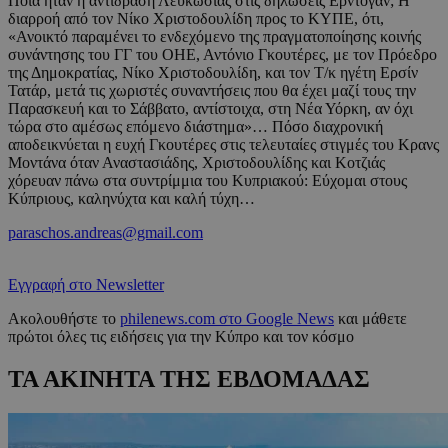
Ποια ήταν η αντίδραση Λευκωσίας στις δηλώσεις Ερντογάν; Η
διαρροή από τον Νίκο Χριστοδουλίδη προς το ΚΥΠΕ, ότι,
«Ανοικτό παραμένει το ενδεχόμενο της πραγματοποίησης κοινής
συνάντησης του ΓΓ του ΟΗΕ, Αντόνιο Γκουτέρες, με τον Πρόεδρο
της Δημοκρατίας, Νίκο Χριστοδουλίδη, και τον Τ/κ ηγέτη Ερσίν
Τατάρ, μετά τις χωριστές συναντήσεις που θα έχει μαζί τους την
Παρασκευή και το Σάββατο, αντίστοιχα, στη Νέα Υόρκη, αν όχι
τώρα στο αμέσως επόμενο διάστημα»… Πόσο διαχρονική
αποδεικνύεται η ευχή Γκουτέρες στις τελευταίες στιγμές του Κρανς
Μοντάνα όταν Αναστασιάδης, Χριστοδουλίδης και Κοτζιάς
χόρευαν πάνω στα συντρίμμια του Κυπριακού: Εύχομαι στους
Κύπριους, καληνύχτα και καλή τύχη…
paraschos.andreas@gmail.com
Εγγραφή στο Newsletter
Ακολουθήστε το
philenews.com στο Google News
και μάθετε
πρώτοι όλες τις ειδήσεις για την Κύπρο και τον κόσμο
ΤΑ ΑΚΙΝΗΤΑ ΤΗΣ ΕΒΔΟΜΑΔΑΣ