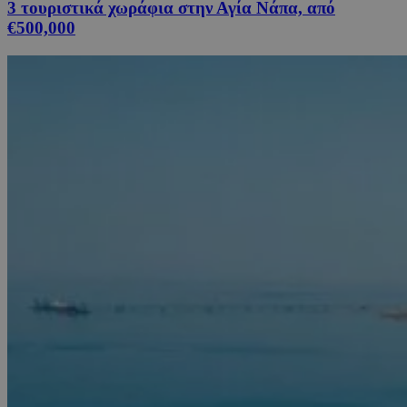
3 τουριστικά χωράφια στην Αγία Νάπα, από
€500,000