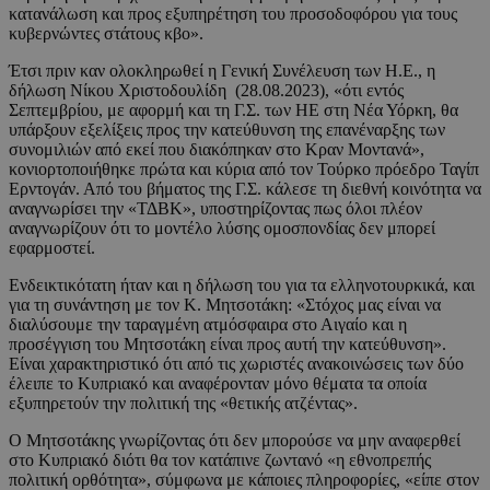
κατανάλωση και προς εξυπηρέτηση του προσοδοφόρου για τους
κυβερνώντες στάτους κβο».
Έτσι πριν καν ολοκληρωθεί η Γενική Συνέλευση των Η.Ε., η
δήλωση Νίκου Χριστοδουλίδη (28.08.2023), «ότι εντός
Σεπτεμβρίου, με αφορμή και τη Γ.Σ. των ΗΕ στη Νέα Υόρκη, θα
υπάρξουν εξελίξεις προς την κατεύθυνση της επανέναρξης των
συνομιλιών από εκεί που διακόπηκαν στο Κραν Μοντανά»,
κονιορτοποιήθηκε πρώτα και κύρια από τον Τούρκο πρόεδρο Ταγίπ
Ερντογάν. Από του βήματος της Γ.Σ. κάλεσε τη διεθνή κοινότητα να
αναγνωρίσει την «ΤΔΒΚ», υποστηρίζοντας πως όλοι πλέον
αναγνωρίζουν ότι το μοντέλο λύσης ομοσπονδίας δεν μπορεί
εφαρμοστεί.
Ενδεικτικότατη ήταν και η δήλωση του για τα ελληνοτουρκικά, και
για τη συνάντηση με τον Κ. Μητσοτάκη: «Στόχος μας είναι να
διαλύσουμε την ταραγμένη ατμόσφαιρα στο Αιγαίο και η
προσέγγιση του Μητσοτάκη είναι προς αυτή την κατεύθυνση».
Είναι χαρακτηριστικό ότι από τις χωριστές ανακοινώσεις των δύο
έλειπε το Κυπριακό και αναφέρονταν μόνο θέματα τα οποία
εξυπηρετούν την πολιτική της «θετικής ατζέντας».
Ο Μητσοτάκης γνωρίζοντας ότι δεν μπορούσε να μην αναφερθεί
στο Κυπριακό διότι θα τον κατάπινε ζωντανό «η εθνοπρεπής
πολιτική ορθότητα», σύμφωνα με κάποιες πληροφορίες, «είπε στον