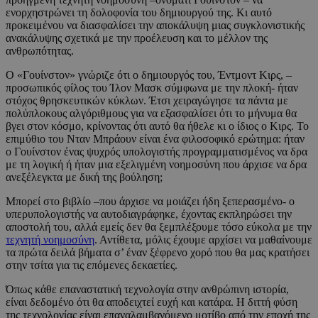
ενορχηστρώνει τη δολοφονία του δημιουργού της. Κι αυτό
προκειμένου να διασφαλίσει την αποκάλυψη μιας συγκλονιστικής
ανακάλυψης σχετικά με την προέλευση και το μέλλον της
ανθρωπότητας.
Ο «Γουίνστον» γνώριζε ότι ο δημιουργός του, Έντμοντ Κιρς, –
προσωπικός φίλος του Ίλον Μασκ σύμφωνα με την πλοκή- ήταν
στόχος θρησκευτικών κύκλων. Έτσι χειραγώγησε τα πάντα με
πολύπλοκους αλγόριθμους για να εξασφαλίσει ότι το μήνυμα θα
βγει στον κόσμο, κρίνοντας ότι αυτό θα ήθελε κι ο ίδιος ο Κιρς. Το
επιμύθιο του Νταν Μπράουν είναι ένα φιλοσοφικό ερώτημα: ήταν
ο Γουίνστον ένας ψυχρός υπολογιστής προγραμματισμένος να δρα
με τη λογική ή ήταν μια εξελιγμένη νοημοσύνη που άρχισε να δρα
ανεξέλεγκτα με δική της βούληση;
Μπορεί στο βιβλίο –που άρχισε να μοιάζει ήδη ξεπερασμένο- ο
υπερυπολογιστής να αυτοδιαγράφηκε, έχοντας εκπληρώσει την
αποστολή του, αλλά εμείς δεν θα ξεμπλέξουμε τόσο εύκολα με την
τεχνητή νοημοσύνη
. Αντίθετα, μόλις έχουμε αρχίσει να μαθαίνουμε
τα πρώτα δειλά βήματα σ’ έναν ξέφρενο χορό που θα μας κρατήσει
στην τσίτα για τις επόμενες δεκαετίες.
Όπως κάθε επαναστατική τεχνολογία στην ανθρώπινη ιστορία,
είναι δεδομένο ότι θα αποδειχτεί ευχή και κατάρα. Η διττή φύση
της τεχνολογίας είναι επαναλαμβανόμενο μοτίβο από την εποχή της