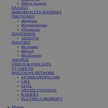
#Μέση Ανατολή
ΕΛΛΑΔΑ
ΔΗΜΟΦΙΛΗ ΣΤΟ INTERNET
ΟΙΚΟΝΟΜΙΑ
#Καύσιμα
#Συνταξιοδοτικό
#Τουρισμός
ΠΟΛΙΤΙΣΜΟΣ
ΑΤΖΕΝΤΑ
ΠΟΛΙΤΙΚΗ
#Κυπριακό
#Βουλή
#Κυβέρνηση
ΑΠΟΨΕΙΣ
VIDEOS & PODCASTS
TV ΟΔΗΓΟΣ
PHILENEWS NETWORK
EN.PHILENEWS.COM
LIKE
GOAL
ΧΡΥΣΕΣ ΣΥΝΤΑΓΕΣ
KARIERA
IN-CYPRUS PROPERTY
#Καιρός