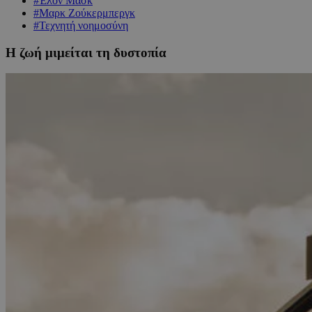
#Έλον Μασκ
#Μαρκ Ζoύκερμπεργκ
#Τεχνητή νοημοσύνη
Η ζωή μιμείται τη δυστοπία