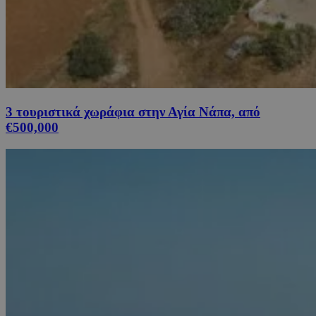
3 τουριστικά χωράφια στην Αγία Νάπα, από
€500,000