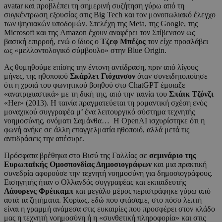
avatar και προβλέπει τη σημερινή συζήτηση γύρω από τη
συγκέντρωση εξουσίας στις Big Tech και τον μονοπωλιακό έλεγχο
των ψηφιακών υποδομών. Στελέχη της Meta, της Google, της
Microsoft και της Amazon έχουν αναφέρει τον Στίβενσον ως
βασική επιρροή, ενώ ο ίδιος ο
Τζεφ Μπέζος
τον είχε προσλάβει
ως «μελλοντολογικό σύμβουλο» στην Blue Origin.
Ας θυμηθούμε επίσης την έντονη αντίδραση, πριν από λίγους
μήνες, της ηθοποιού
Σκάρλετ Γιόχανσον
όταν συνειδητοποίησε
ότι η χροιά του φωνητικού βοηθού στο ChatGPT έμοιαζε
«ανατριχιαστικά» με τη δική της, από την ταινία του
Σπάικ Τζόνζι
«Her» (2013). Η ταινία πραγματεύεται τη ρομαντική σχέση ενός
μοναχικού συγγραφέα μ’ ένα λειτουργικό σύστημα τεχνητής
νοημοσύνης, ονόματι Σαμάνθα… Η OpenAI ισχυρίστηκε ότι η
φωνή ανήκε σε άλλη επαγγελματία ηθοποιό, αλλά μετά τις
αντιδράσεις την απέσυρε.
Πρόσφατα βρέθηκα στο Βισύ της Γαλλίας σε
σεμινάριο της
Ευρωπαϊκής Ομοσπονδίας Δημοσιογράφων
και μια πρακτική
συνεδρία αφορούσε την τεχνητή νοημοσύνη για δημοσιογράφους.
Εισηγητής ήταν ο Ολλανδός συγγραφέας και εκπαιδευτής
Λάουρενς Φρέικαμπ
και μεγάλο μέρος περιστράφηκε γύρω από
αυτά τα ζητήματα. Κυρίως, εδώ που φτάσαμε, στο πόσο λεπτή
είναι η γραμμή ανάμεσα στις ευκαιρίες που προσφέρει στον κλάδο
μας η τεχνητή νοημοσύνη ή η «συνθετική πληροφορία» και στις