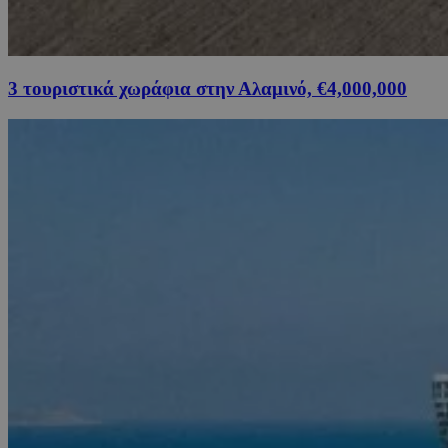
3 τουριστικά χωράφια στην Αλαμινό, €4,000,000