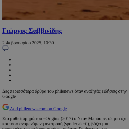
Γιώργος Σαββινίδης
2 Φεβρουαρίου 2025, 10:30
Δες περισσότερα άρθρα του philenews όταν αναζητάς ειδήσεις στην
Google
Add philenews.com on Google
Στο μυθιστόρημά του «Origin» (2017) ο Νταν Μπράουν, σε μια όχι
και τόσο αναμενόμενη ανατροπή (spoiler alert!), βάζει μια
προηγμένη τεχνητή νοημοσύνη –ονόματι Γουίνστον – να