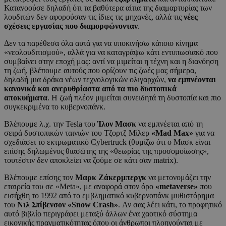
Κατανοούσε δηλαδή ότι τα βαθύτερα αίτια της διαμαρτυρίας των
λουδιτών δεν αφορούσαν τις ίδιες τις μηχανές, αλλά τις
νέες
σχέσεις εργασίας που διαμορφώνονταν
.
Δεν τα παρέθεσα όλα αυτά για να υποκινήσω κάποιο κίνημα
«νεολουδιτισμού», αλλά για να καταγράψω κάτι εντυπωσιακό που
συμβαίνει στην εποχή μας: αντί να μιμείται η τέχνη και η διανόηση
τη ζωή, βλέπουμε αυτούς που ορίζουν τις ζωές μας σήμερα,
δηλαδή μια δράκα νέων τεχνολογικών ολιγαρχών,
να εμπνέονται
κανονικά και ανερυθρίαστα από τα πιο δυστοπικά
αποκυήματα
. Η ζωή πλέον μιμείται συνειδητά τη δυστοπία και πιο
συγκεκριμένα το κυβερνοπάνκ.
Βλέπουμε λ.χ. την Tesla του
Ίλον Μασκ
να εμπνέεται από τη
σειρά δυστοπικών ταινιών του Τζορτζ Μίλερ
«Mad Max»
για να
σχεδιάσει το εκτρωματικό Cybertruck (θυμίζω ότι ο Μασκ είναι
επίσης δηλωμένος θιασώτης της «θεωρίας της προσομοίωσης»,
τουτέστιν δεν αποκλείει να ζούμε σε κάτι σαν matrix).
Βλέπουμε επίσης τον
Μαρκ Ζάκερμπεργκ
να μετονομάζει την
εταιρεία του σε «Meta», με αναφορά στον όρο
«metaverse»
που
εισήχθη το 1992 από το εμβληματικό κυβερνοπάνκ μυθιστόρημα
του
Νιλ Στίβενσον «Snow Crash»
. Αν σας λέει κάτι, το προφητικό
αυτό βιβλίο περιγράφει μεταξύ άλλων ένα χαοτικό σύστημα
εικονικής πραγματικότητας όπου οι άνθρωποι πλοηγούνται με