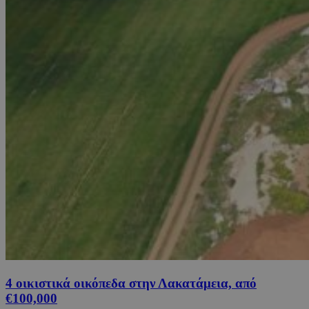
4 οικιστικά οικόπεδα στην Λακατάμεια, από
€100,000