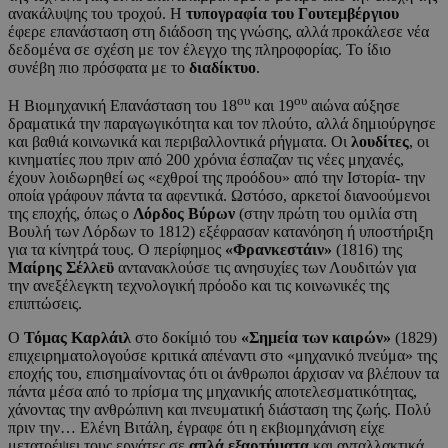
ανακάλυψης του τροχού. Η
τυπογραφία του Γουτεμβέργιου
έφερε επανάσταση στη διάδοση της γνώσης, αλλά προκάλεσε νέα
δεδομένα σε σχέση με τον έλεγχο της πληροφορίας. Το ίδιο
συνέβη πιο πρόσφατα με το
διαδίκτυο
.
ου
ου
Η Βιομηχανική Επανάσταση του 18
και 19
αιώνα αύξησε
δραματικά την παραγωγικότητα και τον πλούτο, αλλά δημιούργησε
και βαθιά κοινωνικά και περιβαλλοντικά ρήγματα. Οι
λουδίτες
, οι
κινηματίες που πριν από 200 χρόνια έσπαζαν τις νέες μηχανές,
έχουν λοιδωρηθεί ως «εχθροί της προόδου» από την Ιστορία- την
οποία γράφουν πάντα τα αφεντικά. Ωστόσο, αρκετοί διανοούμενοι
της εποχής, όπως ο
Λόρδος Βύρων
(στην πρώτη του ομιλία στη
Βουλή των Λόρδων το 1812) εξέφρασαν κατανόηση ή υποστήριξη
για τα κίνητρά τους. Ο περίφημος
«Φρανκεστάιν»
(1816) της
Μαίρης Σέλλεϋ
αντανακλούσε τις ανησυχίες των Λουδιτών για
την ανεξέλεγκτη τεχνολογική πρόοδο και τις κοινωνικές της
επιπτώσεις.
Ο
Τόμας Καρλάιλ
στο δοκίμιό του
«Σημεία των καιρών»
(1829)
επιχειρηματολογούσε κριτικά απέναντι στο «μηχανικό πνεύμα» της
εποχής του, επισημαίνοντας ότι οι άνθρωποι άρχισαν να βλέπουν τα
πάντα μέσα από το πρίσμα της μηχανικής αποτελεσματικότητας,
χάνοντας την ανθρώπινη και πνευματική διάσταση της ζωής. Πολύ
πριν την… Ελένη Βιτάλη, έγραφε ότι η εκβιομηχάνιση είχε
μετατρέψει τους εργάτες σε
απλά εξαρτήματα
και ανταλλακτικά.