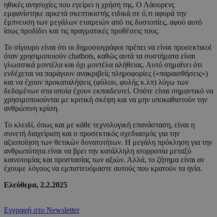
ηθικές ανησυχίες που εγείρει η χρήση της. Ο Λάουρενς
εμφανίστηκε αρκετά σκεπτικιστής ειδικά σε ό,τι αφορά την
έμπνευση των μεγάλων εταιρειών από τις δυστοπίες, αφού αυτό
ίσως προδίδει και τις πραγματικές προθέσεις τους.
Το σίγουρο είναι ότι οι δημοσιογράφοι πρέπει να είναι προσεκτικοί
όταν χρησιμοποιούν chatbots, καθώς αυτά τα συστήματα είναι
γλωσσικά μοντέλα και όχι μοντέλα αλήθειας. Αυτό σημαίνει ότι
ενδέχεται να παράγουν ανακριβείς πληροφορίες («παραισθήσεις»)
και να έχουν προκαταλήψεις (φύλου, φυλής κ.λπ) λόγω των
δεδομένων στα οποία έχουν εκπαιδευτεί. Οπότε είναι σημαντικό να
χρησιμοποιούνται με κριτική σκέψη και να μην υποκαθιστούν την
ανθρώπινη κρίση.
Το κλειδί, όπως και με κάθε τεχνολογική επανάσταση, είναι η
συνετή διαχείριση και ο προσεκτικός σχεδιασμός για την
αξιοποίηση των θετικών δυνατοτήτων. Η μεγάλη πρόκληση για την
ανθρωπότητα είναι να βρει την κατάλληλη ισορροπία μεταξύ
καινοτομίας και προστασίας των αξιών. Αλλά, το ζήτημα είναι αν
έχουμε λόγους να εμπιστευόμαστε αυτούς που κρατούν τα ηνία.
Ελεύθερα, 2.2.2025
Εγγραφή στο Newsletter