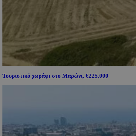
Τουριστικό χωράφι στο Μαρώνι, €225,000