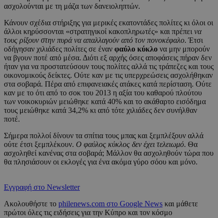
ασχολούνται με τη μάζα των δανειοληπτών.
Κάνουν σχέδια στήριξης για μερικές εκατοντάδες πολίτες κι όλοι οι
άλλοι κηρύσσονται «στρατηγικοί κακοπληρωτές» και πρέπει
να
τους ρίξουν στην πυρά να απαλλαγούν από τον πονοκέφαλο
. Έτσι
οδήγησαν χιλιάδες πολίτες σε έναν
φαύλο κύκλο
να μην μπορούν
να βγουν ποτέ από μέσα. Διότι εξ αρχής όσες αποφάσεις πήραν δεν
ήταν για να προστατεύσουν τους πολίτες αλλά τις τράπεζες και τους
οικονομικούς δείκτες. Ούτε καν με τις υπερχρεώσεις ασχολήθηκαν
στα σοβαρά. Πέρα από επιφανειακές ατάκες κατά περίσταση. Ούτε
καν με το ότι από το σοκ του 2013 η αξία του καθαρού πλούτου
των νοικοκυριών μειώθηκε κατά 40% και το ακάθαρτο εισόδημα
τους μειώθηκε κατά 34,2% κι από τότε χιλιάδες δεν συνήλθαν
ποτέ.
Σήμερα πολλοί δίνουν τα σπίτια τους μπας και ξεμπλέξουν αλλά
ούτε έτσι ξεμπλέκουν.
Ο φαύλος κύκλος δεν έχει τελειωμό
. Θα
ασχοληθεί κανένας στα σοβαρά; Μάλλον θα ασχοληθούν τώρα που
θα πλησιάσουν οι εκλογές για ένα ακόμα γύρο σόου και μόνο.
Εγγραφή στο Newsletter
Ακολουθήστε το
philenews.com στο Google News
και μάθετε
πρώτοι όλες τις ειδήσεις για την Κύπρο και τον κόσμο