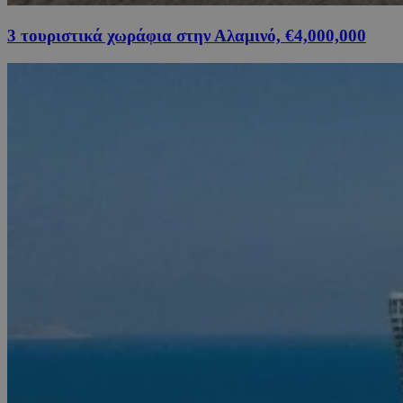
3 τουριστικά χωράφια στην Αλαμινό, €4,000,000