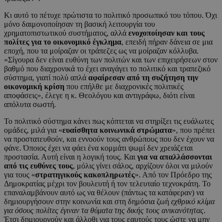
Κι αυτό το πέτυχε πρώτιστα το πολιτικό προσωπικό του τόπου. Όχι
μόνο δαιμονοποίησαν τη βασική λειτουργία του
χρηματοπιστωτικού συστήματος, αλλά
ενοχοποίησαν και τους
πολίτες για το οικονομικό έγκλημα
, επειδή πήραν δάνεια σε μια
εποχή, που τα μοίραζαν οι τράπεζες ως να μοίραζαν κόλλυβα.
«Σίγουρα δεν είναι ευθύνη των πολιτών και των επιχειρήσεων στον
βαθμό που διαχρονικά το έχει αναγάγει το πολιτικό και τραπεζικό
σύστημα, γιατί πολύ απλά
αφαίρεσαν από τη συζήτηση την
οικονομική κρίση
που επήλθε με διαχρονικές πολιτικές
αποφάσεις», έλεγε η κ. Θεολόγου και αντιγράφω, διότι είναι
απόλυτα σωστή.
Το πολιτικό σύστημα κάνει πως κόπτεται να στηρίξει τις ευάλωτες
ομάδες, μιλά για «
ευαίσθητα κοινωνικά στρώματα
», που πρέπει
να προστατευθούν, και εννοούν τους ανθρώπους που δεν έχουν να
φάνε. Όποιος έχει να φάει ένα κομμάτι ψωμί δεν χρειάζεται
προστασία. Αυτή είναι η λογική τους. Και
για να απαλλάσσονται
από τις ευθύνες τους
, μόλις γίνει σάλος, αρχίζουν όλοι να μιλούν
για τους «
στρατηγικούς κακοπληρωτές
». Από τον Πρόεδρο της
Δημοκρατίας μέχρι τον βουλευτή ή τον τελευταίο τεχνοκράτη. Το
επαναλαμβάνουν αυτό ως να θέλουν (πάντως τα κατάφεραν) να
δημιουργήσουν στην κοινωνία και στη δημόσια ζωή
εχθρικό κλίμα
για όσους πολίτες έγιναν τα θύματα της δικής τους ανικανότητας
.
Έτσι δημιουργούν και άλλοθι για τους εαυτούς τους ώστε να μην