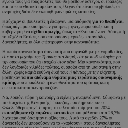
έγνοια τους για τους πολίτες που θα βρεθούν άστεγοι, οι τράπεζες
και τα «επενδυτικά ταμεία» τους έλεγαν ότι είναι υπερβολικές οι
ανησυχίες διότι δεν εκποιήθηκαν πρώτες κατοικίες.
Ησύχαζαν οι βουλευτές ή έπαιρναν μια απόφαση
για το θεαθήναι
,
όπως πάγωμα εκποιήσεων για τρεις μήνες, παρουσίαζε και η
κυβέρνηση ένα
σχέδιο αρωγής
, όπως το «Ενοίκιο έναντι Δόσης» ή
το «Σχέδιο Εστία», που αφορούσαν μερικές εκατοντάδες
δανειολήπτες, κι όλα επέστρεφαν στην κανονικότητα.
Η οποία κανονικότητα ήταν αυτή που οργανώθηκε με νομοθεσίες,
είτε με το μαχαίρι της Τρόικας στο λαιμό, είτε με κινδυνολογίες για
την οικονομία που θα τιναχθεί στον αέρα
. Μια κανονικότητα, που
δεν λογάριαζε χιλιάδες πολίτες, οι οποίοι από τη μια στιγμή στην
άλλη, χωρίς καμιά ευθύνη δική τους
ή πάντως με την ελάχιστη
,
βρέθηκαν
τα πιο αδύναμα θύματα μιας τεράστιας οικονομικής
κρίσης
που προκάλεσε η ανευθυνότητα του κράτους και η
επεκτατικότητα των τραπεζών.
Να, λοιπόν, τώρα η καινούργια εξέλιξη, αναμενόμενη. Σύμφωνα με
τα στοιχεία της Κεντρικής Τράπεζας, που δημοσίευσε ο
Φιλελεύθερος την Τετάρτη, το τελευταίο τρίμηνο του 2024
εκποιήθηκαν έξι «πρώτες κατοικίες»
και μάλιστα κατά 26,7%
λιγότερα από όσα ήταν η αξίας τους. Αυτό το σχεδόν 27% οι
δανειστές δεν μπορούσαν να το «χαρίσουν» στους δανειολήπτες