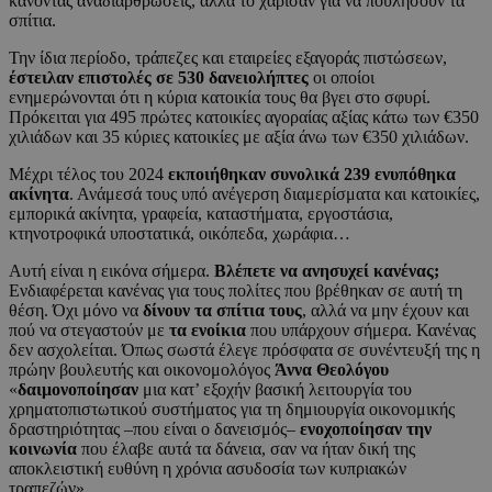
κάνοντας αναδιαρθρώσεις, αλλά το χάρισαν για να πουλήσουν τα
σπίτια.
Την ίδια περίοδο, τράπεζες και εταιρείες εξαγοράς πιστώσεων,
έστειλαν επιστολές σε 530 δανειολήπτες
οι οποίοι
ενημερώνονται ότι η κύρια κατοικία τους θα βγει στο σφυρί.
Πρόκειται για 495 πρώτες κατοικίες αγοραίας αξίας κάτω των €350
χιλιάδων και 35 κύριες κατοικίες με αξία άνω των €350 χιλιάδων.
Μέχρι τέλος του 2024
εκποιήθηκαν συνολικά 239 ενυπόθηκα
ακίνητα
. Ανάμεσά τους υπό ανέγερση διαμερίσματα και κατοικίες,
εμπορικά ακίνητα, γραφεία, καταστήματα, εργοστάσια,
κτηνοτροφικά υποστατικά, οικόπεδα, χωράφια…
Αυτή είναι η εικόνα σήμερα.
Βλέπετε να ανησυχεί κανένας;
Ενδιαφέρεται κανένας για τους πολίτες που βρέθηκαν σε αυτή τη
θέση. Όχι μόνο να
δίνουν τα σπίτια τους
, αλλά να μην έχουν και
πού να στεγαστούν με
τα ενοίκια
που υπάρχουν σήμερα. Κανένας
δεν ασχολείται. Όπως σωστά έλεγε πρόσφατα σε συνέντευξή της η
πρώην βουλευτής και οικονομολόγος
Άννα Θεολόγου
«
δαιμονοποίησαν
μια κατ’ εξοχήν βασική λειτουργία του
χρηματοπιστωτικού συστήματος για τη δημιουργία οικονομικής
δραστηριότητας –που είναι ο δανεισμός–
ενοχοποίησαν την
κοινωνία
που έλαβε αυτά τα δάνεια, σαν να ήταν δική της
αποκλειστική ευθύνη η χρόνια ασυδοσία των κυπριακών
τραπεζών».