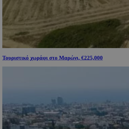
Τουριστικό χωράφι στο Μαρώνι, €225,000