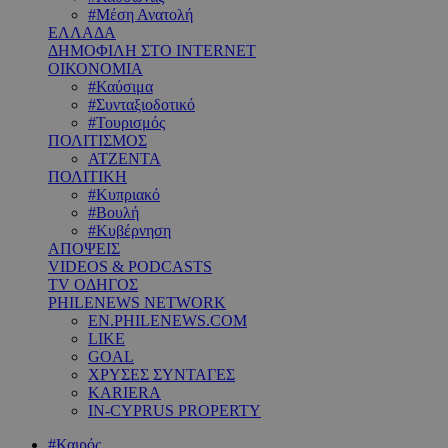
#Μέση Ανατολή
ΕΛΛΑΔΑ
ΔΗΜΟΦΙΛΗ ΣΤΟ INTERNET
ΟΙΚΟΝΟΜΙΑ
#Καύσιμα
#Συνταξιοδοτικό
#Τουρισμός
ΠΟΛΙΤΙΣΜΟΣ
ΑΤΖΕΝΤΑ
ΠΟΛΙΤΙΚΗ
#Κυπριακό
#Βουλή
#Κυβέρνηση
ΑΠΟΨΕΙΣ
VIDEOS & PODCASTS
TV ΟΔΗΓΟΣ
PHILENEWS NETWORK
EN.PHILENEWS.COM
LIKE
GOAL
ΧΡΥΣΕΣ ΣΥΝΤΑΓΕΣ
KARIERA
IN-CYPRUS PROPERTY
#Καιρός