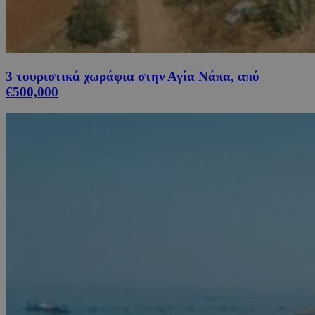
3 τουριστικά χωράφια στην Αγία Νάπα, από
€500,000