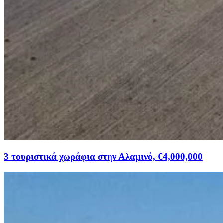
3 τουριστικά χωράφια στην Αλαμινό, €4,000,000