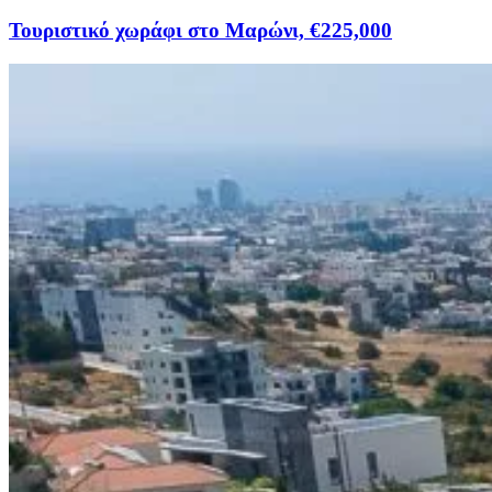
Τουριστικό χωράφι στο Μαρώνι, €225,000