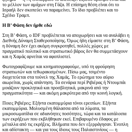
το μέλλον των αμάχων στη Γάζα. Η επίσημη θέση είναι ότι το
Ισραήλ δεν σκοπεύει να παραμείνει. Το ίδιο προβλέπει και το
Σχέδιο Τραμπ.
Η Β’ Φάση δεν ήρθε εδώ
Στη Β’ Φάση, ο IDF προβλέπεται να αποχωρήσει και να αναλάβει η
Διεθνής Δύναμη Σταθεροποίησης. Όμως ήδη είμαστε στη Β’ Φάση,
η δύναμη δεν έχει ακόμη συγκροτηθεί, πολλές χώρες με
πραγματικό πολιτικό και στρατιωτικό βάρος δεν θα συμμετάσχουν
και η Χαμάς αρνείται να αφοπλιστεί.
Φωτογραφίζουμε και κινηματογραφούμε, υπό τη φρούρηση
στρατιωτών και τεθωρακισμένων. Πίσω μας, τσιμέντο
διοχετεύεται στα τούνελ της Χαμάς. Το ερώτημα του αύριο
αιωρείται, χωρίς απάντηση. Τα σενάρια περί Ριβιέρας ή Ντουμπάι
μοιάζουν προκλητικά και προσβλητικά, μακρινά από την
πραγματικότητα — και ακόμη μακρύτερα από την κοινή λογική.
Ποιες Ριβιέρες; Εξήντα εκατομμύρια τόνοι ερειπίων. Εξήντα
εκατομμύρια. Μολυσμένη θάλασσα από τα λύματα, τα
μικροσωματίδια σε αδιανόητες ποσότητες, τώρα και τα κατάλοιπα
των εκρήξεων που εκβλήθηκαν εκεί. Επιβαρυμένο έδαφος με
μέταλλα από τις εκρήξεις. Βλήματα που δεν εξερράγησαν. Ένοπλη
και αδίστακτη — και για τους ίδιους τους Παλαιστινίους — η