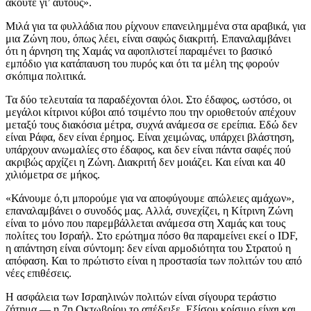
ακούτε γι’ αυτούς».
Μιλά για τα φυλλάδια που ρίχνουν επανειλημμένα στα αραβικά, για
μια Ζώνη που, όπως λέει, είναι σαφώς διακριτή. Επαναλαμβάνει
ότι η άρνηση της Χαμάς να αφοπλιστεί παραμένει το βασικό
εμπόδιο για κατάπαυση του πυρός και ότι τα μέλη της φορούν
σκόπιμα πολιτικά.
Τα δύο τελευταία τα παραδέχονται όλοι. Στο έδαφος, ωστόσο, οι
μεγάλοι κίτρινοι κύβοι από τσιμέντο που την οριοθετούν απέχουν
μεταξύ τους διακόσια μέτρα, συχνά ανάμεσα σε ερείπια. Εδώ δεν
είναι Ράφα, δεν είναι έρημος. Είναι χειμώνας, υπάρχει βλάστηση,
υπάρχουν ανωμαλίες στο έδαφος, και δεν είναι πάντα σαφές πού
ακριβώς αρχίζει η Ζώνη. Διακριτή δεν μοιάζει. Και είναι και 40
χιλιόμετρα σε μήκος.
«Κάνουμε ό,τι μπορούμε για να αποφύγουμε απώλειες αμάχων»,
επαναλαμβάνει ο συνοδός μας. Αλλά, συνεχίζει, η Κίτρινη Ζώνη
είναι το μόνο που παρεμβάλλεται ανάμεσα στη Χαμάς και τους
πολίτες του Ισραήλ. Στο ερώτημα πόσο θα παραμείνει εκεί ο IDF,
η απάντηση είναι σύντομη: δεν είναι αρμοδιότητα του Στρατού η
απόφαση. Και το πρώτιστο είναι η προστασία των πολιτών του από
νέες επιθέσεις.
Η ασφάλεια των Ισραηλινών πολιτών είναι σίγουρα τεράστιο
ζήτημα — η 7η Οκτωβρίου το απέδειξε. Εξίσου κρίσιμο είναι και