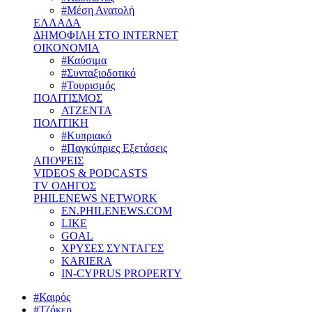
#Μέση Ανατολή
ΕΛΛΑΔΑ
ΔΗΜΟΦΙΛΗ ΣΤΟ INTERNET
ΟΙΚΟΝΟΜΙΑ
#Καύσιμα
#Συνταξιοδοτικό
#Τουρισμός
ΠΟΛΙΤΙΣΜΟΣ
ΑΤΖΕΝΤΑ
ΠΟΛΙΤΙΚΗ
#Κυπριακό
#Παγκύπριες Εξετάσεις
ΑΠΟΨΕΙΣ
VIDEOS & PODCASTS
TV ΟΔΗΓΟΣ
PHILENEWS NETWORK
EN.PHILENEWS.COM
LIKE
GOAL
ΧΡΥΣΕΣ ΣΥΝΤΑΓΕΣ
KARIERA
IN-CYPRUS PROPERTY
#Καιρός
#Τζόκερ