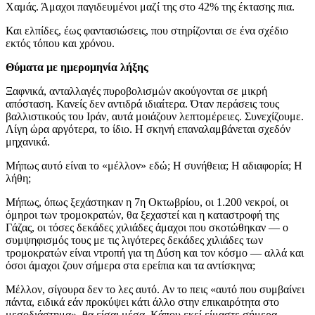
Χαμάς. Άμαχοι παγιδευμένοι μαζί της στο 42% της έκτασης πια.
Και ελπίδες, έως φαντασιώσεις, που στηρίζονται σε ένα σχέδιο
εκτός τόπου και χρόνου.
Θύματα με ημερομηνία λήξης
Ξαφνικά, ανταλλαγές πυροβολισμών ακούγονται σε μικρή
απόσταση. Κανείς δεν αντιδρά ιδιαίτερα. Όταν περάσεις τους
βαλλιστικούς του Ιράν, αυτά μοιάζουν λεπτομέρειες. Συνεχίζουμε.
Λίγη ώρα αργότερα, το ίδιο. Η σκηνή επαναλαμβάνεται σχεδόν
μηχανικά.
Μήπως αυτό είναι το «μέλλον» εδώ; Η συνήθεια; Η αδιαφορία; Η
λήθη;
Μήπως, όπως ξεχάστηκαν η 7η Οκτωβρίου, οι 1.200 νεκροί, οι
όμηροι των τρομοκρατών, θα ξεχαστεί και η καταστροφή της
Γάζας, οι τόσες δεκάδες χιλιάδες άμαχοι που σκοτώθηκαν — ο
συμψηφισμός τους με τις λιγότερες δεκάδες χιλιάδες των
τρομοκρατών είναι ντροπή για τη Δύση και τον κόσμο — αλλά και
όσοι άμαχοι ζουν σήμερα στα ερείπια και τα αντίσκηνα;
Μέλλον, σίγουρα δεν το λες αυτό. Αν το πεις «αυτό που συμβαίνει
πάντα, ειδικά εάν προκύψει κάτι άλλο στην επικαιρότητα στο
μεσοδιάστημα», θα είσαι μέσα. Κάπου εκεί είμαστε σήμερα.