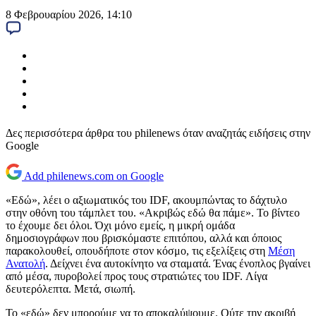
8 Φεβρουαρίου 2026, 14:10
Δες περισσότερα άρθρα του philenews όταν αναζητάς ειδήσεις στην
Google
Add philenews.com on Google
«Εδώ», λέει ο αξιωματικός του IDF, ακουμπώντας το δάχτυλο
στην οθόνη του τάμπλετ του. «Ακριβώς εδώ θα πάμε». Το βίντεο
το έχουμε δει όλοι. Όχι μόνο εμείς, η μικρή ομάδα
δημοσιογράφων που βρισκόμαστε επιτόπου, αλλά και όποιος
παρακολουθεί, οπουδήποτε στον κόσμο, τις εξελίξεις στη
Μέση
Ανατολή
. Δείχνει ένα αυτοκίνητο να σταματά. Ένας ένοπλος βγαίνει
από μέσα, πυροβολεί προς τους στρατιώτες του IDF. Λίγα
δευτερόλεπτα. Μετά, σιωπή.
Το «εδώ» δεν μπορούμε να το αποκαλύψουμε. Ούτε την ακριβή