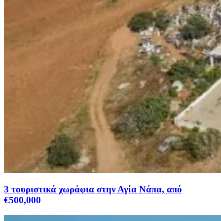
3 τουριστικά χωράφια στην Αγία Νάπα, από
€500,000