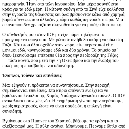
ημερομηνία. Ήταν στα τέλη Ιανουαρίου. Μια μέρα ασυνήθιστα
κρύα για τα εδώ μέρη. Η κίτρινη σκόνη από το Σινά είχε κολλήσει
στην υγρασία της θάλασσας και όλα βρίσκονταν κάτω από χαμηλά,
βαριά σύννεφα, που άλλαζαν χρώμα καθώς περνούσε η ώρα. Μια
εικόνα που δεν χρειαζόταν σκηνοθεσία για να μοιάζει δυστοπική.
Ο σύνδεσμός μου στον IDF με είχε πάρει τηλέφωνο το
προηγούμενο απόγευμα. Με ρώτησε αν ήθελα ακόμη να πάω στη
Γάζα. Κάτι που όλοι σχεδόν στον χώρο, είτε περαστικοί είτε
μόνιμοι εδώ, κυνηγούσαμε εδώ και δύο χρόνια. Το σημείο απ’
όπου ξεκινούσαμε επέτρεπε θέα προς την περίφραξη της Γάζας
— τόσο κοντά, που μετά την 7η Οκτωβρίου και την έναρξη του
πολέμου, η πρόσβαση είναι αδιανόητη.
Ένοπλοι, τούνελ και επιθέσεις
Μας εξηγούν τι πρόκειται να συναντήσουμε. Στην περιοχή
σημειώνονται επιθέσεις. Στα κτίρια απέναντι ενδέχεται να
βρίσκονται ένοπλοι της Χαμάς. Υπάρχουν άγνωστα τούνελ. Ο IDF
ανακαλύπτει συνεχώς νέα. Η ενημέρωση γίνεται πριν περάσουμε,
χωρίς περιστροφές, ώστε να είναι σαφές ότι η επιλογή είναι
συνειδητή.
Βγαίνουμε στα Humvee του Στρατού, βάζουμε τα κράνη και τα
αλεξίσφαιρά μας. Η πύλη ανοίγει. Μπαίνουμε. Περνάμε δίπλα από