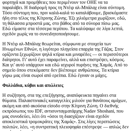
φορτηγά και προμήθειες που περιμένουν τον ΟΗΕ να τα
παραλάβει. Η διαδρομή προς τη Ντέιρ αλ-Μπάλαχ είναι σύντομη.
Τόσο σύντομη που, πριν καλά-καλά το καταλάβουμε, βρισκόμαστε
ήδη στο τέλος της Κίτρινης Ζώνης. Έξι χιλιόμετρα χωρίζουν, εδώ,
τη θάλασσα μπροστά μας, στο βάθος από τα σύνορα πίσω μας.
Εδώ είμαστε στα τέσσερα περίπου. Τα καλύψαμε σε λίγα λεπτά,
σχεδόν χωρίς να το συνειδητοποιήσουμε.
Η Ντέιρ αλ-Μπάλαχ θεωρείται, σύμφωνα με στοιχεία των
Ηνωμένων Εθνών, η λιγότερο πληγείσα επαρχία της Γάζας. Στον
ορίζοντα ξεχωρίζουν ψηλά κτίρια και μιναρέδες — οι περισσότεροι
διάτρητοι. Γι’ αυτό έχει παραμείνει, αλλά και επιστρέψει, κόσμος.
Και γι’ αυτό υπάρχουν και εδώ ισχυροί πυρήνες της Χαμάς. Από το
σημείο όπου στεκόμαστε δεν βλέπουμε ανθρώπους. Τα κτίρια
γύρω μας είναι σωροί από ερείπια. Εδώ έγιναν οι μάχες.
Φυλλάδια, κύβοι και απώλειες
Η συζήτηση, στα της επεξήγησης, αναπόφευκτα πηγαίνει στα
θύματα. Παλαιστινιακές καταγγελίες μιλούν για θανάτους αμάχων,
ακόμη και από ακούσια είσοδο στην Κίτρινη Ζώνη. Ο διεθνής
εκπρόσωπος του IDF, αντισυνταγματάρχης Nadav Shoshani, που
μας συνοδεύει, λέει ότι «όσοι τη διασχίζουν είναι σχεδόν
αποκλειστικά τρομοκράτες της Χαμάς». Στις λίγες περιπτώσεις
πολιτών, λέει, «η συντριπτική πλειοψηφία επέστρεψε — απλώς δεν