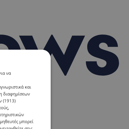
για να
αγνωριστικά και
ση διαφημίσεων
 (1913)
πούς,
κτηριστικών
ομηθευτές μπορεί
ντιταχθείτε στις