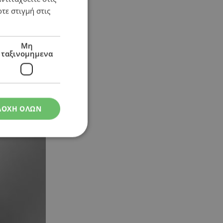
τε στιγμή στις
Μη
ταξινομημενα
ΔΟΧΗ ΟΛΩΝ