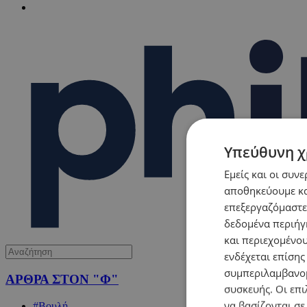
Υπεύθυνη χ
Εμείς και οι συν
αποθηκεύουμε κα
επεξεργαζόμαστε
δεδομένα περιήγη
και περιεχομένο
ενδέχεται επίσης
συμπεριλαμβανομ
ΑΡΘΡΑ ΣΤΟΝ "Φ"
συσκευής. Οι επι
να βασίζονται σε
#Βουλή