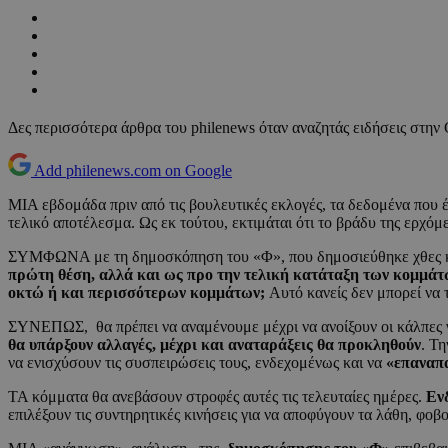
Δες περισσότερα άρθρα του philenews όταν αναζητάς ειδήσεις στην
Add philenews.com on Google
ΜΙΑ εβδομάδα πριν από τις βουλευτικές εκλογές, τα δεδομένα που έ
τελικό αποτέλεσμα. Ως εκ τούτου, εκτιμάται ότι το βράδυ της ερχό
ΣΥΜΦΩΝΑ με τη δημοσκόπηση του «Φ», που δημοσιεύθηκε χθες και εί
πρώτη θέση, αλλά και ως προ την τελική κατάταξη των κομμάτ
οκτώ ή και περισσότερων κομμάτων;
Αυτό κανείς δεν μπορεί να 
ΣΥΝΕΠΩΣ, θα πρέπει να αναμένουμε μέχρι να ανοίξουν οι κάλπες γ
θα υπάρξουν αλλαγές, μέχρι και αναταράξεις θα προκληθούν
. Τ
να ενισχύσουν τις συσπειρώσεις τους, ενδεχομένως και να
«επαναπ
ΤΑ κόμματα θα ανεβάσουν στροφές αυτές τις τελευταίες ημέρες.
Ενδ
επιλέξουν τις συντηρητικές κινήσεις για να αποφύγουν τα λάθη, φοβ