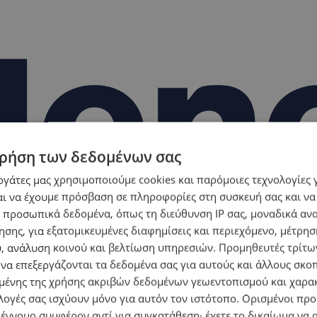
ρήση των δεδομένων σας
εργάτες μας χρησιμοποιούμε cookies και παρόμοιες τεχνολογίες 
ι να έχουμε πρόσβαση σε πληροφορίες στη συσκευή σας και να
 προσωπικά δεδομένα, όπως τη διεύθυνση IP σας, μοναδικά αν
σης, για εξατομικευμένες διαφημίσεις και περιεχόμενο, μέτρη
υ, ανάλυση κοινού και βελτίωση υπηρεσιών.
Προμηθευτές τρίτων
 να επεξεργάζονται τα δεδομένα σας για αυτούς και άλλους σκο
ένης της χρήσης ακριβών δεδομένων γεωεντοπισμού και χαρα
λογές σας ισχύουν μόνο για αυτόν τον ιστότοπο. Ορισμένοι πρ
 έννομο συμφέρον αντί για συγκατάθεση· έχετε το δικαίωμα να α