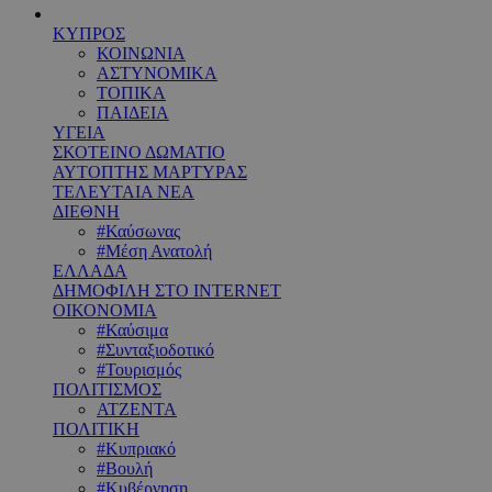
ΚΥΠΡΟΣ
ΚΟΙΝΩΝΙΑ
ΑΣΤΥΝΟΜΙΚΑ
ΤΟΠΙΚΑ
ΠΑΙΔΕΙΑ
ΥΓΕΙΑ
ΣΚΟΤΕΙΝΟ ΔΩΜΑΤΙΟ
ΑΥΤΟΠΤΗΣ ΜΑΡΤΥΡΑΣ
ΤΕΛΕΥΤΑΙΑ ΝΕΑ
ΔΙΕΘΝΗ
#Καύσωνας
#Μέση Ανατολή
ΕΛΛΑΔΑ
ΔΗΜΟΦΙΛΗ ΣΤΟ INTERNET
ΟΙΚΟΝΟΜΙΑ
#Καύσιμα
#Συνταξιοδοτικό
#Τουρισμός
ΠΟΛΙΤΙΣΜΟΣ
ΑΤΖΕΝΤΑ
ΠΟΛΙΤΙΚΗ
#Κυπριακό
#Βουλή
#Κυβέρνηση