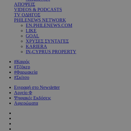
ΑΠΟΨΕΙΣ
VIDEOS & PODCASTS
TV ΟΔΗΓΟΣ
PHILENEWS NETWORK
EN.PHILENEWS.COM
LIKE
GOAL
ΧΡΥΣΕΣ ΣΥΝΤΑΓΕΣ
KARIERA
IN-CYPRUS PROPERTY
#Καιρός
#Τζόκερ
#Φαρμακεία
#Σκίτσο
Εγγραφή στο Newsletter
Αρχείο Φ
Ψηφιακές Εκδόσεις
Αφιερώματα