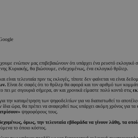
 Google
χουμε ενώπιον μας επιβεβαιώνουν ότι υπάρχει ένα ρευστό εκλογικό σκ
μενης Κυριακής, θα βιώσουμε, ενδεχομένως, ένα εκλογικό θρίλερ.
ναι τελευταία πριν τις εκλογές, τίποτε δεν φαίνεται να είναι δεδο
ων.
Είναι δε σαφές ότι το θρίλερ θα αφορά και τον αριθμό των κομμά
το πει με σιγουριά σήμερα, αν και χρονικά είμαστε πολύ κοντά στις
εκ
ια την καταμέτρηση των ψηφοδελτίων για να διαπιστωθεί το αποτέλ
ην ίδια ώρα, θα πρέπει να αναφερθεί πως υπάρχει ακόμη χρόνος για τ
ατρίσουν»
ψηφοφόρους τους.
εχομένως, όμως, την τελευταία εβδομάδα να γίνουν λάθη, τα οπο
ούμενα το όποιο κόστος.