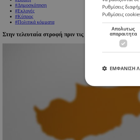
#Δημοσκόπηση
Ρυθμίσεις διαφή
#Εκλογές
Ρυθμίσεις cookie
#Κύπρος
#Πολιτικά κόμματα
Απολυτως
απαραιτητα
Στην τελευταία στροφή πριν τις εκλογές
ΕΜΦΑΝΙΣΗ 