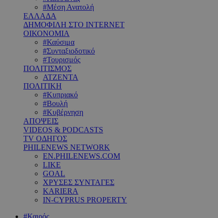
#Μέση Ανατολή
ΕΛΛΑΔΑ
ΔΗΜΟΦΙΛΗ ΣΤΟ INTERNET
ΟΙΚΟΝΟΜΙΑ
#Καύσιμα
#Συνταξιοδοτικό
#Τουρισμός
ΠΟΛΙΤΙΣΜΟΣ
ΑΤΖΕΝΤΑ
ΠΟΛΙΤΙΚΗ
#Κυπριακό
#Βουλή
#Κυβέρνηση
ΑΠΟΨΕΙΣ
VIDEOS & PODCASTS
TV ΟΔΗΓΟΣ
PHILENEWS NETWORK
EN.PHILENEWS.COM
LIKE
GOAL
ΧΡΥΣΕΣ ΣΥΝΤΑΓΕΣ
KARIERA
IN-CYPRUS PROPERTY
#Καιρός