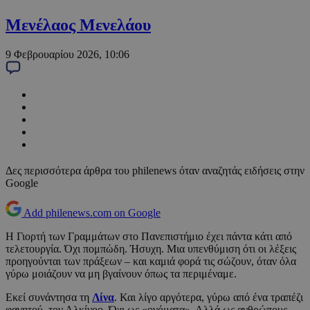
Μενέλαος Μενελάου
9 Φεβρουαρίου 2026, 10:06
Δες περισσότερα άρθρα του philenews όταν αναζητάς ειδήσεις στην
Google
Add philenews.com on Google
Η Γιορτή των Γραμμάτων στο Πανεπιστήμιο έχει πάντα κάτι από
τελετουργία. Όχι πομπώδη. Ήσυχη. Μια υπενθύμιση ότι οι λέξεις
προηγούνται των πράξεων – και καμιά φορά τις σώζουν, όταν όλα
γύρω μοιάζουν να μη βγαίνουν όπως τα περιμέναμε.
Εκεί συνάντησα τη
Λίνα
. Και λίγο αργότερα, γύρω από ένα τραπέζι
φαγητού, τον Αλκίνοο. Όχι ως «ονόματα». Αλλά ως ανθρώπους