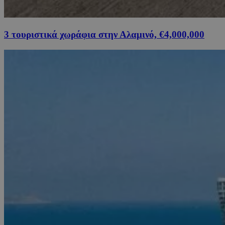
3 τουριστικά χωράφια στην Αλαμινό, €4,000,000