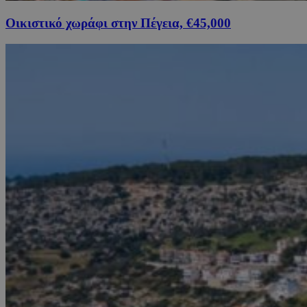
Οικιστικό χωράφι στην Πέγεια, €45,000