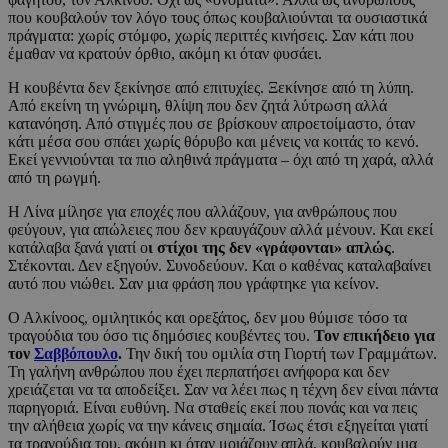
που κουβαλούν τον λόγο τους όπως κουβαλιούνται τα ουσιαστικά
πράγματα: χωρίς στόμφο, χωρίς περιττές κινήσεις. Σαν κάτι που
έμαθαν να κρατούν όρθιο, ακόμη κι όταν φυσάει.
Η κουβέντα δεν ξεκίνησε από επιτυχίες. Ξεκίνησε από τη λύπη.
Από εκείνη τη γνώριμη, θλίψη που δεν ζητά λύτρωση αλλά
κατανόηση. Από στιγμές που σε βρίσκουν απροετοίμαστο, όταν
κάτι μέσα σου σπάει χωρίς θόρυβο και μένεις να κοιτάς το κενό.
Εκεί γεννιούνται τα πιο αληθινά πράγματα – όχι από τη χαρά, αλλά
από τη ρωγμή.
Η Λίνα μίλησε για εποχές που αλλάζουν, για ανθρώπους που
φεύγουν, για απώλειες που δεν κραυγάζουν αλλά μένουν. Και εκεί
κατάλαβα ξανά γιατί ο
ι στίχοι της δεν «γράφονται» απλώς
.
Στέκονται. Δεν εξηγούν. Συνοδεύουν. Και ο καθένας καταλαβαίνει
αυτό που νιώθει. Σαν μια φράση που γράφτηκε για κείνον.
Ο Αλκίνοος, ομιλητικός και ορεξάτος, δεν μου θύμισε τόσο τα
τραγούδια του όσο τις δημόσιες κουβέντες του.
Τον επικήδειο για
τον
Σαββόπουλο
.
Την δική του ομιλία στη Γιορτή των Γραμμάτων.
Τη γαλήνη ανθρώπου που έχει περπατήσει ανήφορα και δεν
χρειάζεται να τα αποδείξει. Σαν να λέει πως η τέχνη δεν είναι πάντα
παρηγοριά. Είναι ευθύνη. Να σταθείς εκεί που πονάς και να πεις
την αλήθεια χωρίς να την κάνεις σημαία. Ίσως έτσι εξηγείται γιατί
τα τραγούδια του, ακόμη κι όταν μοιάζουν απλά, κουβαλούν μια