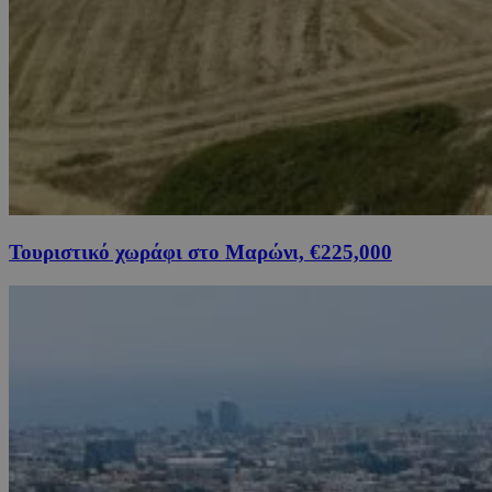
Τουριστικό χωράφι στο Μαρώνι, €225,000