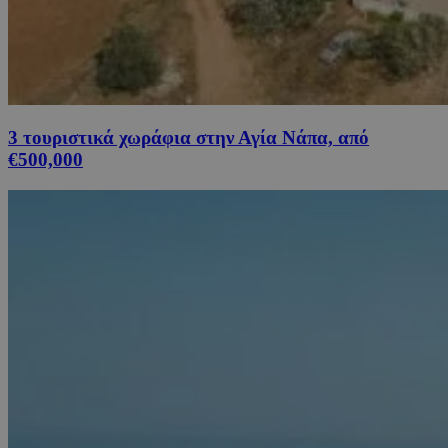
3 τουριστικά χωράφια στην Αγία Νάπα, από
€500,000