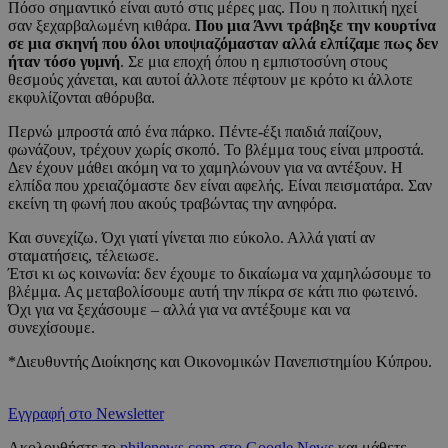
Πόσο σημαντικό είναι αυτό στις μέρες μας. Που η πολιτική ηχεί
σαν ξεχαρβαλωμένη κιθάρα.
Που μια Άννι τράβηξε την κουρτίνα
σε μια σκηνή που όλοι υποψιαζόμασταν αλλά ελπίζαμε πως δεν
ήταν τόσο γυμνή
. Σε μια εποχή όπου η εμπιστοσύνη στους
θεσμούς χάνεται, και αυτοί άλλοτε πέφτουν με κρότο κι άλλοτε
εκφυλίζονται αθόρυβα.
Περνώ μπροστά από ένα πάρκο. Πέντε-έξι παιδιά παίζουν,
φωνάζουν, τρέχουν χωρίς σκοπό. Το βλέμμα τους είναι μπροστά.
Δεν έχουν μάθει ακόμη να το χαμηλώνουν για να αντέξουν. Η
ελπίδα που χρειαζόμαστε δεν είναι αφελής. Είναι πεισματάρα. Σαν
εκείνη τη φωνή που ακούς τραβώντας την ανηφόρα.
Και συνεχίζω. Όχι γιατί γίνεται πιο εύκολο. Αλλά γιατί αν
σταματήσεις, τέλειωσε.
Έτσι κι ως κοινωνία: δεν έχουμε το δικαίωμα να χαμηλώσουμε το
βλέμμα. Ας μεταβολίσουμε αυτή την πίκρα σε κάτι πιο φωτεινό.
Όχι για να ξεχάσουμε – αλλά για να αντέξουμε και να
συνεχίσουμε.
*Διευθυντής Διοίκησης και Οικονομικών Πανεπιστημίου Κύπρου.
Εγγραφή στο Newsletter
Ακολουθήστε το
philenews.com στο Google News
και μάθετε