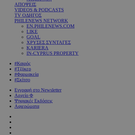
ΑΠΟΨΕΙΣ
VIDEOS & PODCASTS
TV ΟΔΗΓΟΣ
PHILENEWS NETWORK
EN.PHILENEWS.COM
LIKE
GOAL
ΧΡΥΣΕΣ ΣΥΝΤΑΓΕΣ
KARIERA
IN-CYPRUS PROPERTY
#Καιρός
#Τζόκερ
#Φαρμακεία
#Σκίτσο
Εγγραφή στο Newsletter
Αρχείο Φ
Ψηφιακές Εκδόσεις
Αφιερώματα