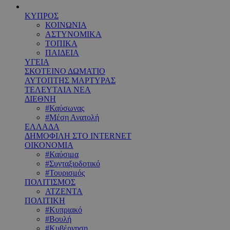
ΚΥΠΡΟΣ
ΚΟΙΝΩΝΙΑ
ΑΣΤΥΝΟΜΙΚΑ
ΤΟΠΙΚΑ
ΠΑΙΔΕΙΑ
ΥΓΕΙΑ
ΣΚΟΤΕΙΝΟ ΔΩΜΑΤΙΟ
ΑΥΤΟΠΤΗΣ ΜΑΡΤΥΡΑΣ
ΤΕΛΕΥΤΑΙΑ ΝΕΑ
ΔΙΕΘΝΗ
#Καύσωνας
#Μέση Ανατολή
ΕΛΛΑΔΑ
ΔΗΜΟΦΙΛΗ ΣΤΟ INTERNET
ΟΙΚΟΝΟΜΙΑ
#Καύσιμα
#Συνταξιοδοτικό
#Τουρισμός
ΠΟΛΙΤΙΣΜΟΣ
ΑΤΖΕΝΤΑ
ΠΟΛΙΤΙΚΗ
#Κυπριακό
#Βουλή
#Κυβέρνηση