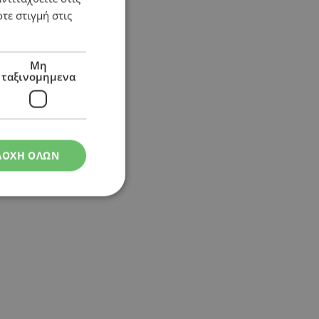
τε στιγμή στις
Μη
ταξινομημενα
ΔΟΧΗ ΟΛΩΝ