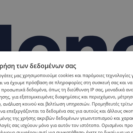
ρήση των δεδομένων σας
εργάτες μας χρησιμοποιούμε cookies και παρόμοιες τεχνολογίες 
ι να έχουμε πρόσβαση σε πληροφορίες στη συσκευή σας και να
 προσωπικά δεδομένα, όπως τη διεύθυνση IP σας, μοναδικά αν
σης, για εξατομικευμένες διαφημίσεις και περιεχόμενο, μέτρη
υ, ανάλυση κοινού και βελτίωση υπηρεσιών.
Προμηθευτές τρίτων
 να επεξεργάζονται τα δεδομένα σας για αυτούς και άλλους σκο
ένης της χρήσης ακριβών δεδομένων γεωεντοπισμού και χαρα
λογές σας ισχύουν μόνο για αυτόν τον ιστότοπο. Ορισμένοι πρ
 έννομο συμφέρον αντί για συγκατάθεση· έχετε το δικαίωμα να α