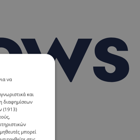
για να
αγνωριστικά και
ση διαφημίσεων
 (1913)
πούς,
κτηριστικών
ομηθευτές μπορεί
ντιταχθείτε στις