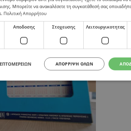
μισης
. Μπορείτε να ανακαλέσετε τη συγκατάθεσή σας οποιαδήπο
ευρώ – Ανεβαίνει το ποσό της επόμενης κλήρωσης
s
.
Πολιτική Απορρήτου
Αποδοσης
Στοχευσης
Λειτουργικοτητας
ΛΕΠΤΟΜΕΡΕΙΩΝ
ΑΠΌΡΡΙΨΗ ΌΛΩΝ
ΑΠΟ