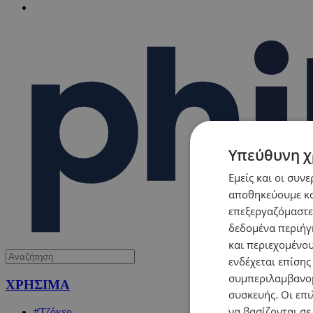
Υπεύθυνη χ
Εμείς και οι συν
αποθηκεύουμε κα
επεξεργαζόμαστε
δεδομένα περιήγη
και περιεχομένο
ενδέχεται επίσης
συμπεριλαμβανομ
ΧΡΗΣΙΜΑ
συσκευής. Οι επι
να βασίζονται σε
#Τζόκερ