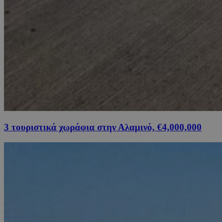
3 τουριστικά χωράφια στην Αλαμινό, €4,000,000