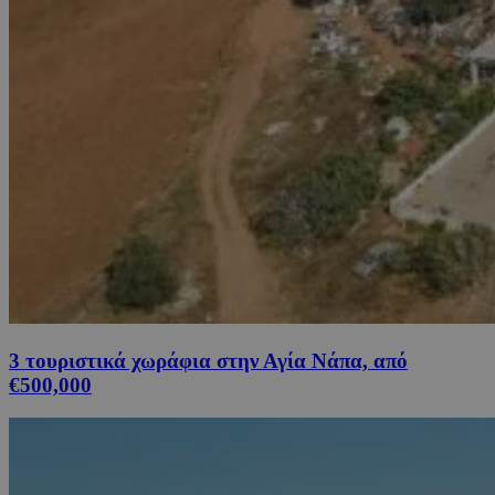
3 τουριστικά χωράφια στην Αγία Νάπα, από
€500,000