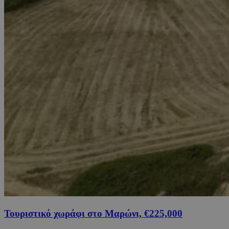
Τουριστικό χωράφι στο Μαρώνι, €225,000