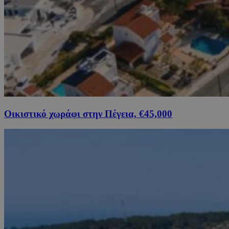
Οικιστικό χωράφι στην Πέγεια, €45,000