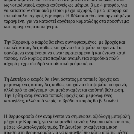
ως νοτιοδυτικοί, αρχικά ασθενείς ως μέτριοι, 3 με 4 μποφόρ, για
να καταστούν σταδιακά μέτριοι μέχρι ισχυροί, 4 με 5 μποφόρ και
τοπικά πολύ ισχυροί, 6 μποφόρ. Η θάλασσα θα είναι αρχικά μέχρι
ταραγμένη, για να καταστεί αργότερα κυματώδης στα προσήνεμα
και ταραγμένη στα υπήνεμα.
Την Κυριακή, ο καιρός θα είναι συννεφιασμένος, με βροχές και
τοπικές καταιγίδες καθώς και χιόνια στα ψηλότερα ορεινά. Τα
φαινόμενα αναμένεται να είναι παρατεταμένα ή και έντονα κατά
τόπους, ενώ κυρίως στα παράλια αναμένεται παροδικά πολύ
ισχυρό μέχρι σφοδρό νοτιοδυτικό ρεύμα αέρα.
Τη Δευτέρα ο καιρός θα είναι άστατος με τοπικές βροχές και
μεμονωμένες καταιγίδες καθώς και χιόνια στα ψηλότερα ορεινά,
αλλά από το απόγευμα και μετά αναμένεται αισθητή βελτίωση.
Την Τρίτη αναμένονται τοπικές βροχές και μεμονωμένες
καταιγίδες, αλλά από νωρίς το βράδυ ο καιρός θα βελτιωθεί.
Η θερμοκρασία δεν αναμένεται να σημειώσει αξιόλογη μεταβολή
μέχρι την Κυριακή, για να κυμανθεί κοντά ή λίγο πιο κάτω από τις
μέσες κλιματολογικές τιμές. Τη Δευτέρα, αναμένεται μικρή
πτώση στη θερμοκρασία για να κυμανθεί πιο κάτω από τις μέσες