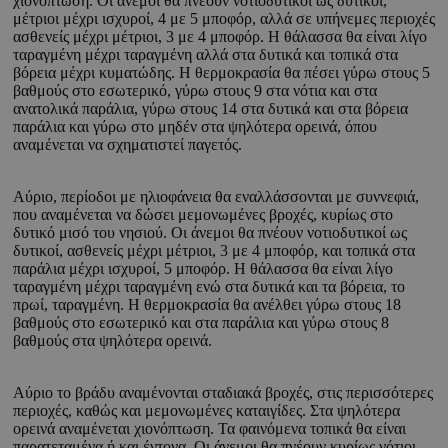
χιονόπτωση. Οι άνεμοι θα πνέουν νοτιοδυτικοί ως δυτικοί,
μέτριοι μέχρι ισχυροί, 4 με 5 μποφόρ, αλλά σε υπήνεμες περιοχές
ασθενείς μέχρι μέτριοι, 3 με 4 μποφόρ. Η θάλασσα θα είναι λίγο
ταραγμένη μέχρι ταραγμένη αλλά στα δυτικά και τοπικά στα
βόρεια μέχρι κυματώδης. Η θερμοκρασία θα πέσει γύρω στους 5
βαθμούς στο εσωτερικό, γύρω στους 9 στα νότια και στα
ανατολικά παράλια, γύρω στους 14 στα δυτικά και στα βόρεια
παράλια και γύρω στο μηδέν στα ψηλότερα ορεινά, όπου
αναμένεται να σχηματιστεί παγετός.
Αύριο, περίοδοι με ηλιοφάνεια θα εναλλάσσονται με συννεφιά,
που αναμένεται να δώσει μεμονωμένες βροχές, κυρίως στο
δυτικό μισό του νησιού. Οι άνεμοι θα πνέουν νοτιοδυτικοί ως
δυτικοί, ασθενείς μέχρι μέτριοι, 3 με 4 μποφόρ, και τοπικά στα
παράλια μέχρι ισχυροί, 5 μποφόρ. Η θάλασσα θα είναι λίγο
ταραγμένη μέχρι ταραγμένη ενώ στα δυτικά και τα βόρεια, το
πρωί, ταραγμένη. Η θερμοκρασία θα ανέλθει γύρω στους 18
βαθμούς στο εσωτερικό και στα παράλια και γύρω στους 8
βαθμούς στα ψηλότερα ορεινά.
Αύριο το βράδυ αναμένονται σταδιακά βροχές, στις περισσότερες
περιοχές, καθώς και μεμονωμένες καταιγίδες. Στα ψηλότερα
ορεινά αναμένεται χιονόπτωση. Τα φαινόμενα τοπικά θα είναι
παρατεταμένα ή και έντονα. Οι άνεμοι θα πνέουν κυρίως νότιοι