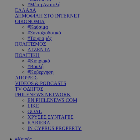
#Μέση Ανατολή
ΕΛΛΑΔΑ
ΔΗΜΟΦΙΛΗ ΣΤΟ INTERNET
ΟΙΚΟΝΟΜΙΑ
#Καύσιμα
#Συνταξιοδοτικό
#Τουρισμός
ΠΟΛΙΤΙΣΜΟΣ
ΑΤΖΕΝΤΑ
ΠΟΛΙΤΙΚΗ
#Κυπριακό
#Βουλή
#Κυβέρνηση
ΑΠΟΨΕΙΣ
VIDEOS & PODCASTS
TV ΟΔΗΓΟΣ
PHILENEWS NETWORK
EN.PHILENEWS.COM
LIKE
GOAL
ΧΡΥΣΕΣ ΣΥΝΤΑΓΕΣ
KARIERA
IN-CYPRUS PROPERTY
#Καιρός