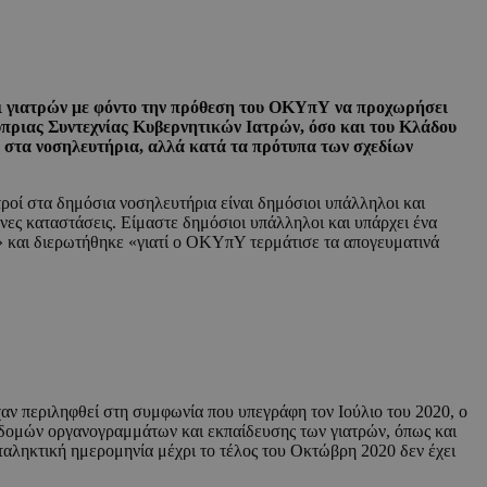
αι γιατρών με φόντο την πρόθεση του ΟΚΥπΥ να προχωρήσει
πριας Συντεχνίας Κυβερνητικών Ιατρών, όσο και του Κλάδου
α στα νοσηλευτήρια, αλλά κατά τα πρότυπα των σχεδίων
ροί στα δημόσια νοσηλευτήρια είναι δημόσιοι υπάλληλοι και
νες καταστάσεις. Είμαστε δημόσιοι υπάλληλοι και υπάρχει ένα
» και διερωτήθηκε «γιατί ο ΟΚΥπΥ τερμάτισε τα απογευματινά
αν περιληφθεί στη συμφωνία που υπεγράφη τον Ιούλιο του 2020, ο
ων δομών οργανογραμμάτων και εκπαίδευσης των γιατρών, όπως και
ταληκτική ημερομηνία μέχρι το τέλος του Οκτώβρη 2020 δεν έχει