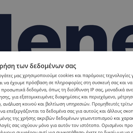
ρήση των δεδομένων σας
εργάτες μας χρησιμοποιούμε cookies και παρόμοιες τεχνολογίες 
ι να έχουμε πρόσβαση σε πληροφορίες στη συσκευή σας και να
 προσωπικά δεδομένα, όπως τη διεύθυνση IP σας, μοναδικά αν
σης, για εξατομικευμένες διαφημίσεις και περιεχόμενο, μέτρη
υ, ανάλυση κοινού και βελτίωση υπηρεσιών.
Προμηθευτές τρίτων
 να επεξεργάζονται τα δεδομένα σας για αυτούς και άλλους σκο
ένης της χρήσης ακριβών δεδομένων γεωεντοπισμού και χαρα
λογές σας ισχύουν μόνο για αυτόν τον ιστότοπο. Ορισμένοι πρ
 έννομο συμφέρον αντί για συγκατάθεση· έχετε το δικαίωμα να α