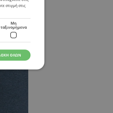
τε στιγμή στις
Μη
ταξινομημενα
ΔΟΧΗ ΟΛΩΝ