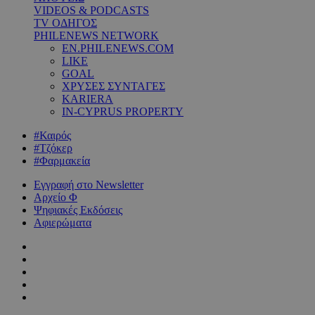
VIDEOS & PODCASTS
TV ΟΔΗΓΟΣ
PHILENEWS NETWORK
EN.PHILENEWS.COM
LIKE
GOAL
ΧΡΥΣΕΣ ΣΥΝΤΑΓΕΣ
KARIERA
IN-CYPRUS PROPERTY
#Καιρός
#Τζόκερ
#Φαρμακεία
Εγγραφή στο Newsletter
Αρχείο Φ
Ψηφιακές Εκδόσεις
Αφιερώματα