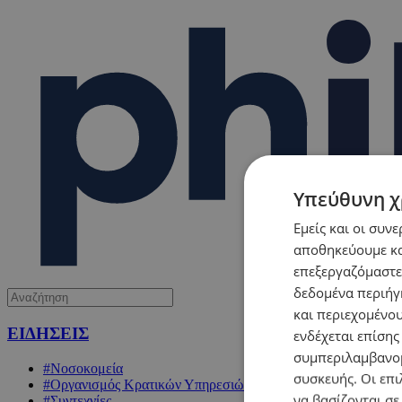
Υπεύθυνη χ
Εμείς και οι συν
αποθηκεύουμε κα
επεξεργαζόμαστε
δεδομένα περιήγη
και περιεχομένο
ΕΙΔΗΣΕΙΣ
ενδέχεται επίσης
συμπεριλαμβανομ
#Νοσοκομεία
συσκευής. Οι επι
#Οργανισμός Κρατικών Υπηρεσιών Υγείας (ΟΚΥπΥ)
να βασίζονται σε
#Συντεχνίες