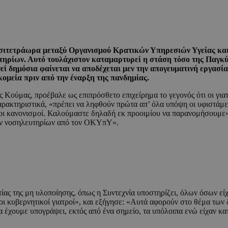
ικοσιτετράωρα μεταξύ Οργανισμού Κρατικών Υπηρεσιών Υγείας κ
τηρίων. Αυτό τουλάχιστον καταμαρτυρεί η στάση τόσο της Παγκύ
εί δημόσια φαίνεται να αποδέχεται μεν την απογευματινή εργασί
ομεία πριν από την έναρξη της πανδημίας.
Κούμας, προέβαλε ως επιπρόσθετο επιχείρημα το γεγονός ότι οι γιατ
αρακτηριστικά, «πρέπει να ληφθούν πρώτα απ’ όλα υπόψη οι υφιστάμε
ι οι κανονισμοί. Καλούμαστε δηλαδή εκ προοιμίου να παρανομήσουμε
σιων νοσηλευτηρίων από τον ΟΚΥπΥ».
ας της μη υλοποίησης, όπως η Συντεχνία υποστηρίζει, όλων όσων είχ
ν οι κυβερνητικοί γιατροί», και εξήγησε: «Αυτά αφορούν στο θέμα τ
 έχουμε υπογράψει, εκτός από ένα σημείο, τα υπόλοιπα ενώ είχαν κα