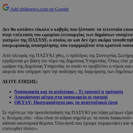
Add philenews.com on Google
Δεν θα κοπάσει εύκολα ο καβγάς που ξέσπασε τα τελευταία ε
στην επέκταση του ωραρίου λειτουργίας των δημόσιων νοσηλευ
γιατρών της ΠΑΣΥΔΥ, ο οποίος αν και δεν έχει ακόμα τοποθετηθ
υπερωριακής απασχόλησης που εφαρμοζόταν στα κρατινά νοσοκ
Από πλευράς της ΠΑΣΥΚΙ χθες, ο πρόεδρος της Συντεχνίας Σωτήρης 
εργάζονται με βάση τον νόμο της Δημόσιας Υπηρεσίας. Όπως είπε χ
ωράριο της Δημόσιας Υπηρεσίας το οποίο το προβλέπει ο νόμος κα
ιατρεία που υπήρχαν πριν την ανάληψη της διαχείρισης των δημό
ΔΕΙΤΕ ΕΠΙΣΗΣ:
Νοσοκομεία και το απόγευμα – Τι προνοεί η πρόταση
Αποφάσισαν μέτρα στα νοσοκομεία οι γιατροί
ΟΚΥπΥ: Προτεραιότητα μας τα αναπτυξιακά έργα
Σε σχέση με την προειδοποίηση της ΠΑΣΥΚΙ για λήψη μέτρων εξαιτί
κ. Κούμας είπε: «δύο είναι τα καίρια σημεία με τα οποία διαφωνού
κάποια οικονομικά θέματα. Όλα αυτά που έχουμε συμφωνήσει και τα
επιτευχθεί τίποτε».