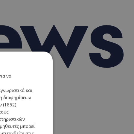
για να
αγνωριστικά και
ση διαφημίσεων
 (1852)
πούς,
κτηριστικών
ομηθευτές μπορεί
ντιταχθείτε στις