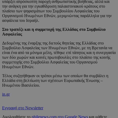
υπάρξει απρόσκοπτη παροχή ανθρωπιστικής βοήθειας, αλλά και
την ανάγκη για την εγκαθίδρυση παλαιστινιακού κράτους στο
πλαίσιο των ψηφισμάτων του Συμβουλίου Ασφαλείας του
Οργανισμού Ηνωμένων Εθνών, μεριμνώντας παράλληλα για την
ασφάλεια του Ισραήλ.
Στο τραπέζι και η συμμετοχή της Ελλάδας στο Συμβούλιο
Ασφαλείας
Δεδομένης της έναρξης της διετούς θητείας της Ελλάδας στο
Συμβούλιο Ασφαλείας των Ηνωμένων Εθνών, με τη Βρετανία να
είναι ένα από τα μόνιμα μέλη, τέθηκε επί τάπητος και η συνεργασία
των δύο χωρών και κοινές πρωτοβουλίες στο πλαίσιο της κοινής
συμμετοχής στο Συμβούλιο Ασφαλείας του Οργανισμού
Ηνωμένων Εθνών.
Τέλος συζητήθηκαν οι τρόποι μέσω των οποίων θα συμβάλει η
Ελλάδα στη βελτίωση των σχέσεων Ευρωπαϊκής Ένωσης –
Ηνωμένου Βασιλείου.
in.gr
Εγγραφή στο Newsletter
Ακολουθήστε το
philenews.com στο Google News
και μάθετε