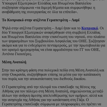
Υπουργοί Εξωτερικών Ελλάδας και Ηνωμένου Βασιλείου
συζήτησαν σύμφωνα «τα διμερή θέματα και συμφωνήθηκε η
αναβάθμιση της συνεργασίας σε όλα τα επίπεδα».
Το Κυπριακό στην ατζέντα Γεραπετρίτη – Λαμί
Ψηλά στην ατζέντα Γεραπετρίτη – Λαμί ήταν και το
Κυπριακό
. Οι
δύο Υπουργοί Εξωτερικών αναφέρθηκαν στη συμβολή Ελλάδας
και Ηνωμένου Βασιλείου στην επανένωση του νησιού, στο πλαίσιο
των ψηφισμάτων του Συμβουλίου Ασφαλείας του ΟΗΕ. Συζήτησαν
ακόμα και για το ενδεχόμενο πενταμερούς, με την πρωτοβουλία για
τον ορισμό ημερομηνίας να είναι αρμοδιότητα του ΓΓ του ΟΗΕ,
Αντόνιο Γκουτέρες.
Μέση Ανατολή
Στην πιο κρίσιμη φάση στα πολεμικά πεδία στη Μέση Ανατολή και
στην Ουκρανία, συζητήθηκαν επίσης τα μέσα για την κατάπαυση
του πυρός και την αποκατάσταση του διεθνούς δικαίου.
Ο Γεραπετρίτης από την πλευρά του επανέλαβε τις θέσεις της
Αθήνας για τον πόλεμο στη Μέση Ανατολή, σημειώνοντας μεταξύ
άλλων την ανάγκη άμεσης απελευθέρωσης των ομήρων, αλλά και
την ανησυχία της Αθήνας για την κατάσταση στη Γάζα. Ο
Γεραπετρίτης επανέλαβε σύμφωνα με πληροφορίες ότι πρέπει να