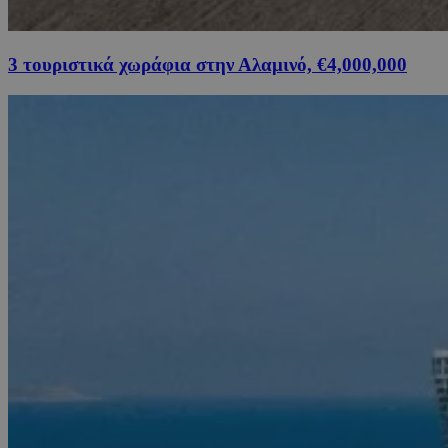
3 τουριστικά χωράφια στην Αλαμινό, €4,000,000