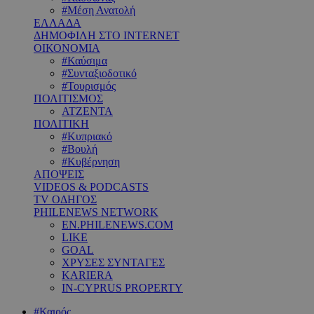
#Μέση Ανατολή
ΕΛΛΑΔΑ
ΔΗΜΟΦΙΛΗ ΣΤΟ INTERNET
ΟΙΚΟΝΟΜΙΑ
#Καύσιμα
#Συνταξιοδοτικό
#Τουρισμός
ΠΟΛΙΤΙΣΜΟΣ
ΑΤΖΕΝΤΑ
ΠΟΛΙΤΙΚΗ
#Κυπριακό
#Βουλή
#Κυβέρνηση
ΑΠΟΨΕΙΣ
VIDEOS & PODCASTS
TV ΟΔΗΓΟΣ
PHILENEWS NETWORK
EN.PHILENEWS.COM
LIKE
GOAL
ΧΡΥΣΕΣ ΣΥΝΤΑΓΕΣ
KARIERA
IN-CYPRUS PROPERTY
#Καιρός