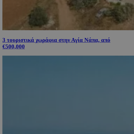
3 τουριστικά χωράφια στην Αγία Νάπα, από
€500,000