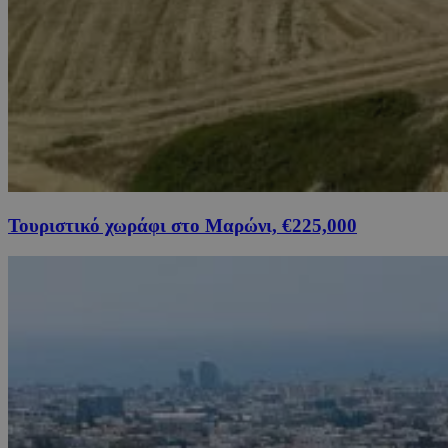
Τουριστικό χωράφι στο Μαρώνι, €225,000