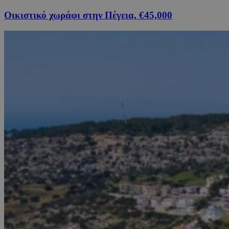
Οικιστικό χωράφι στην Πέγεια, €45,000