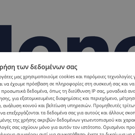
ρήση των δεδομένων σας
εργάτες μας χρησιμοποιούμε cookies και παρόμοιες τεχνολογίες 
ι να έχουμε πρόσβαση σε πληροφορίες στη συσκευή σας και να
 προσωπικά δεδομένα, όπως τη διεύθυνση IP σας, μοναδικά αν
σης, για εξατομικευμένες διαφημίσεις και περιεχόμενο, μέτρη
υ, ανάλυση κοινού και βελτίωση υπηρεσιών.
Προμηθευτές τρίτων
 να επεξεργάζονται τα δεδομένα σας για αυτούς και άλλους σκο
ένης της χρήσης ακριβών δεδομένων γεωεντοπισμού και χαρα
λογές σας ισχύουν μόνο για αυτόν τον ιστότοπο. Ορισμένοι πρ
 έννομο συμφέρον αντί για συγκατάθεση· έχετε το δικαίωμα να α