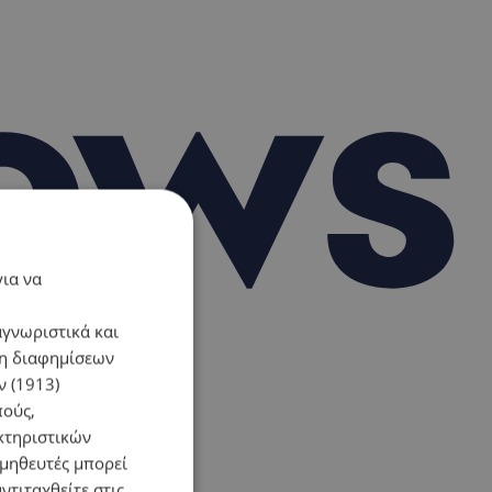
για να
αγνωριστικά και
ση διαφημίσεων
 (1913)
πούς,
κτηριστικών
ομηθευτές μπορεί
ντιταχθείτε στις