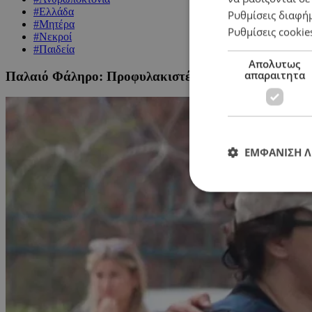
#Ελλάδα
Ρυθμίσεις διαφή
#Μητέρα
Ρυθμίσεις cookie
#Νεκροί
#Παιδεία
Απολυτως
απαραιτητα
Παλαιό Φάληρο: Προφυλακιστέα η 32χρονη μητέρα για
ΕΜΦΑΝΙΣΗ 