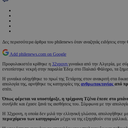
Δες περισσότερα άρθρα του philenews όταν αναζητάς ειδήσεις στην
Add philenews.com on Google
Προφυλακιστέα κρίθηκε η
32χρονη
γυναίκα από την Αλγερία, με σύ
εντοπίστηκε νεκρή στην παραλία Έδεμ στο Παλαιό Φάληρο, τα ξημε
Η γυναίκα οδηγήθηκε το πρωί της Τετάρτης στον ανακριτή στα δικ
απολογία της, αρνήθηκε τις κατηγορίες της
ανθρωποκτονίας
από π
σπίτι.
Όπως φέρεται να υποστήριξε, η τρίχρονη Τζένα έπεσε στο μπάνι
συνήλθε και έχασε ξανά τις αισθήσεις του. Σύμφωνα με την απολογί
Η 32χρονη, η οποία δεν μιλά την ελληνική γλώσσα, απολογήθηκε με
περιεχόμενο των κατηγοριών
μέχρι να της εξηγηθούν στα γαλλικά