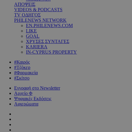
ΑΠΟΨΕΙΣ
VIDEOS & PODCASTS
TV ΟΔΗΓΟΣ
PHILENEWS NETWORK
EN.PHILENEWS.COM
LIKE
GOAL
ΧΡΥΣΕΣ ΣΥΝΤΑΓΕΣ
KARIERA
IN-CYPRUS PROPERTY
#Καιρός
#Τζόκερ
#Φαρμακεία
#Σκίτσο
Εγγραφή στο Newsletter
Αρχείο Φ
Ψηφιακές Εκδόσεις
Αφιερώματα