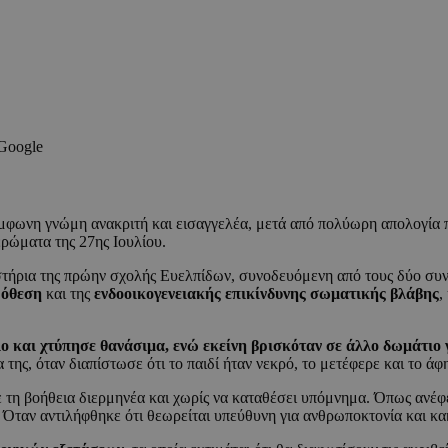
 Google
μφωνη γνώμη ανακριτή και εισαγγελέα, μετά από πολύωρη απολογία πο
ρώματα της 27ης Ιουλίου.
αστήρια της πρώην σχολής Ευελπίδων, συνοδευόμενη από τους δύο συ
ρόθεση
και της
ενδοοικογενειακής επικίνδυνης σωματικής βλάβης
,
ο και χτύπησε θανάσιμα, ενώ εκείνη βρισκόταν σε άλλο δωμάτιο γ
α της, όταν διαπίστωσε ότι το παιδί ήταν νεκρό, το μετέφερε και το 
 τη βοήθεια διερμηνέα και χωρίς να καταθέσει υπόμνημα. Όπως ανέφ
. Όταν αντιλήφθηκε ότι θεωρείται υπεύθυνη για ανθρωποκτονία και κ