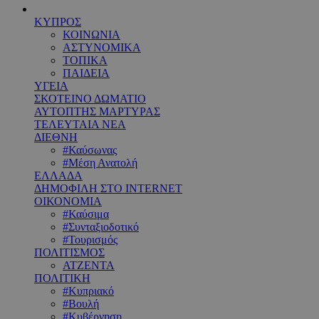
ΚΥΠΡΟΣ
ΚΟΙΝΩΝΙΑ
ΑΣΤΥΝΟΜΙΚΑ
ΤΟΠΙΚΑ
ΠΑΙΔΕΙΑ
ΥΓΕΙΑ
ΣΚΟΤΕΙΝΟ ΔΩΜΑΤΙΟ
ΑΥΤΟΠΤΗΣ ΜΑΡΤΥΡΑΣ
ΤΕΛΕΥΤΑΙΑ ΝΕΑ
ΔΙΕΘΝΗ
#Καύσωνας
#Μέση Ανατολή
ΕΛΛΑΔΑ
ΔΗΜΟΦΙΛΗ ΣΤΟ INTERNET
ΟΙΚΟΝΟΜΙΑ
#Καύσιμα
#Συνταξιοδοτικό
#Τουρισμός
ΠΟΛΙΤΙΣΜΟΣ
ΑΤΖΕΝΤΑ
ΠΟΛΙΤΙΚΗ
#Κυπριακό
#Βουλή
#Κυβέρνηση