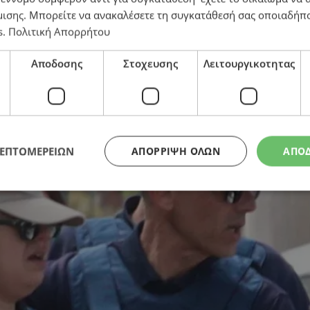
μισης
. Μπορείτε να ανακαλέσετε τη συγκατάθεσή σας οποιαδήπο
s
.
Πολιτική Απορρήτου
Αποδοσης
Στοχευσης
Λειτουργικοτητας
 τη δολοφονία της 3χρονης κόρης της – Αρνείται τις
ΛΕΠΤΟΜΕΡΕΙΩΝ
ΑΠΌΡΡΙΨΗ ΌΛΩΝ
ΑΠΟ