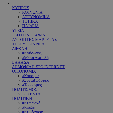
ΚΥΠΡΟΣ
ΚΟΙΝΩΝΙΑ
ΑΣΤΥΝΟΜΙΚΑ
ΤΟΠΙΚΑ
ΠΑΙΔΕΙΑ
ΥΓΕΙΑ
ΣΚΟΤΕΙΝΟ ΔΩΜΑΤΙΟ
ΑΥΤΟΠΤΗΣ ΜΑΡΤΥΡΑΣ
ΤΕΛΕΥΤΑΙΑ ΝΕΑ
ΔΙΕΘΝΗ
#Καύσωνας
#Μέση Ανατολή
ΕΛΛΑΔΑ
ΔΗΜΟΦΙΛΗ ΣΤΟ INTERNET
ΟΙΚΟΝΟΜΙΑ
#Καύσιμα
#Συνταξιοδοτικό
#Τουρισμός
ΠΟΛΙΤΙΣΜΟΣ
ΑΤΖΕΝΤΑ
ΠΟΛΙΤΙΚΗ
#Κυπριακό
#Βουλή
#Κυβέρνηση