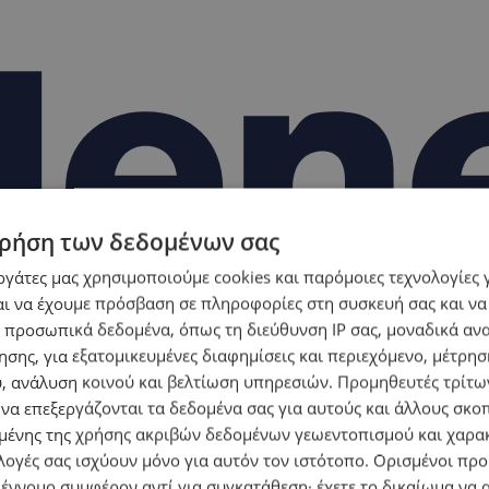
ρήση των δεδομένων σας
εργάτες μας χρησιμοποιούμε cookies και παρόμοιες τεχνολογίες 
ι να έχουμε πρόσβαση σε πληροφορίες στη συσκευή σας και να
 προσωπικά δεδομένα, όπως τη διεύθυνση IP σας, μοναδικά αν
σης, για εξατομικευμένες διαφημίσεις και περιεχόμενο, μέτρη
υ, ανάλυση κοινού και βελτίωση υπηρεσιών.
Προμηθευτές τρίτων
 να επεξεργάζονται τα δεδομένα σας για αυτούς και άλλους σκο
ένης της χρήσης ακριβών δεδομένων γεωεντοπισμού και χαρα
λογές σας ισχύουν μόνο για αυτόν τον ιστότοπο. Ορισμένοι πρ
 έννομο συμφέρον αντί για συγκατάθεση· έχετε το δικαίωμα να α