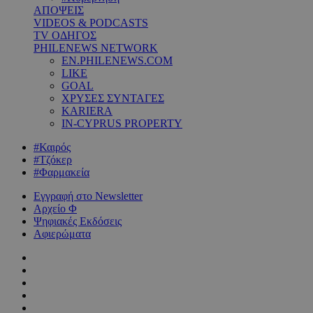
ΑΠΟΨΕΙΣ
VIDEOS & PODCASTS
TV ΟΔΗΓΟΣ
PHILENEWS NETWORK
EN.PHILENEWS.COM
LIKE
GOAL
ΧΡΥΣΕΣ ΣΥΝΤΑΓΕΣ
KARIERA
IN-CYPRUS PROPERTY
#Καιρός
#Τζόκερ
#Φαρμακεία
Εγγραφή στο Newsletter
Αρχείο Φ
Ψηφιακές Εκδόσεις
Αφιερώματα