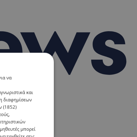
για να
αγνωριστικά και
ση διαφημίσεων
 (1852)
πούς,
κτηριστικών
ομηθευτές μπορεί
ντιταχθείτε στις