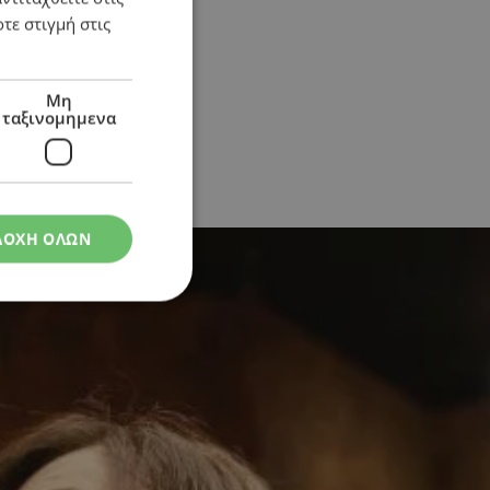
τε στιγμή στις
ο
Μη
ταξινομημενα
ΔΟΧΗ ΟΛΩΝ