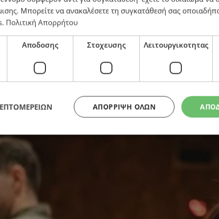
μισης
. Μπορείτε να ανακαλέσετε τη συγκατάθεσή σας οποιαδήπο
s
.
Πολιτική Απορρήτου
εξίου αφηγείται Ρωμανό Μελωδό στην Κύπρ
Αποδοσης
Στοχευσης
Λειτουργικοτητας
ΛΕΠΤΟΜΕΡΕΙΩΝ
ΑΠΌΡΡΙΨΗ ΌΛΩΝ
ΑΠΟ