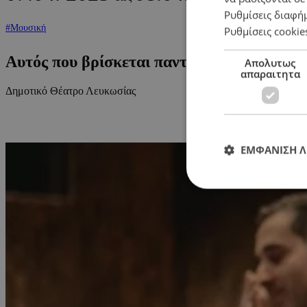
Ρυθμίσεις διαφή
#Μουσική
Ρυθμίσεις cookie
Αυτός που βρίσκεται παντού: Η Χάρις Αλ
Απολυτως
απαραιτητα
Δημοτικό Θέατρο Λευκωσίας
ΕΜΦΑΝΙΣΗ 