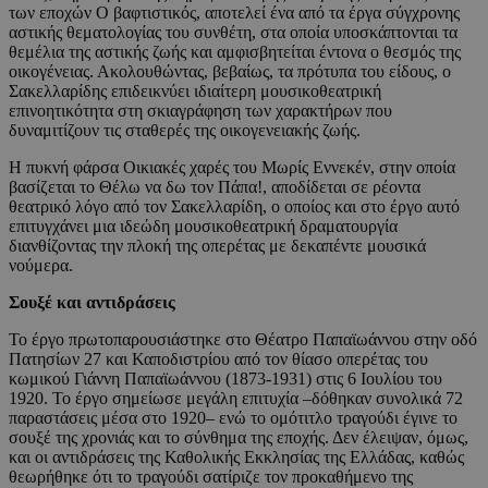
των εποχών Ο βαφτιστικός, αποτελεί ένα από τα έργα σύγχρονης
αστικής θεματολογίας του συνθέτη, στα οποία υποσκάπτονται τα
θεμέλια της αστικής ζωής και αμφισβητείται έντονα ο θεσμός της
οικογένειας. Ακολουθώντας, βεβαίως, τα πρότυπα του είδους, ο
Σακελλαρίδης επιδεικνύει ιδιαίτερη μουσικοθεατρική
επινοητικότητα στη σκιαγράφηση των χαρακτήρων που
δυναμιτίζουν τις σταθερές της οικογενειακής ζωής.
Η πυκνή φάρσα Οικιακές χαρές του Μωρίς Εννεκέν, στην οποία
βασίζεται το Θέλω να δω τον Πάπα!, αποδίδεται σε ρέοντα
θεατρικό λόγο από τον Σακελλαρίδη, ο οποίος και στο έργο αυτό
επιτυγχάνει μια ιδεώδη μουσικοθεατρική δραματουργία
διανθίζοντας την πλοκή της οπερέτας με δεκαπέντε μουσικά
νούμερα.
Σουξέ και αντιδράσεις
Το έργο πρωτοπαρουσιάστηκε στο Θέατρο Παπαϊωάννου στην οδό
Πατησίων 27 και Καποδιστρίου από τον θίασο οπερέτας του
κωμικού Γιάννη Παπαϊωάννου (1873-1931) στις 6 Ιουλίου του
1920. Το έργο σημείωσε μεγάλη επιτυχία –δόθηκαν συνολικά 72
παραστάσεις μέσα στο 1920– ενώ το ομότιτλο τραγούδι έγινε το
σουξέ της χρονιάς και το σύνθημα της εποχής. Δεν έλειψαν, όμως,
και οι αντιδράσεις της Καθολικής Εκκλησίας της Ελλάδας, καθώς
θεωρήθηκε ότι το τραγούδι σατίριζε τον προκαθήμενο της