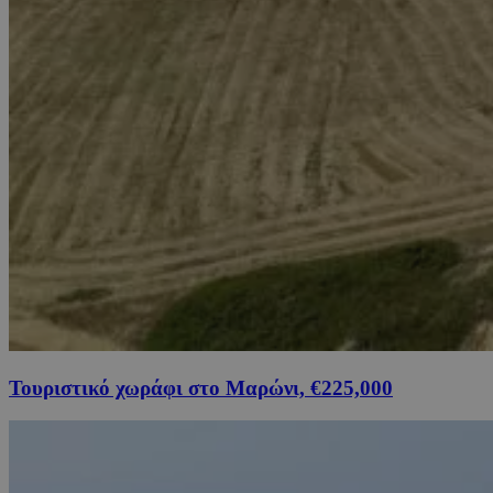
Τουριστικό χωράφι στο Μαρώνι, €225,000