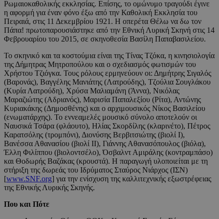
Ρωμαιοκαθολικής εκκλησίας. Επίσης, το ομώνυμο τραγούδι έγινε
η αφορμή για έναν φόνο έξω από την Καθολική Εκκλησία του
Πειραιά, στις 11 Δεκεμβρίου 1921. Η οπερέτα Θέλω να δω τον
Πάπα! πρωτοπαρουσιάστηκε από την Εθνική Λυρική Σκηνή στις 14
Φεβρουαρίου του 2015, σε σκηνοθεσία Βασίλη Παπαβασιλείου.
Το σκηνικό και τα κοστούμια είναι της Τίνας Τζόκα, η κινησιολογία
της Δήμητρας Μητροπούλου και ο σχεδιασμός φωτισμών του
Χρήστου Τζιόγκα. Τους ρόλους ερμηνεύουν οι: Δημήτρης Σιγαλός
(Βαρονάς), Βαγγέλης Μανιάτης (Λατρούδης), Τζούλια Σουγλάκου
(Κυρία Λατρούδη), Χρύσα Μαλιαμάνη (Άννα), Νικόλας
Μαραζιώτης (Αδριανός), Μαρισία Παπαλεξίου (Ρίτα), Αντώνης
Κυριακάκης (Δημοσθένης) και ο αρχιμουσικός Νίκος Βασιλείου
(ενωματάρχης). To εννεαμελές μουσικό σύνολο αποτελούν οι
Ναυσικά Τσάρα (φλάουτο), Ηλίας Σκορδίλης (κλαρινέτο), Πέτρος
Καρατσόλης (τρομπόνι), Διονύσης Βερβιτσιώτης (βιολί Ι),
Βανέσσα Αθανασίου (βιολί ΙΙ), Γιάννης Αθανασόπουλος (βιόλα),
Έλλη Φιλίππου (βιολοντσέλο), Όσβαλντ Αμιράλης (κοντραμπάσο)
και Θοδωρής Βαζάκας (κρουστά). Η παραγωγή υλοποιείται με τη
στήριξη της δωρεάς του Ιδρύματος Σταύρος Νιάρχος (ΙΣΝ)
[
www.SNF.org
] για την ενίσχυση της καλλιτεχνικής εξωστρέφειας
της Εθνικής Λυρικής Σκηνής.
Που και Πότε