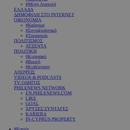
#Μέση Ανατολή
ΕΛΛΑΔΑ
ΔΗΜΟΦΙΛΗ ΣΤΟ INTERNET
ΟΙΚΟΝΟΜΙΑ
#Καύσιμα
#Συνταξιοδοτικό
#Τουρισμός
ΠΟΛΙΤΙΣΜΟΣ
ΑΤΖΕΝΤΑ
ΠΟΛΙΤΙΚΗ
#Κυπριακό
#Βουλή
#Κυβέρνηση
ΑΠΟΨΕΙΣ
VIDEOS & PODCASTS
TV ΟΔΗΓΟΣ
PHILENEWS NETWORK
EN.PHILENEWS.COM
LIKE
GOAL
ΧΡΥΣΕΣ ΣΥΝΤΑΓΕΣ
KARIERA
IN-CYPRUS PROPERTY
#Καιρός