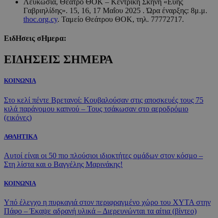
Λευκωσία, Θέατρο ΘΟΚ – Κεντρική Σκηνή «Εύης
Γαβριηλίδης». 15, 16, 17 Μαΐου 2025 . Ώρα έναρξης: 8μ.μ.
thoc.org.cy
. Ταμείο Θεάτρου ΘΟΚ, τηλ. 77772717.
ΕιδΗσεις σΗμερα:
ΕΙΔΗΣΕΙΣ ΣΗΜΕΡΑ
ΚΟΙΝΩΝΙΑ
Στο κελί πέντε Βρετανοί: Κουβαλούσαν στις αποσκευές τους 75
κιλά παράνομου καπνού – Τους τσάκωσαν στο αεροδρόμιο
(εικόνες)
ΑΘΛΗΤΙΚΑ
Αυτοί είναι οι 50 πιο πλούσιοι ιδιοκτήτες ομάδων στον κόσμο –
Στη λίστα και ο Βαγγέλης Μαρινάκης!
ΚΟΙΝΩΝΙΑ
Υπό έλεγχο η πυρκαγιά στον περιφραγμένο χώρο του ΧΥΤΑ στην
Πάφο – Έκαψε αδρανή υλικά – Διερευνώνται τα αίτια (βίντεο)