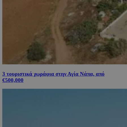
3 τουριστικά χωράφια στην Αγία Νάπα, από
€500,000