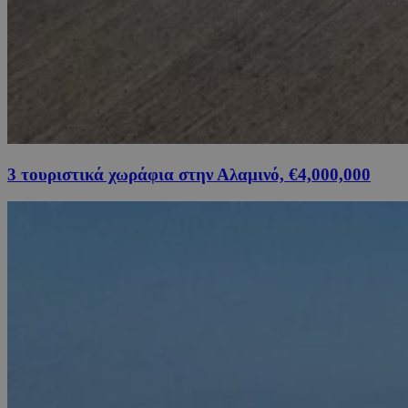
3 τουριστικά χωράφια στην Αλαμινό, €4,000,000