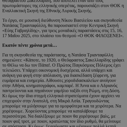
Θεόφραστου Σακελλαρίδη, που αποτελεί έναν από τους
πρωτομάστορες της ελληνικής οπερέτας, παρουσιάζει στον ΘΟΚ η
Εναλλακτική Σκηνή της Εθνικής Λυρικής Σκηνής.
Το έργο, σε μουσική διεύθυνση Νίκου Βασιλείου και σκηνοθεσία
Νατάσας Τριανταφύλλη, θα παρουσιαστεί στην Κεντρική Σκηνή
«Εύης Γαβριηλίδης», για τρεις μοναδικές παραστάσεις στις 15, 16,
17 Μαΐου 2025, στο πλαίσιο του θεσμού «Ο ΘΟΚ ΦΙΛΟΞΕΝΕΙ».
Εκατόν πέντε χρόνια μετά…
Για τη σκηνοθεσία της παράστασης, η Νατάσα Τριανταφύλλη
σημειώνει: «Κάποτε, το 1920, ο Θεόφραστος Σακελλαρίδης γράφει
το Θέλω να δω τον Πάπα!. O Πρώτος Παγκόσμιος Πόλεμος έχει
τελειώσει. Υπάρχει οικονομική δυσχέρεια, αλλά υπάρχει και
ανάγκη για φυγή στην απόλαυση, για διασκέδαση ξέφρενη, για
ευμάρεια και ευημερία. Αίθουσες χοροδιδασκαλείων ανοίγουν
στην Αθήνα, κινηματογράφοι, καμπαρέ. Η Άννα και ο Αδριανός
παντρεύονται και πηγαίνουν γαμήλιο ταξίδι στη Ρώμη, στη Δύση.
Κι όμως την ίδια στιγμή ελληνικά στρατεύματα έχουν αρχίσει να
επιχειρούν στην Ανατολή, στη Μικρά Ασία. Τραγουδώντας
μπορούμε να μιλήσουμε για τα ομορφότερα και τα χειρότερα. Να
χορέψουμε. Χορεύοντας μπορούμε να καταλάβουμε τα
περισσότερα. Να διαλέξουμε με ποιον θα χορέψουμε βαλς, με
ποιον φοξ τροτ, με ποιον, κρατώντας τον ίδιο ρυθμό, θα μείνουμε
σε απόσταση. Κι όμως, ξεχνιόμαστε και μένουμε πολλά λεπτά,