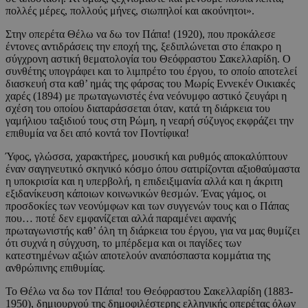
πολλές μέρες, πολλούς μήνες, σιωπηλοί και ακούνητοι».
Στην οπερέτα Θέλω να δω τον Πάπα! (1920), που προκάλεσε
έντονες αντιδράσεις την εποχή της, ξεδιπλώνεται στο έπακρο η
σύγχρονη αστική θεματολογία του Θεόφραστου Σακελλαρίδη. O
συνθέτης υπογράφει και το λιμπρέτο του έργου, το οποίο αποτελεί
διασκευή στα καθ’ ημάς της φάρσας του Μωρίς Εννεκέν Οικιακές
χαρές (1894) με πρωταγωνιστές ένα νεόνυμφο αστικό ζευγάρι η
σχέση του οποίου διαταράσσεται όταν, κατά τη διάρκεια του
γαμήλιου ταξιδιού τους στη Ρώμη, η νεαρή σύζυγος εκφράζει την
επιθυμία να δει από κοντά τον Ποντίφικα!
Ύφος, γλώσσα, χαρακτήρες, μουσική και ρυθμός αποκαλύπτουν
έναν σαγηνευτικό σκηνικό κόσμο όπου σατιρίζονται αξιοθαύμαστα
η υποκρισία και η υπερβολή, η επιδειξιμανία αλλά και η άκριτη
εξιδανίκευση κάποιων κοινωνικών θεσμών. Ένας γάμος, οι
προσδοκίες των νεονύμφων και των συγγενών τους και ο Πάπας
που… ποτέ δεν εμφανίζεται αλλά παραμένει αφανής
πρωταγωνιστής καθ’ όλη τη διάρκεια του έργου, για να μας θυμίζει
ότι συχνά η σύγχυση, το μπέρδεμα και οι παγίδες των
κατεστημένων αξιών αποτελούν αναπόσπαστα κομμάτια της
ανθρώπινης επιθυμίας.
Το Θέλω να δω τον Πάπα! του Θεόφραστου Σακελλαρίδη (1883-
1950), δημιουργού της δημοφιλέστερης ελληνικής οπερέτας όλων