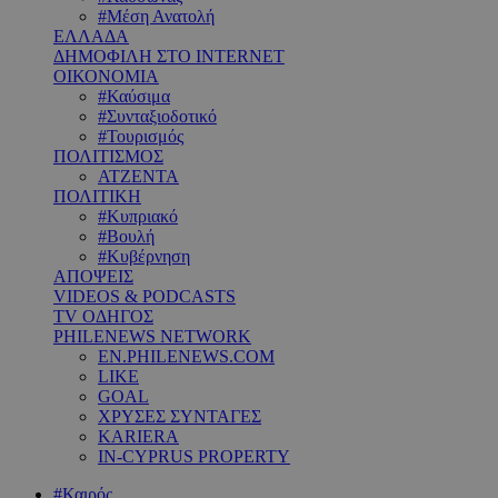
#Μέση Ανατολή
ΕΛΛΑΔΑ
ΔΗΜΟΦΙΛΗ ΣΤΟ INTERNET
ΟΙΚΟΝΟΜΙΑ
#Καύσιμα
#Συνταξιοδοτικό
#Τουρισμός
ΠΟΛΙΤΙΣΜΟΣ
ΑΤΖΕΝΤΑ
ΠΟΛΙΤΙΚΗ
#Κυπριακό
#Βουλή
#Κυβέρνηση
ΑΠΟΨΕΙΣ
VIDEOS & PODCASTS
TV ΟΔΗΓΟΣ
PHILENEWS NETWORK
EN.PHILENEWS.COM
LIKE
GOAL
ΧΡΥΣΕΣ ΣΥΝΤΑΓΕΣ
KARIERA
IN-CYPRUS PROPERTY
#Καιρός