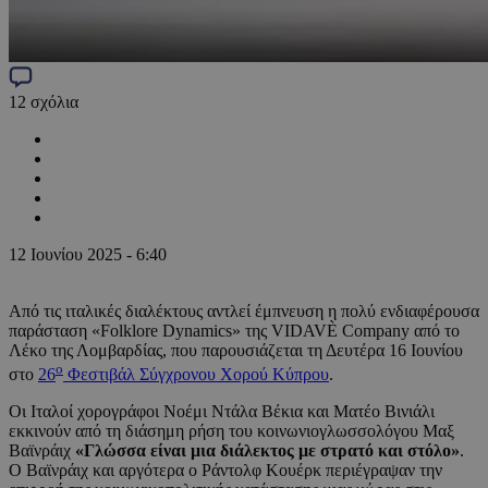
12
σχόλια
12 Ιουνίου 2025 - 6:40
Από τις ιταλικές διαλέκτους αντλεί έμπνευση η πολύ ενδιαφέρουσα
παράσταση «Folklore Dynamics» της VIDAVÈ Company από το
Λέκο της Λομβαρδίας, που παρουσιάζεται τη Δευτέρα 16 Ιουνίου
ο
στο
26
Φεστιβάλ Σύγχρονου Χορού Κύπρου
.
Οι Ιταλοί χορογράφοι Νοέμι Ντάλα Βέκια και Ματέο Βινιάλι
εκκινούν από τη διάσημη ρήση του κοινωνιογλωσσολόγου Μαξ
Βαϊνράιχ
«Γλώσσα είναι μια διάλεκτος με στρατό και στόλο»
.
Ο Βαϊνράιχ και αργότερα ο Ράντολφ Κουέρκ περιέγραψαν την