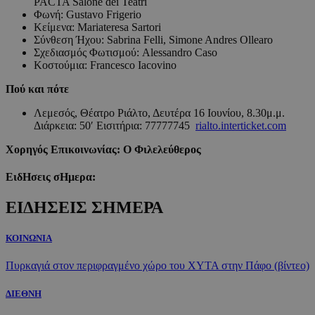
PACTA Salone dei Teatri
Φωνή: Gustavo Frigerio
Κείμενα: Mariateresa Sartori
Σύνθεση Ήχου: Sabrina Felli, Simone Andres Ollearo
Σχεδιασμός Φωτισμού: Alessandro Caso
Κοστούμια: Francesco Iacovino
Πού και πότε
Λεμεσός, Θέατρο Ριάλτο, Δευτέρα 16 Ιουνίου, 8.30μ.μ.
Διάρκεια: 50′ Εισιτήρια: 77777745
rialto.interticket.com
Χορηγός Επικοινωνίας: Ο Φιλελεύθερος
ΕιδΗσεις σΗμερα:
ΕΙΔΗΣΕΙΣ ΣΗΜΕΡΑ
ΚΟΙΝΩΝΙΑ
Πυρκαγιά στον περιφραγμένο χώρο του ΧΥΤΑ στην Πάφο (βίντεο)
ΔΙΕΘΝΗ