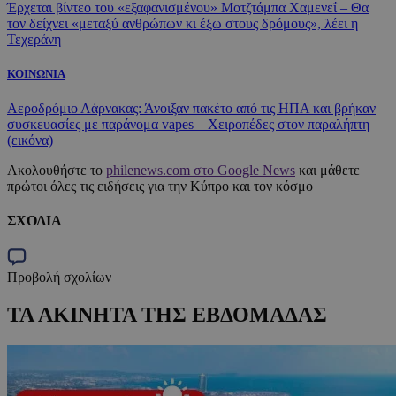
Έρχεται βίντεο του «εξαφανισμένου» Μοτζτάμπα Χαμενεΐ – Θα
τον δείχνει «μεταξύ ανθρώπων κι έξω στους δρόμους», λέει η
Τεχεράνη
ΚΟΙΝΩΝΙΑ
Αεροδρόμιο Λάρνακας: Άνοιξαν πακέτο από τις ΗΠΑ και βρήκαν
συσκευασίες με παράνομα vapes – Χειροπέδες στον παραλήπτη
(εικόνα)
Ακολουθήστε το
philenews.com στο Google News
και μάθετε
πρώτοι όλες τις ειδήσεις για την Κύπρο και τον κόσμο
ΣΧΟΛΙΑ
Προβολή σχολίων
ΤΑ ΑΚΙΝΗΤΑ ΤΗΣ ΕΒΔΟΜΑΔΑΣ