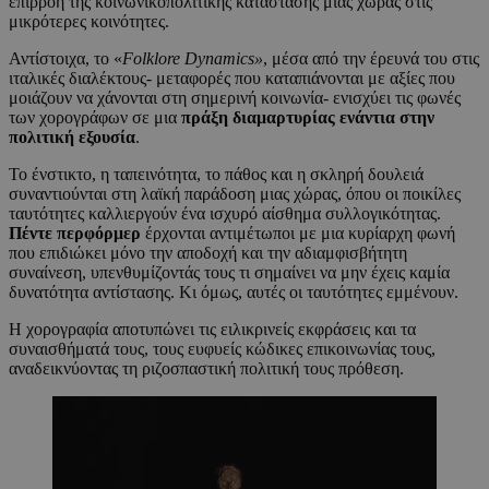
επιρροή της κοινωνικοπολιτικής κατάστασης μιας χώρας στις
μικρότερες κοινότητες.
Αντίστοιχα, το «
Folklore
Dynamics
»
, μέσα από την έρευνά του στις
ιταλικές διαλέκτους- μεταφορές που καταπιάνονται με αξίες που
μοιάζουν να χάνονται στη σημερινή κοινωνία- ενισχύει τις φωνές
των χορογράφων σε μια
πράξη διαμαρτυρίας ενάντια στην
πολιτική εξουσία
.
Το ένστικτο, η ταπεινότητα, το πάθος και η σκληρή δουλειά
συναντιούνται στη λαϊκή παράδοση μιας χώρας, όπου οι ποικίλες
ταυτότητες καλλιεργούν ένα ισχυρό αίσθημα συλλογικότητας.
Πέντε περφόρμερ
έρχονται αντιμέτωποι με μια κυρίαρχη φωνή
που επιδιώκει μόνο την αποδοχή και την αδιαμφισβήτητη
συναίνεση, υπενθυμίζοντάς τους τι σημαίνει να μην έχεις καμία
δυνατότητα αντίστασης. Κι όμως, αυτές οι ταυτότητες εμμένουν.
Η χορογραφία αποτυπώνει τις ειλικρινείς εκφράσεις και τα
συναισθήματά τους, τους ευφυείς κώδικες επικοινωνίας τους,
αναδεικνύοντας τη ριζοσπαστική πολιτική τους πρόθεση.