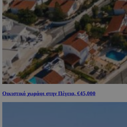
Οικιστικό χωράφι στην Πέγεια, €45,000