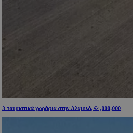
3 τουριστικά χωράφια στην Αλαμινό, €4,000,000