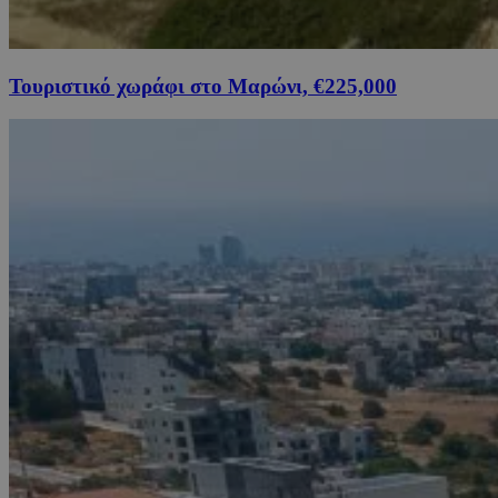
Τουριστικό χωράφι στο Μαρώνι, €225,000