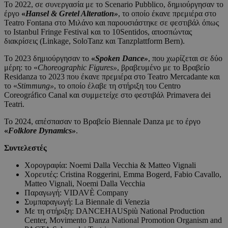
Το 2022, σε συνεργασία με το Scenario Pubblico, δημιούργησαν το
έργο
«
Hansel
&
Gretel
Alteration
»
, το οποίο έκανε πρεμιέρα στο
Teatro Fontana στο Μιλάνο και παρουσιάστηκε σε φεστιβάλ όπως
το Istanbul Fringe Festival και το 10Sentidos, αποσπώντας
διακρίσεις (Linkage, SoloTanz και Tanzplattform Bern).
Το 2023 δημιούργησαν το
«
Spoken
Dance
»
, που χωρίζεται σε δύο
μέρη: το «
Choreographic
Figures
»
, βραβευμένο με το Βραβείο
Residanza το 2023 που έκανε πρεμιέρα στο Teatro Mercadante και
το «
Stimmung
»
, το οποίο έλαβε τη στήριξη του Centro
Coreográfico Canal και συμμετείχε στο φεστιβάλ Primavera dei
Teatri.
Το 2024, απέσπασαν το Βραβείο Biennale Danza με το έργο
«
Folklore
Dynamics
»
.
Συντελεστές
Χορογραφία: Noemi Dalla Vecchia & Matteo Vignali
Χορευτές: Cristina Roggerini, Emma Bogerd, Fabio Cavallo,
Matteo Vignali, Noemi Dalla Vecchia
Παραγωγή: VIDAVÈ Company
Συμπαραγωγή: La Biennale di Venezia
Με τη στήριξη: DANCEHAUSpiù National Production
Center, Movimento Danza National Promotion Organism and