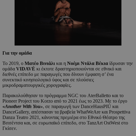
Για την ομάδα
Το 2019, ο
Ματέο Βινιάλι
και η
Νοέμι Ντάλα Βέκια
ίδρυσαν την
ομάδα
VIDAV
È
κι έκτοτε δραστηριοποιούνται σε εθνικό και
διεθνές επίπεδο με παραγωγές που δίνουν έμφαση σ’ ένα
συνεκτικό κινησιολογικό ύφος και σε πλούσιες
μικροδραματουργικές χορογραφίες.
Παρακολούθησαν το πρόγραμμα NGC του AterBalletto και το
Pioneer Project του Korzo από το 2021 έως το 2023. Με το έργο
«
Another
With
You
»
, σε παραγωγή των DanceHausPIÚ και
DanceGallery, απέσπασαν τα βραβεία WhatWeAre και Prospettiva
Danza Teatro 2021, κάνοντας πρεμιέρα στο Εθνικό Θέατρο της
Βιτσέντσα και, σε ευρωπαϊκό επίπεδο, στο TanzArt OstWest στο
Γκίσεν.