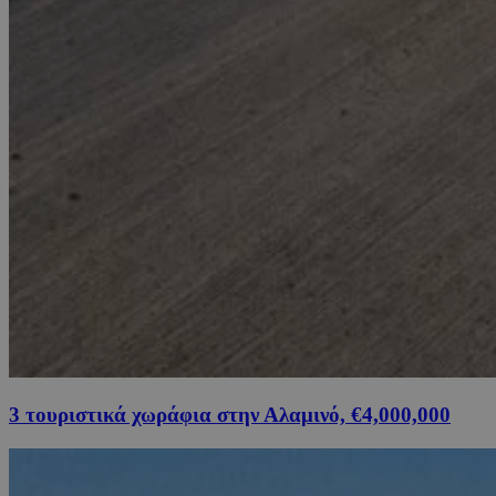
3 τουριστικά χωράφια στην Αλαμινό, €4,000,000