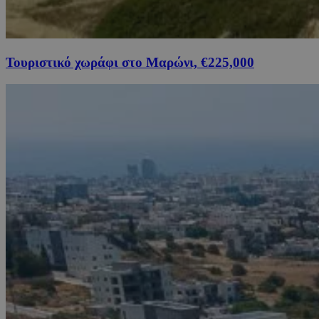
Τουριστικό χωράφι στο Μαρώνι, €225,000