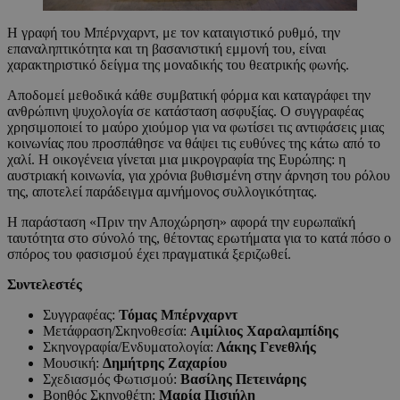
Η γραφή του Μπέρνχαρντ, με τον καταιγιστικό ρυθμό, την
επαναληπτικότητα και τη βασανιστική εμμονή του, είναι
χαρακτηριστικό δείγμα της μοναδικής του θεατρικής φωνής.
Αποδομεί μεθοδικά κάθε συμβατική φόρμα και καταγράφει την
ανθρώπινη ψυχολογία σε κατάσταση ασφυξίας. Ο συγγραφέας
χρησιμοποιεί το μαύρο χιούμορ για να φωτίσει τις αντιφάσεις μιας
κοινωνίας που προσπάθησε να θάψει τις ευθύνες της κάτω από το
χαλί. Η οικογένεια γίνεται μια μικρογραφία της Ευρώπης: η
αυστριακή κοινωνία, για χρόνια βυθισμένη στην άρνηση του ρόλου
της, αποτελεί παράδειγμα αμνήμονος συλλογικότητας.
Η παράσταση «Πριν την Αποχώρηση» αφορά την ευρωπαϊκή
ταυτότητα στο σύνολό της, θέτοντας ερωτήματα για το κατά πόσο ο
σπόρος του φασισμού έχει πραγματικά ξεριζωθεί.
Συντελεστές
Συγγραφέας:
Τόμας Μπέρνχαρντ
Μετάφραση/Σκηνοθεσία:
Αιμίλιος Χαραλαμπίδης
Σκηνογραφία/Ενδυματολογία:
Λάκης Γενεθλής
Μουσική:
Δημήτρης Ζαχαρίου
Σχεδιασμός Φωτισμού:
Βασίλης Πετεινάρης
Βοηθός Σκηνοθέτη:
Μαρία Πισιήλη