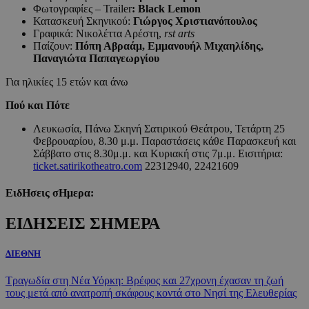
Φωτογραφίες – Trailer
: Black Lemon
Κατασκευή Σκηνικού:
Γιώργος Χριστιανόπουλος
Γραφικά: Νικολέττα Αρέστη,
rst arts
Παίζουν:
Πόπη Αβραάμ, Εμμανουήλ Μιχαηλίδης,
Παναγιώτα Παπαγεωργίου
Για ηλικίες 15 ετών και άνω
Πού και Πότε
Λευκωσία, Πάνω Σκηνή Σατιρικού Θεάτρου, Τετάρτη 25
Φεβρουαρίου, 8.30 μ.μ. Παραστάσεις κάθε Παρασκευή και
Σάββατο στις 8.30μ.μ. και Κυριακή στις 7μ.μ. Εισιτήρια:
ticket.satirikotheatro.com
22312940, 22421609
ΕιδΗσεις σΗμερα:
ΕΙΔΗΣΕΙΣ ΣΗΜΕΡΑ
ΔΙΕΘΝΗ
Τραγωδία στη Νέα Υόρκη: Βρέφος και 27χρονη έχασαν τη ζωή
τους μετά από ανατροπή σκάφους κοντά στο Νησί της Ελευθερίας