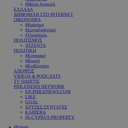
#Μέση Ανατολή
ΕΛΛΑΔΑ
ΔΗΜΟΦΙΛΗ ΣΤΟ INTERNET
ΟΙΚΟΝΟΜΙΑ
#Καύσιμα
#Συνταξιοδοτικό
#Τουρισμός
ΠΟΛΙΤΙΣΜΟΣ
ΑΤΖΕΝΤΑ
ΠΟΛΙΤΙΚΗ
#Κυπριακό
#Βουλή
#Κυβέρνηση
ΑΠΟΨΕΙΣ
VIDEOS & PODCASTS
TV ΟΔΗΓΟΣ
PHILENEWS NETWORK
EN.PHILENEWS.COM
LIKE
GOAL
ΧΡΥΣΕΣ ΣΥΝΤΑΓΕΣ
KARIERA
IN-CYPRUS PROPERTY
#Καιρός