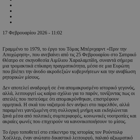
17 Φεβρουαρίου 2026 - 11:02
Γραμμένο το 1979, το έργο του Τόμας Μπέρνχαρντ «Πριν την
Αποχώρηση», που ανεβαίνει από τις 25 Φεβρουαρίου στο Σατιρικό
Θέατρο σε σκηνοθεσία Αιμίλιου Χαραλαμπίδη, συναντά σήμερα
μια τρομακτικά επίκαιρη πραγματικότητα, μέσα σε μια Ευρώπη
που βλέπει την άνοδο ακροδεξιών κυβερνήσεων και την αναβίωση
ρητορικών μίσους.
Δεν αποτελεί αναδρομή σε ένα απομακρυσμένο ιστορικό γεγονός,
αλλά, λειτουργεί ως καίριο σχόλιο για το παρόν, τονίζοντας πως οι
απειλές που πιστεύαμε ότι απομακρύνθηκαν, επιστρέφουν
ορμητικά. Η σκιά του ναζισμού δεν ανήκει στο παρελθόν, αλλά
παραμένει γαντζωμένη στη συλλογική μνήμη και εκδηλώνεται
ξανά μέσα από πολιτικές συμπεριφορές, κοινωνικές νοοτροπίες και
ακραίες φωνές που επιχειρούν να κανονικοποιήσουν το μίσος.
Το έργο τοποθετεί στο επίκεντρο της ιστορίας τον Ρούντολφ
Χοέλλερ, έναν ανώτατο δικαστικό λειτουργό, παλαιό αξιωματικό