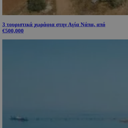
3 τουριστικά χωράφια στην Αγία Νάπα, από
€500,000