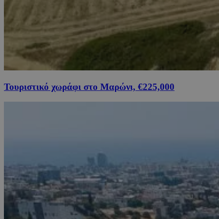
Τουριστικό χωράφι στο Μαρώνι, €225,000