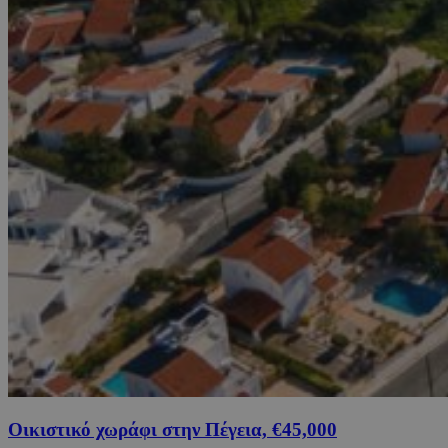
Οικιστικό χωράφι στην Πέγεια, €45,000