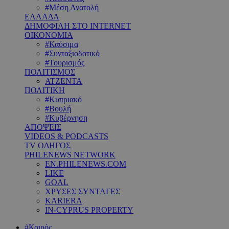
#Μέση Ανατολή
ΕΛΛΑΔΑ
ΔΗΜΟΦΙΛΗ ΣΤΟ INTERNET
ΟΙΚΟΝΟΜΙΑ
#Καύσιμα
#Συνταξιοδοτικό
#Τουρισμός
ΠΟΛΙΤΙΣΜΟΣ
ΑΤΖΕΝΤΑ
ΠΟΛΙΤΙΚΗ
#Κυπριακό
#Βουλή
#Κυβέρνηση
ΑΠΟΨΕΙΣ
VIDEOS & PODCASTS
TV ΟΔΗΓΟΣ
PHILENEWS NETWORK
EN.PHILENEWS.COM
LIKE
GOAL
ΧΡΥΣΕΣ ΣΥΝΤΑΓΕΣ
KARIERA
IN-CYPRUS PROPERTY
#Καιρός