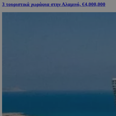
3 τουριστικά χωράφια στην Αλαμινό, €4,000,000