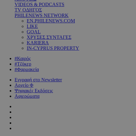
VIDEOS & PODCASTS
TV ΟΔΗΓΟΣ
PHILENEWS NETWORK
EN.PHILENEWS.COM
LIKE
GOAL
ΧΡΥΣΕΣ ΣΥΝΤΑΓΕΣ
KARIERA
IN-CYPRUS PROPERTY
#Καιρός
#Τζόκερ
#Φαρμακεία
Εγγραφή στο Newsletter
Αρχείο Φ
Ψηφιακές Εκδόσεις
Αφιερώματα