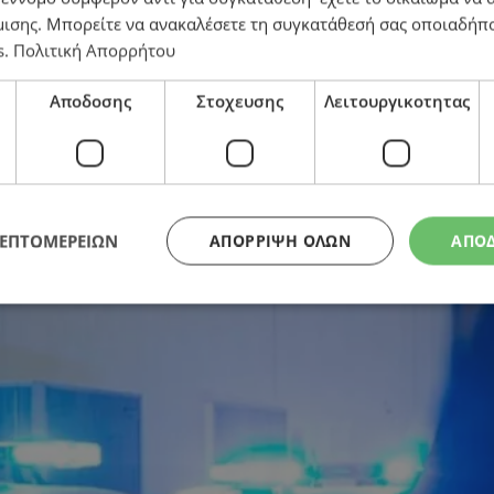
μισης
. Μπορείτε να ανακαλέσετε τη συγκατάθεσή σας οποιαδήπο
δα – Πάνω από 800 για ταχύτητα (πίνακας)
s
.
Πολιτική Απορρήτου
Αποδοσης
Στοχευσης
Λειτουργικοτητας
ΛΕΠΤΟΜΕΡΕΙΩΝ
ΑΠΌΡΡΙΨΗ ΌΛΩΝ
ΑΠΟ