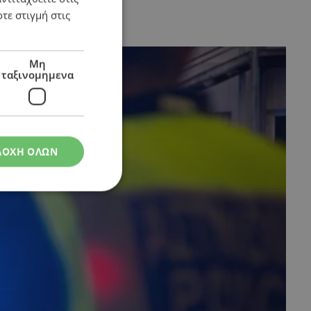
τε στιγμή στις
Μη
ταξινομημενα
ΔΟΧΗ ΟΛΩΝ