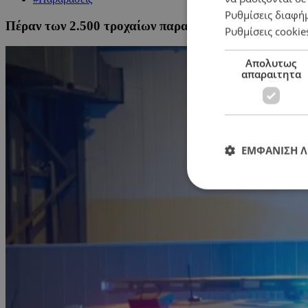
Ρυθμίσεις διαφή
Πέραν των 2.500 τροχαίων παραβάσεων σε μια βδομά
Ρυθμίσεις cookie
Απολυτως
απαραιτητα
ΕΜΦΑΝΙΣΗ 