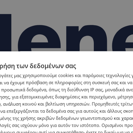
ρήση των δεδομένων σας
εργάτες μας χρησιμοποιούμε cookies και παρόμοιες τεχνολογίες 
ι να έχουμε πρόσβαση σε πληροφορίες στη συσκευή σας και να
 προσωπικά δεδομένα, όπως τη διεύθυνση IP σας, μοναδικά αν
σης, για εξατομικευμένες διαφημίσεις και περιεχόμενο, μέτρη
υ, ανάλυση κοινού και βελτίωση υπηρεσιών.
Προμηθευτές τρίτων
 να επεξεργάζονται τα δεδομένα σας για αυτούς και άλλους σκο
ένης της χρήσης ακριβών δεδομένων γεωεντοπισμού και χαρα
λογές σας ισχύουν μόνο για αυτόν τον ιστότοπο. Ορισμένοι πρ
 έννομο συμφέρον αντί για συγκατάθεση· έχετε το δικαίωμα να α