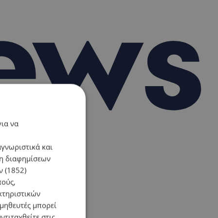
για να
αγνωριστικά και
ση διαφημίσεων
 (1852)
πούς,
κτηριστικών
ομηθευτές μπορεί
ντιταχθείτε στις