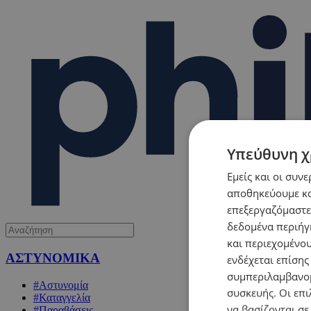
Υπεύθυνη χ
Εμείς και οι συν
αποθηκεύουμε κα
επεξεργαζόμαστε
δεδομένα περιήγη
και περιεχομένο
ΑΣΤΥΝΟΜΙΚΑ
ενδέχεται επίσης
συμπεριλαμβανομ
#Αστυνομία
συσκευής. Οι επι
#Καταγγελία
να βασίζονται σε
#Παραβάσεις