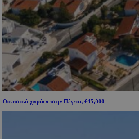
Οικιστικό χωράφι στην Πέγεια, €45,000