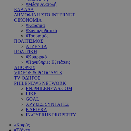
#Μέση Ανατολή
ΕΛΛΑΔΑ
ΔΗΜΟΦΙΛΗ ΣΤΟ INTERNET
ΟΙΚΟΝΟΜΙΑ
#Καύσιμα
#Συνταξιοδοτικό
#Τουρισμός
ΠΟΛΙΤΙΣΜΟΣ
ΑΤΖΕΝΤΑ
ΠΟΛΙΤΙΚΗ
#Κυπριακό
#Παγκύπριες Εξετάσεις
ΑΠΟΨΕΙΣ
VIDEOS & PODCASTS
TV ΟΔΗΓΟΣ
PHILENEWS NETWORK
EN.PHILENEWS.COM
LIKE
GOAL
ΧΡΥΣΕΣ ΣΥΝΤΑΓΕΣ
KARIERA
IN-CYPRUS PROPERTY
#Καιρός
#Τζόκερ