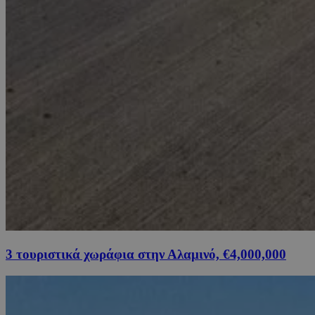
3 τουριστικά χωράφια στην Αλαμινό, €4,000,000