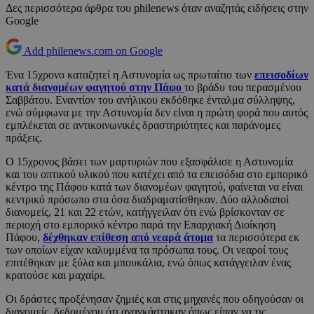
Δες περισσότερα άρθρα του philenews όταν αναζητάς ειδήσεις στην
Google
Add philenews.com on Google
Ένα 15χρονο καταζητεί η Αστυνομία ως πρωταίτιο των
επεισοδίων
κατά διανομέων φαγητού στην Πάφο
το βράδυ του περασμένου
Σαββάτου. Εναντίον του ανήλικου εκδόθηκε ένταλμα σύλληψης,
ενώ σύμφωνα με την Αστυνομία δεν είναι η πρώτη φορά που αυτός
εμπλέκεται σε αντικοινωνικές δραστηριότητες και παράνομες
πράξεις.
Ο 15χρονος βάσει των μαρτυριών που εξασφάλισε η Αστυνομία
και του οπτικού υλικού που κατέχει από τα επεισόδια στο εμπορικό
κέντρο της Πάφου κατά των διανομέων φαγητού, φαίνεται να είναι
κεντρικό πρόσωπο στα όσα διαδραματίσθηκαν. Δύο αλλοδαποί
διανομείς, 21 και 22 ετών, κατήγγειλαν ότι ενώ βρίσκονταν σε
περιοχή στο εμπορικό κέντρο παρά την Επαρχιακή Διοίκηση
Πάφου,
δέχθηκαν επίθεση από νεαρά άτομα
τα περισσότερα εκ
των οποίων είχαν καλυμμένα τα πρόσωπα τους. Οι νεαροί τους
επιτέθηκαν με ξύλα και μπουκάλια, ενώ όπως κατάγγειλαν ένας
κρατούσε και μαχαίρι.
Οι δράστες προξένησαν ζημιές και στις μηχανές που οδηγούσαν οι
διανομείς, δεδομένου ότι αναγκάστηκαν όπως είπαν να τις