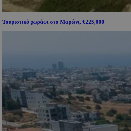
Τουριστικό χωράφι στο Μαρώνι, €225,000