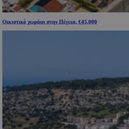
Οικιστικό χωράφι στην Πέγεια, €45,000