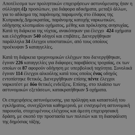
Αποτέλεσμα των προληπτικών επιχειρήσεων αστυνόμευσης ήταν η
σύλληψη
έξι
προσώπων, για διάφορα αδικήματα, μεταξύ άλλων,
για το αδίκημα της παράνομης παραμονής στο έδαφος της
Κυπριακής Δημοκρατίας, παράνομης κατοχής ναρκωτικών,
οδήγησης κλοπιμαίου οχήματος, μέθης και πρόκλησης ανησυχίας.
Κατά τη διάρκεια της νύχτας, ανακόπηκαν για έλεγχο
424
οχήματα
και ελέγχθηκαν
540
οδηγοί και επιβάτες. Διενεργήθηκαν
παράλληλα
34
έλεγχοι υποστατικών, από τους οποίους
προέκυψαν
5
καταγγελίες.
Κατά τη διάρκεια τροχονομικών ελέγχων που διενεργήθηκαν,
έγιναν
226
καταγγελίες για διάφορες παραβάσεις τροχαίας, εκ των
οποίων οι
87
αφορούν οδήγηση με υπερβολική ταχύτητα. Συνολικά
έγιναν
114
έλεγχοι αλκοόλης κατά τους οποίος
ένας
οδηγός
εντοπίστηκε θετικός. Διενεργήθηκαν επίσης
πέντε
έλεγχοι
ναρκοτέστ με
δύο
θετικές ενδείξεις. Επίσης, στο πλαίσιο των
αστυνομικών εξετάσεων, κατακρατήθηκαν
5
οχήματα.
Οι επιχειρήσεις αστυνόμευσης, για πρόληψη και καταστολή του
εγκλήματος, συνεχίζονται καθημερινά, με ενισχυμένη αστυνομική
παρουσία, στοχευμένους ελέγχους και άμεση επιχειρησιακή
δράση, με σκοπό την προστασία των πολιτών και τη διασφάλιση
της δημόσιας τάξης.