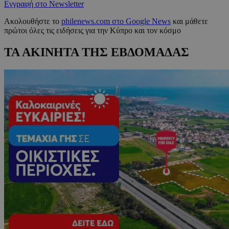
Εγγραφή στο Newsletter
Ακολουθήστε το
philenews.com στο Google News
και μάθετε
πρώτοι όλες τις ειδήσεις για την Κύπρο και τον κόσμο
ΤΑ ΑΚΙΝΗΤΑ ΤΗΣ ΕΒΔΟΜΑΔΑΣ