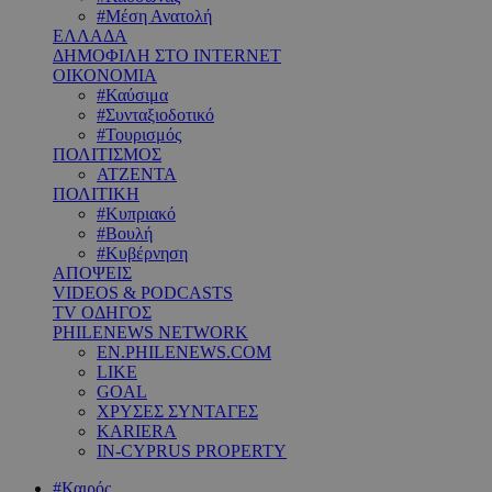
#Μέση Ανατολή
ΕΛΛΑΔΑ
ΔΗΜΟΦΙΛΗ ΣΤΟ INTERNET
ΟΙΚΟΝΟΜΙΑ
#Καύσιμα
#Συνταξιοδοτικό
#Τουρισμός
ΠΟΛΙΤΙΣΜΟΣ
ΑΤΖΕΝΤΑ
ΠΟΛΙΤΙΚΗ
#Κυπριακό
#Βουλή
#Κυβέρνηση
ΑΠΟΨΕΙΣ
VIDEOS & PODCASTS
TV ΟΔΗΓΟΣ
PHILENEWS NETWORK
EN.PHILENEWS.COM
LIKE
GOAL
ΧΡΥΣΕΣ ΣΥΝΤΑΓΕΣ
KARIERA
IN-CYPRUS PROPERTY
#Καιρός