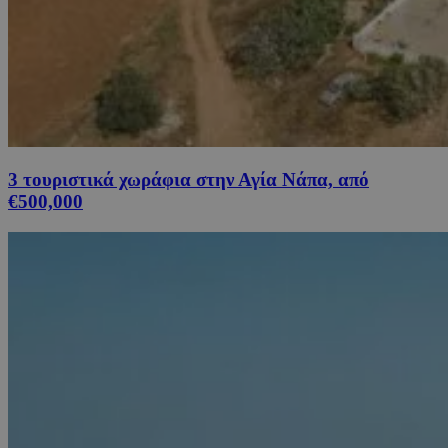
3 τουριστικά χωράφια στην Αγία Νάπα, από
€500,000