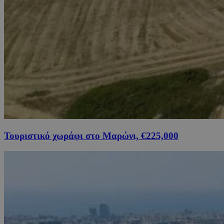
Τουριστικό χωράφι στο Μαρώνι, €225,000