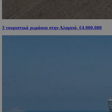
3 τουριστικά χωράφια στην Αλαμινό, €4,000,000