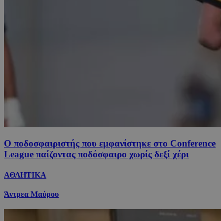
Ο ποδοσφαιριστής που εμφανίστηκε στο Conference
League παίζοντας ποδόσφαιρο χωρίς δεξί χέρι
ΑΘΛΗΤΙΚΑ
Άντρεα Μαύρου