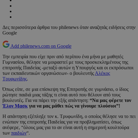
Δες περισσότερα άρθρα του philenews όταν αναζητάς ειδήσεις στην
Google
Add philenews.com on Google
Την εμπειρία που είχε πριν από περίπου ένα μήνα με μαθητές
Γυμνασίου, θέλησε να μοιραστεί με τους προσκεκλημένους της
επιτροπής Παιδείας -μεταξύ αυτών η Υπουργός και οι εκπρόσωποι
των εκπαιδευτικών οργανώσεων- ο βουλευτής
Αλέκος
Τρυφωνίδης
.
Όπως είπε, σε μια επίσκεψη της Επιτροπής σε γυμνάσιο, ο ίδιος
ρώτησε παιδιά μιας τάξης τι είναι αυτό που θέλουν από τους
βουλευτές. Για να πάρει την εξής απάντηση:
“Να μας φέρετε τον
Έλον Μασκ
για να μας μάθει πώς να γίνουμε πλούσιοι”!
Η απάντηση εξέπληξε τον κ. Τρυφωνίδη, ο οποίος θέλησε να το πει
ενώπιον της επιτροπής Παιδείας για να προβληματίσει, όπως
ανέφερε, “όλους μας για το αν είναι αυτή η σημερινή κουλτούρα
των
παιδιών
“.