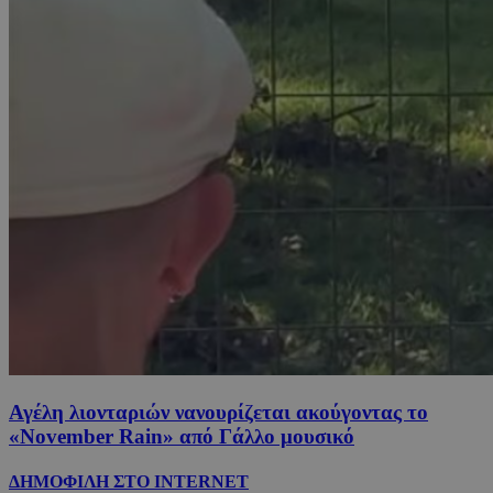
Αγέλη λιονταριών νανουρίζεται ακούγοντας το
«November Rain» από Γάλλο μουσικό
ΔΗΜΟΦΙΛΗ ΣΤΟ INTERNET