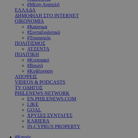
#Μέση Ανατολή
ΕΛΛΑΔΑ
ΔΗΜΟΦΙΛΗ ΣΤΟ INTERNET
ΟΙΚΟΝΟΜΙΑ
#Καύσιμα
#Συνταξιοδοτικό
#Τουρισμός
ΠΟΛΙΤΙΣΜΟΣ
ΑΤΖΕΝΤΑ
ΠΟΛΙΤΙΚΗ
#Κυπριακό
#Βουλή
#Κυβέρνηση
ΑΠΟΨΕΙΣ
VIDEOS & PODCASTS
TV ΟΔΗΓΟΣ
PHILENEWS NETWORK
EN.PHILENEWS.COM
LIKE
GOAL
ΧΡΥΣΕΣ ΣΥΝΤΑΓΕΣ
KARIERA
IN-CYPRUS PROPERTY
#Καιρός