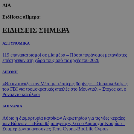
ΛΙΑ
ΕιδΗσεις σΗμερα:
ΕΙΔΗΣΕΙΣ ΣΗΜΕΡΑ
ΑΣΤΥΝΟΜΙΚΑ
119 επαναπατρισμοί σε μία μέρα – Πόσοι παράνομοι μετανάστες
επέστρεψαν στη χώρα τους από τις αρχές του 2026
ΔΙΕΘΝΗ
«Θα ανατινάξω τον Μέσι με τέσσερις βόμβες» – Οι αποκαλύψεις
του FBI για τρομοκρατικές απειλές στο Μουντιάλ – Στόχος και ο
Ρονάλντο και άλλοι
ΚΟΙΝΩΝΙΑ
Αύριο η διαμαρτυρία κατοίκων Ακρωτηρίου για τις νέες κεραίες
των Βάσεων – «Είναι θέμα υγείας», λέει ο Δήμαρχος Κουρίου –
Συμμερίζονται ανησυχίες Terra Cypria-BirdLife Cyprus