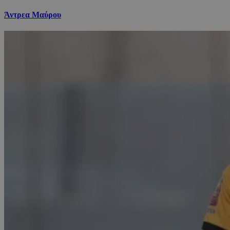
Άντρεα Μαύρου