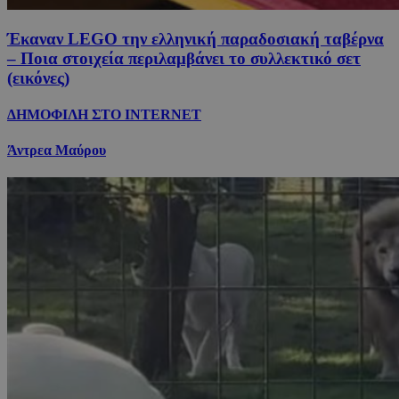
Έκαναν LEGO την ελληνική παραδοσιακή ταβέρνα
– Ποια στοιχεία περιλαμβάνει το συλλεκτικό σετ
(εικόνες)
ΔΗΜΟΦΙΛΗ ΣΤΟ INTERNET
Άντρεα Μαύρου