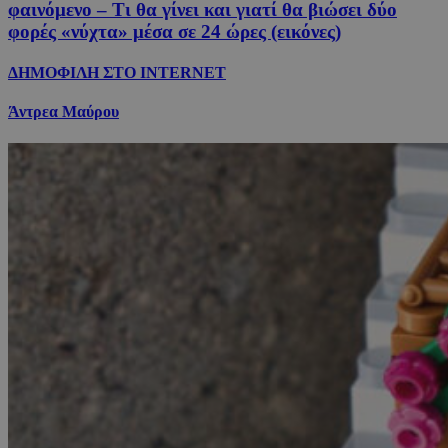
φαινόμενο – Τι θα γίνει και γιατί θα βιώσει δύο
φορές «νύχτα» μέσα σε 24 ώρες (εικόνες)
ΔΗΜΟΦΙΛΗ ΣΤΟ INTERNET
Άντρεα Μαύρου