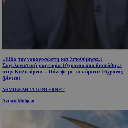
«Είδα τον ναυαγοσώστη και λιποθύμησα»:
Συγκλονιστική μαρτυρία 10χρονου που διασώθηκε
στην Καλιφόρνια – Πάλεψε με τα κύματα 16χρονος
(βίντεο)
ΔΗΜΟΦΙΛΗ ΣΤΟ INTERNET
Άντρεα Μαύρου