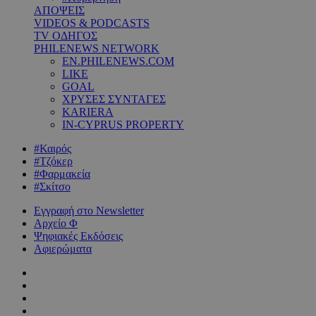
ΑΠΟΨΕΙΣ
VIDEOS & PODCASTS
TV ΟΔΗΓΟΣ
PHILENEWS NETWORK
EN.PHILENEWS.COM
LIKE
GOAL
ΧΡΥΣΕΣ ΣΥΝΤΑΓΕΣ
KARIERA
IN-CYPRUS PROPERTY
#Καιρός
#Τζόκερ
#Φαρμακεία
#Σκίτσο
Εγγραφή στο Newsletter
Αρχείο Φ
Ψηφιακές Εκδόσεις
Αφιερώματα