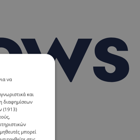
για να
αγνωριστικά και
ση διαφημίσεων
 (1913)
πούς,
κτηριστικών
ομηθευτές μπορεί
ντιταχθείτε στις