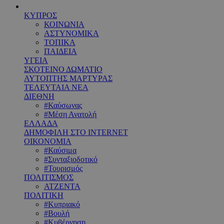
ΚΥΠΡΟΣ
ΚΟΙΝΩΝΙΑ
ΑΣΤΥΝΟΜΙΚΑ
ΤΟΠΙΚΑ
ΠΑΙΔΕΙΑ
ΥΓΕΙΑ
ΣΚΟΤΕΙΝΟ ΔΩΜΑΤΙΟ
ΑΥΤΟΠΤΗΣ ΜΑΡΤΥΡΑΣ
ΤΕΛΕΥΤΑΙΑ ΝΕΑ
ΔΙΕΘΝΗ
#Καύσωνας
#Μέση Ανατολή
ΕΛΛΑΔΑ
ΔΗΜΟΦΙΛΗ ΣΤΟ INTERNET
ΟΙΚΟΝΟΜΙΑ
#Καύσιμα
#Συνταξιοδοτικό
#Τουρισμός
ΠΟΛΙΤΙΣΜΟΣ
ΑΤΖΕΝΤΑ
ΠΟΛΙΤΙΚΗ
#Κυπριακό
#Βουλή
#Κυβέρνηση