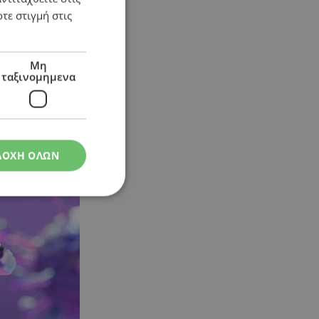
τε στιγμή στις
Μη
ταξινομημενα
ΔΟΧΗ ΟΛΩΝ