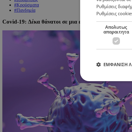
#Κρούσματα
Ρυθμίσεις διαφή
#Πανδημία
Ρυθμίσεις cookie
Covid-19: Δέκα θάνατοι σε μια εβδομάδα – Πάνω απ
Απολυτως
απαραιτητα
ΕΜΦΑΝΙΣΗ 