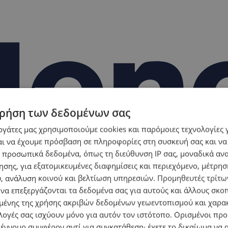
ρήση των δεδομένων σας
εργάτες μας χρησιμοποιούμε cookies και παρόμοιες τεχνολογίες 
ι να έχουμε πρόσβαση σε πληροφορίες στη συσκευή σας και να
 προσωπικά δεδομένα, όπως τη διεύθυνση IP σας, μοναδικά αν
σης, για εξατομικευμένες διαφημίσεις και περιεχόμενο, μέτρη
υ, ανάλυση κοινού και βελτίωση υπηρεσιών.
Προμηθευτές τρίτων
 να επεξεργάζονται τα δεδομένα σας για αυτούς και άλλους σκο
ένης της χρήσης ακριβών δεδομένων γεωεντοπισμού και χαρα
λογές σας ισχύουν μόνο για αυτόν τον ιστότοπο. Ορισμένοι πρ
 έννομο συμφέρον αντί για συγκατάθεση· έχετε το δικαίωμα να α