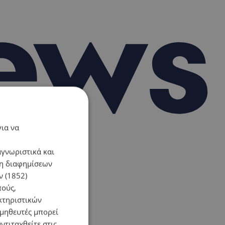
για να
αγνωριστικά και
ση διαφημίσεων
 (1852)
πούς,
κτηριστικών
ομηθευτές μπορεί
ντιταχθείτε στις