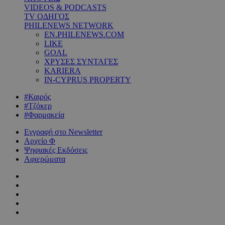
VIDEOS & PODCASTS
TV ΟΔΗΓΟΣ
PHILENEWS NETWORK
EN.PHILENEWS.COM
LIKE
GOAL
ΧΡΥΣΕΣ ΣΥΝΤΑΓΕΣ
KARIERA
IN-CYPRUS PROPERTY
#Καιρός
#Τζόκερ
#Φαρμακεία
Εγγραφή στο Newsletter
Αρχείο Φ
Ψηφιακές Εκδόσεις
Αφιερώματα