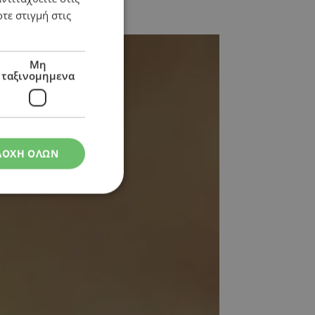
τε στιγμή στις
Μη
ταξινομημενα
ΔΟΧΗ ΟΛΩΝ