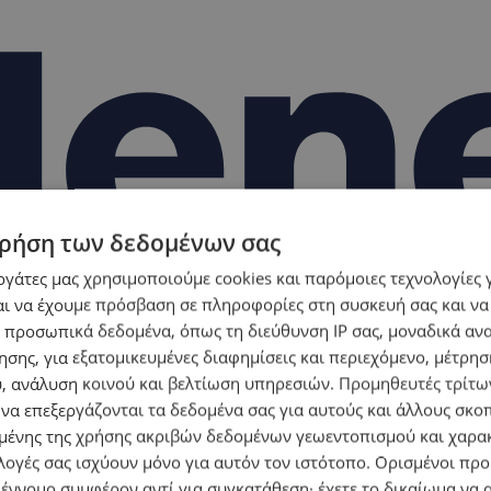
ρήση των δεδομένων σας
εργάτες μας χρησιμοποιούμε cookies και παρόμοιες τεχνολογίες 
ι να έχουμε πρόσβαση σε πληροφορίες στη συσκευή σας και να
 προσωπικά δεδομένα, όπως τη διεύθυνση IP σας, μοναδικά αν
σης, για εξατομικευμένες διαφημίσεις και περιεχόμενο, μέτρη
υ, ανάλυση κοινού και βελτίωση υπηρεσιών.
Προμηθευτές τρίτων
 να επεξεργάζονται τα δεδομένα σας για αυτούς και άλλους σκο
ένης της χρήσης ακριβών δεδομένων γεωεντοπισμού και χαρα
λογές σας ισχύουν μόνο για αυτόν τον ιστότοπο. Ορισμένοι πρ
 έννομο συμφέρον αντί για συγκατάθεση· έχετε το δικαίωμα να α