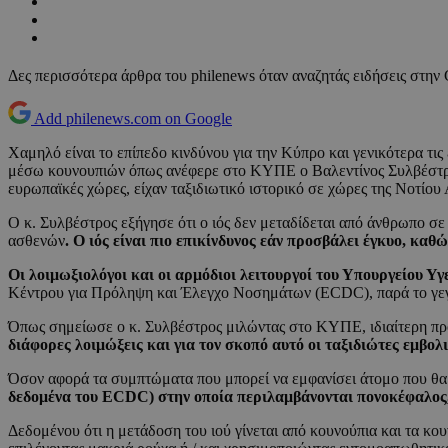
Δες περισσότερα άρθρα του philenews όταν αναζητάς ειδήσεις στην
Add philenews.com on Google
Χαμηλό είναι το επίπεδο κινδύνου για την Κύπρο και γενικότερα τι
μέσω κουνουπιών όπως ανέφερε στο ΚΥΠΕ ο Βαλεντίνος Συλβέστρο
ευρωπαϊκές χώρες, είχαν ταξιδιωτικό ιστορικό σε χώρες της Νοτίου
Ο κ. Συλβέστρος εξήγησε ότι ο ιός δεν μεταδίδεται από άνθρωπο σε
ασθενών
. Ο ιός είναι πιο επικίνδυνος εάν προσβάλει έγκυο, κα
Οι λοιμωξιολόγοι και οι αρμόδιοι λειτουργοί του Υπουργείου Υγ
Κέντρου για Πρόληψη και Έλεγχο Νοσημάτων (ECDC), παρά το γεγον
Όπως σημείωσε ο κ. Συλβέστρος μιλώντας στο ΚΥΠΕ, ιδιαίτερη προ
διάφορες λοιμώξεις και για τον σκοπό αυτό οι ταξιδιώτες εμβολι
Όσον αφορά τα συμπτώματα που μπορεί να εμφανίσει άτομο που θα 
δεδομένα του ECDC) στην οποία περιλαμβάνονται πονοκέφαλος, 
Δεδομένου ότι η μετάδοση του ιού γίνεται από κουνούπια και τα κου