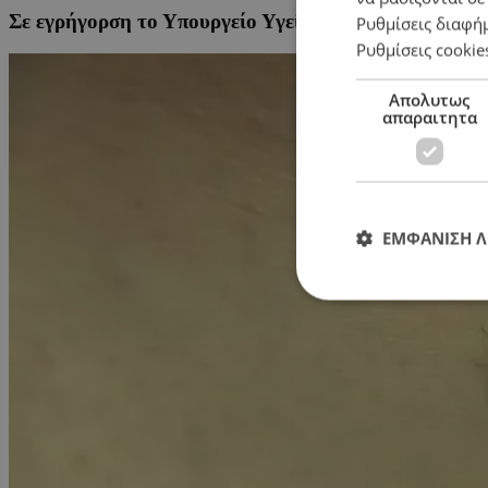
Σε εγρήγορση το Υπουργείο Υγείας λόγω του ιό Orop
Ρυθμίσεις διαφή
Ρυθμίσεις cookie
Απολυτως
απαραιτητα
ΕΜΦΑΝΙΣΗ 