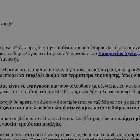
 Google
ς ευρωπαϊκές χώρες από την εμφάνιση του ιού Oropouche, ο οποίος εν
ς, επιδημιολόγος των Ιατρικών Υπηρεσιών του
Υπουργείου Υγείας
 Αμερικής.
 άνθρωπο, ότι η συμπτωματολογία για τους περισσότερους που προσβάλλ
θώς μπορεί να επιφέρει ακόμα και τερματισμό της κύησης, όπως είπ
είας είναι σε εγρήγορση
και παρακολουθούν τις εξελίξεις που αφορού
ός ότι εκτιμάται από τον ECDC πως είναι δύσκολο να εντοπιστεί π
σοχή θα πρέπει να δώσουν όσοι πρόκειται να ταξιδέψουν σε χώρες τ
άζονται και ακολουθούν ειδική αγωγή πριν, κατά τη διάρκεια και 
προσβληθεί από τον Oropouche, ο κ. Συλβέστρος είπε ότι
υπάρχει μ
ναυτία, εμετός και μυαλγίες.
νούπια δεν είναι εφικτό να περιοριστούν, θα πρέπει ο καθένας να φρο