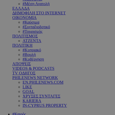
#Μέση Ανατολή
ΕΛΛΑΔΑ
ΔΗΜΟΦΙΛΗ ΣΤΟ INTERNET
ΟΙΚΟΝΟΜΙΑ
#Καύσιμα
#Συνταξιοδοτικό
#Τουρισμός
ΠΟΛΙΤΙΣΜΟΣ
ΑΤΖΕΝΤΑ
ΠΟΛΙΤΙΚΗ
#Κυπριακό
#Βουλή
#Κυβέρνηση
ΑΠΟΨΕΙΣ
VIDEOS & PODCASTS
TV ΟΔΗΓΟΣ
PHILENEWS NETWORK
EN.PHILENEWS.COM
LIKE
GOAL
ΧΡΥΣΕΣ ΣΥΝΤΑΓΕΣ
KARIERA
IN-CYPRUS PROPERTY
#Καιρός