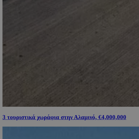
3 τουριστικά χωράφια στην Αλαμινό, €4,000,000