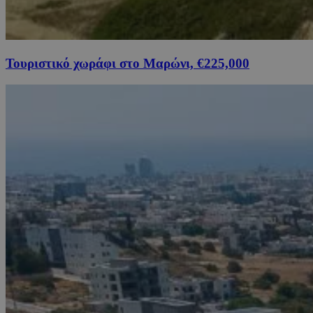
Τουριστικό χωράφι στο Μαρώνι, €225,000