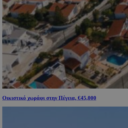
Οικιστικό χωράφι στην Πέγεια, €45,000