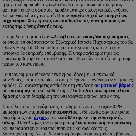
ή γενετική προδιάθεση, αλλά συνδέεται με παιδικά τραύματα,
αρνητική εικόνα σώματος, προβληματικές οικογενειακές σχέσεις
και κοινωνικό στιγματισμό.
Η υπερφαγία συχνά λειτουργεί ως
μηχανισμός διαχείρισης συναισθημάτων για άτομα που ζουν
εκτός της ζώνης άνεσής τους.
Στη μελέτη συμμετείχαν
42 ενήλικες με νοσογόνο παχυσαρκία
,
οι οποίοι επισκέπτονταν το Εξωτερικό Ιατρείο Παχυσαρκίας του St.
Olav’s Hospital. Οι περισσότεροι ήταν γυναίκες και έξι είχαν
ιστορικό βαριατρικής επέμβασης. Η υπερφαγία ορίστηκε ως
επαναλαμβανόμενη κατανάλωση υπερβολικών ποσοτήτων τροφής,
πέραν του κανονικού.
Το πρόγραμμα διήρκεσε δέκα εβδομάδες με 30 συνολικά
συνεδρίες, κατά τις οποίες οι συμμετέχοντες εργάστηκαν σε μικρές
ομάδες. Οι συναντήσεις εστίαζαν στη σύνδεση
σωματικού βάρους
με ψυχική υγεία
, ενώ κάθε άτομο έλαβε
εξατομικευμένο πλάνο
δράσης
για τη διαχείριση της υπερφαγίας και των αιτίων της.
Στο τέλος του προγράμματος, οι συμμετέχοντες πέτυχαν
30%
μείωση των επεισοδίων υπερφαγίας
, ενώ βελτίωσαν τον τρόπο
διαχείρισης του
ά
γχους
, της
κατάθλιψης
και της
εσωτερικής
πάλης
. Παράλληλα, ανέφεραν
μειωμένη κοινωνική απομόνωση
και περισσότερη αυτοπεποίθηση στις κοινωνικές τους
δραστηριότητες. Αν και δεν καταγράφηκε ακριβής μείωση βάρους,