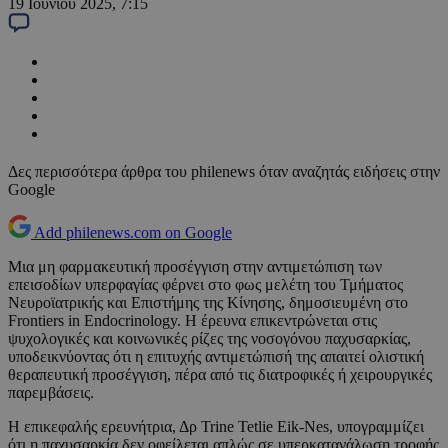
19 Ιουνίου 2025, 7:15
Δες περισσότερα άρθρα του philenews όταν αναζητάς ειδήσεις στην
Google
Add philenews.com on Google
Μια μη φαρμακευτική προσέγγιση στην αντιμετώπιση των
επεισοδίων υπερφαγίας φέρνει στο φως μελέτη του Τμήματος
Νευροϊατρικής και Επιστήμης της Κίνησης, δημοσιευμένη στο
Frontiers in Endocrinology. Η έρευνα επικεντρώνεται στις
ψυχολογικές και κοινωνικές ρίζες της νοσογόνου παχυσαρκίας,
υποδεικνύοντας ότι η επιτυχής αντιμετώπισή της απαιτεί ολιστική
θεραπευτική προσέγγιση, πέρα από τις διατροφικές ή χειρουργικές
παρεμβάσεις.
Η επικεφαλής ερευνήτρια, Δρ Trine Tetlie Eik-Nes, υπογραμμίζει
ότι η παχυσαρκία δεν οφείλεται απλώς σε υπερκατανάλωση τροφής