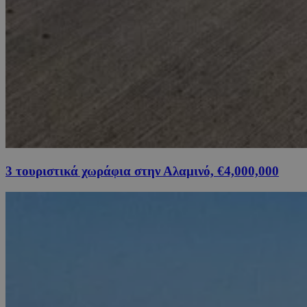
3 τουριστικά χωράφια στην Αλαμινό, €4,000,000