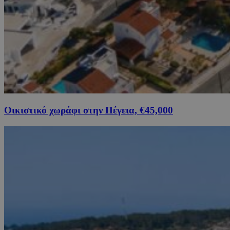
Οικιστικό χωράφι στην Πέγεια, €45,000