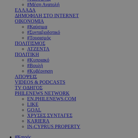
#Μέση Ανατολή
ΕΛΛΑΔΑ
ΔΗΜΟΦΙΛΗ ΣΤΟ INTERNET
ΟΙΚΟΝΟΜΙΑ
#Καύσιμα
#Συνταξιοδοτικό
#Τουρισμός
ΠΟΛΙΤΙΣΜΟΣ
ΑΤΖΕΝΤΑ
ΠΟΛΙΤΙΚΗ
#Κυπριακό
#Βουλή
#Κυβέρνηση
ΑΠΟΨΕΙΣ
VIDEOS & PODCASTS
TV ΟΔΗΓΟΣ
PHILENEWS NETWORK
EN.PHILENEWS.COM
LIKE
GOAL
ΧΡΥΣΕΣ ΣΥΝΤΑΓΕΣ
KARIERA
IN-CYPRUS PROPERTY
#Καιρός