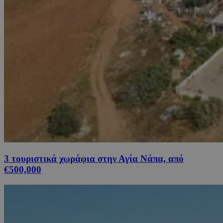
3 τουριστικά χωράφια στην Αγία Νάπα, από
€500,000