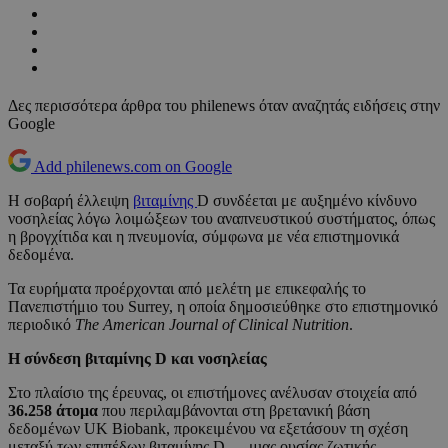
Δες περισσότερα άρθρα του philenews όταν αναζητάς ειδήσεις στην
Google
Add philenews.com on Google
Η σοβαρή έλλειψη
βιταμίνης
D συνδέεται με αυξημένο κίνδυνο
νοσηλείας λόγω λοιμώξεων του αναπνευστικού συστήματος, όπως
η βρογχίτιδα και η πνευμονία, σύμφωνα με νέα επιστημονικά
δεδομένα.
Τα ευρήματα προέρχονται από μελέτη με επικεφαλής το
Πανεπιστήμιο του Surrey, η οποία δημοσιεύθηκε στο επιστημονικό
περιοδικό
The American Journal of Clinical Nutrition
.
Η σύνδεση βιταμίνης D και νοσηλείας
Στο πλαίσιο της έρευνας, οι επιστήμονες ανέλυσαν στοιχεία από
36.258 άτομα
που περιλαμβάνονται στη βρετανική βάση
δεδομένων UK Biobank, προκειμένου να εξετάσουν τη σχέση
μεταξύ των επιπέδων βιταμίνης D — μιας ουσίας ζωτικής