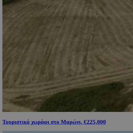
Τουριστικό χωράφι στο Μαρώνι, €225,000