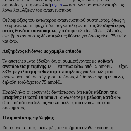
σημασίας για τη συνολική
υγεία
— και των ποσοστών νοσηλείας
λόγω λοιμώξεων του αναπνευστικού.
Οι λοιμώξεις του κατώτερου αναπνευστικού συστήματος, όπως η
πνευμονία και η βρογχίτιδα, συγκαταλέγονται στις
20 συχνότερες
αιτίες θανάτου παγκοσμίως
για άτομα ηλικίας 50 έως 74 ετών,
ενώ βρίσκονται στις
δέκα πρώτες θέσεις
για όσους είναι 75 ετών
και άνω.
Αυξημένος κίνδυνος με χαμηλά επίπεδα
Τα αποτελέσματα έδειξαν ότι οι συμμετέχοντες με
σοβαρή
ανεπάρκεια βιταμίνης D
— επίπεδα κάτω από 15 nmol/L — είχαν
33% μεγαλύτερη πιθανότητα νοσηλείας
για λοίμωξη του
αναπνευστικού, σε σύγκριση με όσους διέθεταν επαρκή επίπεδα,
δηλαδή τουλάχιστον 75 nmol/L.
Παράλληλα, οι ερευνητές διαπίστωσαν ότι
κάθε αύξηση της
βιταμίνης D κατά 10 nmol/L
συνδεόταν με
μείωση κατά 4%
στο ποσοστό νοσηλείας για λοιμώξεις του αναπνευστικού
συστήματος.
Η σημασία της πρόληψης
Σύμφωνα με τους ερευνητές, τα ευρήματα αναδεικνύουν τη