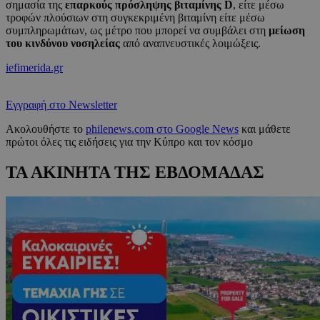
σημασία της
επαρκούς πρόσληψης βιταμίνης D
, είτε μέσω
τροφών πλούσιων στη συγκεκριμένη βιταμίνη είτε μέσω
συμπληρωμάτων, ως μέτρο που μπορεί να συμβάλει στη
μείωση
του κινδύνου νοσηλείας
από αναπνευστικές λοιμώξεις.
iefimerida.gr
Εγγραφή στο Newsletter
Ακολουθήστε το
philenews.com στο Google News
και μάθετε
πρώτοι όλες τις ειδήσεις για την Κύπρο και τον κόσμο
ΤΑ ΑΚΙΝΗΤΑ ΤΗΣ ΕΒΔΟΜΑΔΑΣ