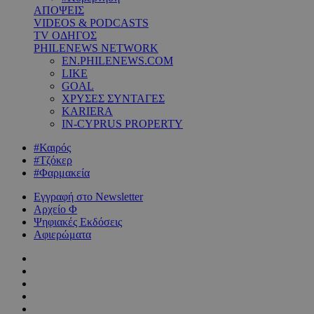
ΑΠΟΨΕΙΣ
VIDEOS & PODCASTS
TV ΟΔΗΓΟΣ
PHILENEWS NETWORK
EN.PHILENEWS.COM
LIKE
GOAL
ΧΡΥΣΕΣ ΣΥΝΤΑΓΕΣ
KARIERA
IN-CYPRUS PROPERTY
#Καιρός
#Τζόκερ
#Φαρμακεία
Εγγραφή στο Newsletter
Αρχείο Φ
Ψηφιακές Εκδόσεις
Αφιερώματα