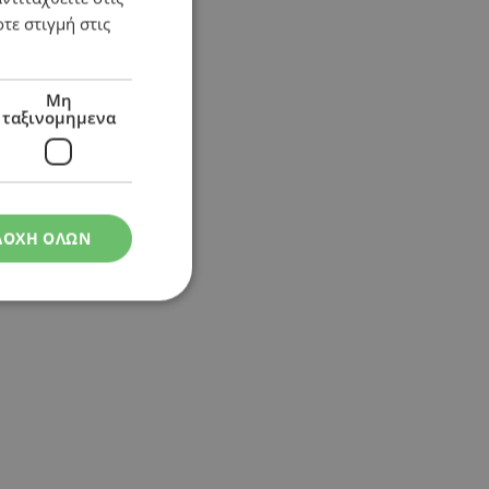
τε στιγμή στις
Μη
ταξινομημενα
ΔΟΧΗ ΟΛΩΝ