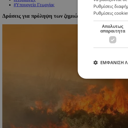
#Υπουργείο Γεωργίας
Ρυθμίσεις διαφή
Ρυθμίσεις cookie
Δράσεις για πρόληψη των ζημιών από πυρκαγιές – Άλ
Απολυτως
απαραιτητα
ΕΜΦΑΝΙΣΗ 