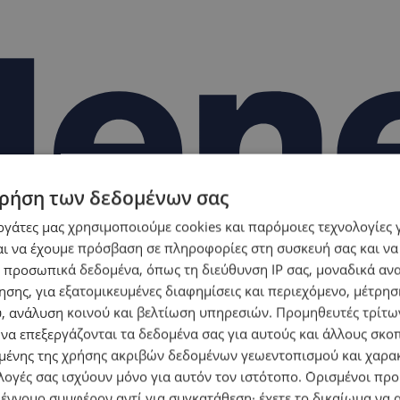
ρήση των δεδομένων σας
εργάτες μας χρησιμοποιούμε cookies και παρόμοιες τεχνολογίες 
ι να έχουμε πρόσβαση σε πληροφορίες στη συσκευή σας και να
 προσωπικά δεδομένα, όπως τη διεύθυνση IP σας, μοναδικά αν
σης, για εξατομικευμένες διαφημίσεις και περιεχόμενο, μέτρη
υ, ανάλυση κοινού και βελτίωση υπηρεσιών.
Προμηθευτές τρίτων
 να επεξεργάζονται τα δεδομένα σας για αυτούς και άλλους σκο
ένης της χρήσης ακριβών δεδομένων γεωεντοπισμού και χαρα
λογές σας ισχύουν μόνο για αυτόν τον ιστότοπο. Ορισμένοι πρ
 έννομο συμφέρον αντί για συγκατάθεση· έχετε το δικαίωμα να α