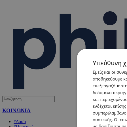
Υπεύθυνη χ
Εμείς και οι συν
αποθηκεύουμε κα
επεξεργαζόμαστε
δεδομένα περιήγη
και περιεχομένο
ενδέχεται επίσης
ΚΟΙΝΩΝΙΑ
συμπεριλαμβανομ
συσκευής. Οι επι
#Δάση
να βασίζονται σε
#Πυρκαγιές