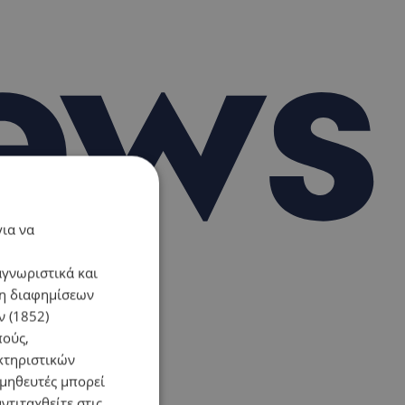
για να
αγνωριστικά και
ση διαφημίσεων
 (1852)
πούς,
κτηριστικών
ομηθευτές μπορεί
ντιταχθείτε στις