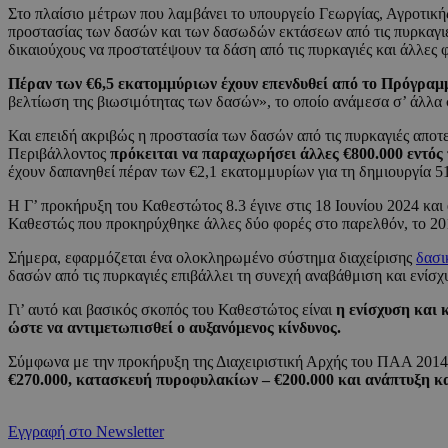
Στο πλαίσιο μέτρων που λαμβάνει το υπουργείο Γεωργίας, Αγροτικ
προστασίας των δασών και των δασωδών εκτάσεων από τις πυρκαγιέ
δικαιούχους να προστατέψουν τα δάση από τις πυρκαγιές και άλλες 
Πέραν των €6,5 εκατομμύριων έχουν επενδυθεί από το Πρόγρα
βελτίωση της βιωσιμότητας των δασών», το οποίο ανάμεσα σ’ άλλα
Και επειδή ακριβώς η προστασία των δασών από τις πυρκαγιές αποτε
Περιβάλλοντος
πρόκειται να παραχωρήσει άλλες €800.000 εντός 
έχουν δαπανηθεί πέραν των €2,1 εκατομμυρίων για τη δημιουργία 5
Η Γ’ προκήρυξη του Καθεστώτος 8.3 έγινε στις 18 Ιουνίου 2024 και
Καθεστώς που προκηρύχθηκε άλλες δύο φορές στο παρελθόν, το 201
Σήμερα, εφαρμόζεται ένα ολοκληρωμένο σύστημα διαχείρισης
δασι
δασών από τις πυρκαγιές επιβάλλει τη συνεχή αναβάθμιση και ενίσ
Γι’ αυτό και βασικός σκοπός του Καθεστώτος είναι
η ενίσχυση και
ώστε να αντιμετωπισθεί ο αυξανόμενος κίνδυνος.
Σύμφωνα με την προκήρυξη της Διαχειριστική Αρχής του ΠΑΑ 201
€270.000, κατασκευή πυροφυλακίων – €200.000 και ανάπτυξη κα
Εγγραφή στο Newsletter