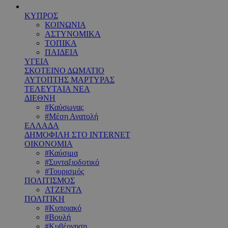
ΚΥΠΡΟΣ
ΚΟΙΝΩΝΙΑ
ΑΣΤΥΝΟΜΙΚΑ
ΤΟΠΙΚΑ
ΠΑΙΔΕΙΑ
ΥΓΕΙΑ
ΣΚΟΤΕΙΝΟ ΔΩΜΑΤΙΟ
ΑΥΤΟΠΤΗΣ ΜΑΡΤΥΡΑΣ
ΤΕΛΕΥΤΑΙΑ ΝΕΑ
ΔΙΕΘΝΗ
#Καύσωνας
#Μέση Ανατολή
ΕΛΛΑΔΑ
ΔΗΜΟΦΙΛΗ ΣΤΟ INTERNET
ΟΙΚΟΝΟΜΙΑ
#Καύσιμα
#Συνταξιοδοτικό
#Τουρισμός
ΠΟΛΙΤΙΣΜΟΣ
ΑΤΖΕΝΤΑ
ΠΟΛΙΤΙΚΗ
#Κυπριακό
#Βουλή
#Κυβέρνηση