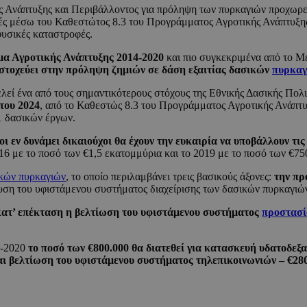
ής Ανάπτυξης και Περιβάλλοντος για πρόληψη των πυρκαγιών προχωρε
ς μέσω του Καθεστώτος 8.3 του Προγράμματος Αγροτικής Ανάπτυξης 2
φυσικές καταστροφές.
μμα Αγροτικής Ανάπτυξης 2014-2020
και πιο συγκεκριμένα από το Μ
στοχεύει στην πρόληψη ζημιών σε δάση εξαιτίας δασικών
πυρκαγ
λεί ένα από τους σημαντικότερους στόχους της Εθνικής Δασικής Πολι
του 2024
, από το Καθεστώς 8.3 του Προγράμματος Αγροτικής Ανάπτυξ
1 δασικών έργων.
οι εν δυνάμει δικαιούχοι θα έχουν την ευκαιρία να υποβάλλουν τις 
6 με το ποσό των €1,5 εκατομμύρια και το 2019 με το ποσό των €75
κών πυρκαγιών
, το οποίο περιλαμβάνει τρεις βασικούς άξονες:
την πρ
χυση του υφιστάμενου συστήματος διαχείρισης των δασικών πυρκαγιών
 κατ’ επέκταση η βελτίωση του υφιστάμενου συστήματος
προστασί
4-2020
το ποσό των €800.000 θα διατεθεί για κατασκευή υδατοδε
ι βελτίωση του υφιστάμενου συστήματος τηλεπικοινωνιών – €280