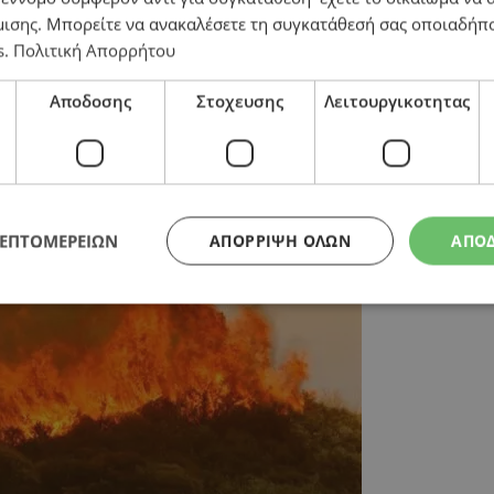
μισης
. Μπορείτε να ανακαλέσετε τη συγκατάθεσή σας οποιαδήπο
s
.
Πολιτική Απορρήτου
λες €800.000 για την προστασία των δασών
Αποδοσης
Στοχευσης
Λειτουργικοτητας
ΛΕΠΤΟΜΕΡΕΙΩΝ
ΑΠΌΡΡΙΨΗ ΌΛΩΝ
ΑΠΟ