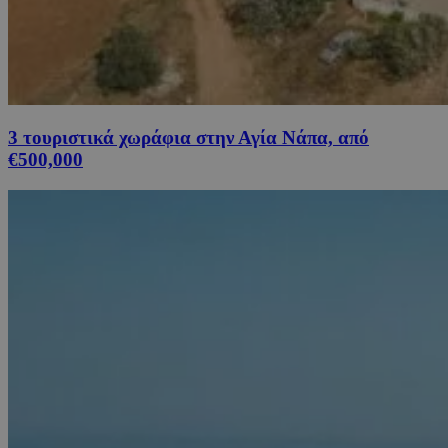
3 τουριστικά χωράφια στην Αγία Νάπα, από
€500,000