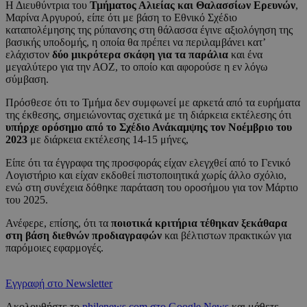
Η Διευθύντρια του
Τμήματος Αλιείας και Θαλασσίων Ερευνών
,
Μαρίνα Αργυρού, είπε ότι με βάση το Εθνικό Σχέδιο
καταπολέμησης της ρύπανσης στη θάλασσα έγινε αξιολόγηση της
βασικής υποδομής, η οποία θα πρέπει να περιλαμβάνει κατ’
ελάχιστον
δύο μικρότερα σκάφη για τα παράλια
και ένα
μεγαλύτερο για την ΑΟΖ, το οποίο και αφορούσε η εν λόγω
σύμβαση.
Πρόσθεσε ότι το Τμήμα δεν συμφωνεί με αρκετά από τα ευρήματα
της έκθεσης, σημειώνοντας σχετικά με τη διάρκεια εκτέλεσης ότι
υπήρχε ορόσημο από το Σχέδιο Ανάκαμψης τον Νοέμβριο του
2023
με διάρκεια εκτέλεσης 14-15 μήνες,
Είπε ότι τα έγγραφα της προσφοράς είχαν ελεγχθεί από το Γενικό
Λογιστήριο και είχαν εκδοθεί πιστοποιητικά χωρίς άλλο σχόλιο,
ενώ στη συνέχεια δόθηκε παράταση του οροσήμου για τον Μάρτιο
του 2025.
Ανέφερε, επίσης, ότι τα
ποιοτικά κριτήρια τέθηκαν ξεκάθαρα
στη βάση διεθνών προδιαγραφών
και βέλτιστων πρακτικών για
παρόμοιες εφαρμογές.
Εγγραφή στο Newsletter
Ακολουθήστε το
philenews.com στο Google News
και μάθετε