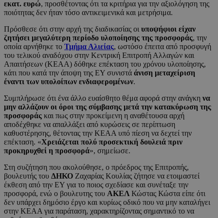
εκατ. ευρώ
, προσθέτοντας ότι τα κριτήρια για την αξιολόγηση της
ποιότητας δεν ήταν τόσο αντικειμενικά και μετρήσιμα.
Πρόσθεσε ότι στην αρχή της διαδικασίας οι
υποψήφιοι είχαν
ζητήσει μεγαλύτερη περίοδο υλοποίησης της προσφοράς
, την
οποία αρνήθηκε το
Τμήμα Αλιείας
, ωστόσο έπειτα από προσφυγή
του τελικού αναδόχου στην Κεντρική Επιτροπή Αλλαγών και
Απαιτήσεων (ΚΕΑΑ) δόθηκε επέκταση του χρόνου υλοποίησης,
κάτι που κατά την άποψη της ΕΥ συνιστά
άνιση μεταχείριση
έναντι των υπολοίπων ενδιαφερομένων
.
Συμπλήρωσε ότι ένα άλλο ευαίσθητο θέμα αφορά στην ανάγκη
να
μην αλλάζουν οι όροι της σύμβασης μετά την κατακύρωση της
προσφοράς
και πως στην προκείμενη η αναθέτουσα αρχή
αποδέχθηκε να απαλλάξει από κυρώσεις σε περίπτωση
καθυστέρησης, θέτοντας την ΚΕΑΑ υπό πίεση να δεχτεί την
επέκταση. «
Χρειάζεται πολύ προσεκτική δουλειά πριν
προκηρυχθεί η προσφορά
», σημείωσε.
Στη συζήτηση που ακολούθησε, ο πρόεδρος της Επιτροπής,
βουλευτής του
ΔΗΚΟ
Ζαχαρίας Κουλίας ζήτησε να ετοιμαστεί
έκθεση από την ΕΥ για το ποιος σχεδίασε και συνέταξε την
προσφορά, ενώ ο βουλευτης του
ΑΚΕΛ
Κώστας Κώστα είπε ότι
δεν υπάρχει δημόσιο έργο και κυρίως οδικό που να μην καταλήγει
στην ΚΕΑΑ για παράταση, χαρακτηρίζοντας σημαντικό το να