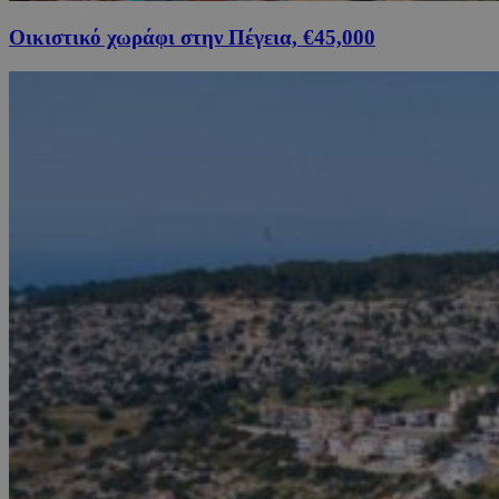
Οικιστικό χωράφι στην Πέγεια, €45,000