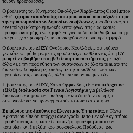
τεθούν προϋποθέσεις.
Ο βουλευτής του Κινήματος Οικολόγων Χαράλαμπος Θεοπέμπτου
έθεσε
ζήτημα εκπαίδευσης του προσωπικού που ασχολείται με
την προετοιμασία των δημοσίων συμβάσεων
, προσθέτοντας ότι
δεν υπάρχει κίνητρο εμπλοκής λειτουργών στις διαδικασίες
προσφοροδότησης, ενώ ζήτησε να γίνεται δημόσια διαβούλευση με
εταιρείες για προσφορές που προκηρύσσονται για πρώτη φορά.
Ο βουλευτής του ΔΗΣΥ Ονούφριος Κουλλά είπε ότι υπάρχει
γενικότερο πρόβλημα με τις προσφορές, προσθέτοντας ότι η ΕΥ
μπορεί να βοηθήσει στη βελτίωση του συστήματος
, μεταξύ
άλλων με την προώηθηση των συστάσεων σε όλα τα τμήματα της
διοίκησης. Συμφώνησε, επίσης, με την προσθήκη ποιοτικών
κριτηρίων στις προσφορές, αλλά και πιο αντικειμενικών.
Η βουλευτής του ΔΗΣΥ, Σάβια Ορφανίδου, είπε ότι
υπάρχει σε
εξέλιξη διαδικασία στο Γενικό Λογιστήριο
για βελτίωση
διαδικασιών δημόσιων προσφορών και ζήτησε να υπάρξει
συνεργασία και να προσαρμοστούν τα ποιοτικά κριτήρια.
Εκ μέρους της διεύθυνσης Ελεγκτικής Υπηρεσίας
, η Τάντα
Αριστείδου είπε ότι υπάρχει συνεργασία με το Γενικό Λογιστήριο,
προσθέτοντας πως απαιτεί προσοχή η προσθήκη ποιοτικών
κριτηρίων και ξ μελέτη κόστους-οφέλους. Πρόσθεσε πως
ετοιμάζεται εργαλείο από το Γενικό Λογιστήριο για τον