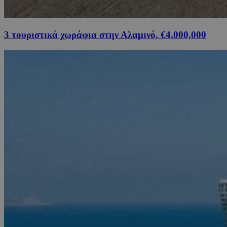
3 τουριστικά χωράφια στην Αλαμινό, €4,000,000