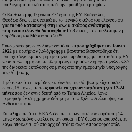
υπολογισμό του κόστους από την προσθήκη κριτηρίων.
Ο Επιθεωρητής Τεχνικού Ελέγχου της ΕΥ, Ευάγγελος
Θεοδωρίδης, είπε σχετικά με το τεχνικό σκέλος του ελέγχου ότι
για το υπό κατασκευή στη Γαλλία σκάφος ανάκτησης
πετρελαιοειδών θα δαπανηθούν €7,3 εκατ
., με προβλεπόμενη
παράδοση τον Μάρτιο του 2025.
Όπως ανέφερε, στον διαγωνισμό που
προκηρύχθηκε τον Ιούνιο
2022
με κριτήρια αξιολόγησης με βαρύτητα διαπιστώθηκε ότι
υπήρχε συγκεκριμένη ημερομηνία παράδοσης, με σύσταση της ΕΥ
να αποτελεί η μη συμπερίληψη συγκεκριμένων ημερομηνιών αλλά
της διάρκειας εκτέλεσης σε μήνες από την ημερομηνία υπογραφής
της σύμβασης.
Πρόσθεσε ότι η περίοδος εκτέλεσης της σύμβασης είχε οριστεί
στους 15 μήνες, με τους
φορείς να ζητούν παράταση για 17-24
μήνες
που δεν έγινε δεκτή από το Τμήμα Αλιείας, λόγω
περιορισμών στη χρηματοδότηση από το Σχέδιο Ανάκαμψης και
Ανθεκτικότητας.
Συμπλήρωσε ότι η ΚΕΑΑ έδωσε εκ των υστέρων παράταση 14
μηνών ως χρόνο εκτέλεσης την οποία η ΕΥ θεώρησε απαράδεκτη,
λόγω αποκλεισμού στο αρχικό στάδιο άλλων προσφοροδοτών.