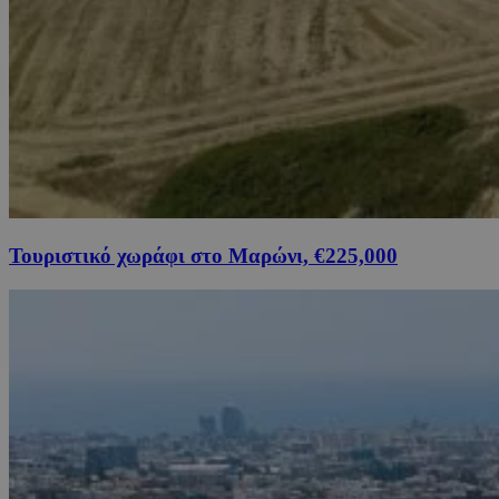
Τουριστικό χωράφι στο Μαρώνι, €225,000