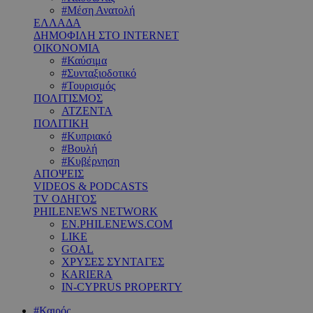
#Μέση Ανατολή
ΕΛΛΑΔΑ
ΔΗΜΟΦΙΛΗ ΣΤΟ INTERNET
ΟΙΚΟΝΟΜΙΑ
#Καύσιμα
#Συνταξιοδοτικό
#Τουρισμός
ΠΟΛΙΤΙΣΜΟΣ
ΑΤΖΕΝΤΑ
ΠΟΛΙΤΙΚΗ
#Κυπριακό
#Βουλή
#Κυβέρνηση
ΑΠΟΨΕΙΣ
VIDEOS & PODCASTS
TV ΟΔΗΓΟΣ
PHILENEWS NETWORK
EN.PHILENEWS.COM
LIKE
GOAL
ΧΡΥΣΕΣ ΣΥΝΤΑΓΕΣ
KARIERA
IN-CYPRUS PROPERTY
#Καιρός