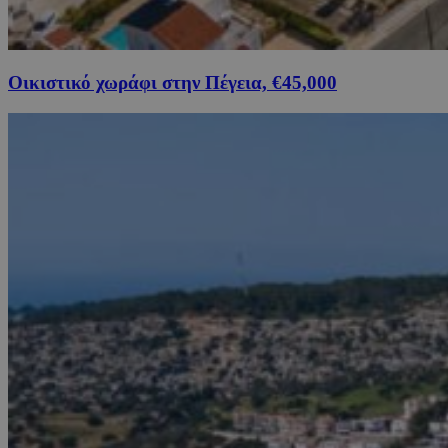
Οικιστικό χωράφι στην Πέγεια, €45,000