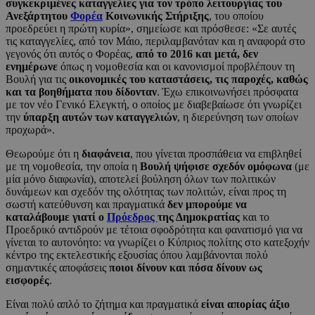
συγκεκριμένες καταγγελίες για τον τρόπο λειτουργίας του
Ανεξάρτητου
Φορέα
Κοινωνικής Στήριξης
, του οποίου
προεδρεύει η πρώτη κυρία», σημείωσε και πρόσθεσε: «Σε αυτές
τις καταγγελίες, από τον Μάιο, περιλαμβανόταν και η αναφορά στο
γεγονός ότι αυτός ο Φορέας,
από το 2016 και μετά, δεν
ενημέρωνε
όπως η νομοθεσία και οι κανονισμοί προβλέπουν τη
Βουλή για τις
οικονομικές του καταστάσεις, τις παροχές, καθώς
και τα βοηθήματα που δίδονταν
. Έχω επικοινωνήσει πρόσφατα
με τον νέο Γενικό Ελεγκτή, ο οποίος με διαβεβαίωσε ότι γνωρίζει
την
ύπαρξη αυτών των καταγγελιών
, η διερεύνηση των οποίων
προχωρά».
Θεωρούμε ότι η
διαφάνεια
, που γίνεται προσπάθεια να επιβληθεί
με τη νομοθεσία, την οποία η
Βουλή ψήφισε σχεδόν ομόφωνα
(με
μία μόνο διαφωνία), αποτελεί βούληση όλων των πολιτικών
δυνάμεων και σχεδόν της ολότητας των πολιτών, είναι προς τη
σωστή κατεύθυνση και πραγματικά
δεν μπορούμε να
καταλάβουμε γιατί ο
Πρόεδρος
της Δημοκρατίας
και το
Προεδρικό αντιδρούν με τέτοια σφοδρότητα και φανατισμό για να
γίνεται το αυτονόητο: να γνωρίζει ο Κύπριος πολίτης στο κατεξοχήν
κέντρο της εκτελεστικής εξουσίας όπου λαμβάνονται πολύ
σημαντικές αποφάσεις
ποιοι δίνουν και πόσα δίνουν ως
εισφορές
.
Είναι πολύ απλό το ζήτημα και πραγματικά
είναι απορίας άξιο