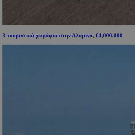
3 τουριστικά χωράφια στην Αλαμινό, €4,000,000