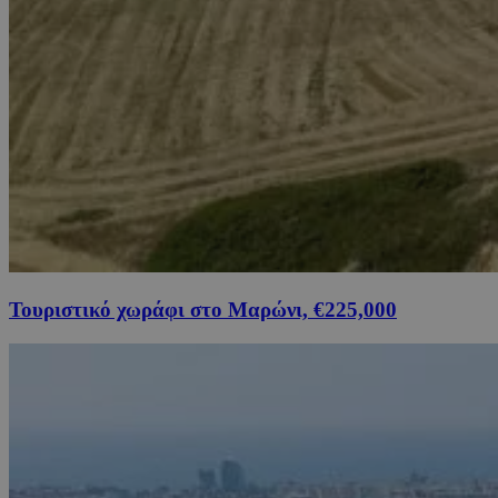
Τουριστικό χωράφι στο Μαρώνι, €225,000