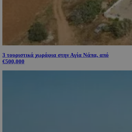
3 τουριστικά χωράφια στην Αγία Νάπα, από
€500,000