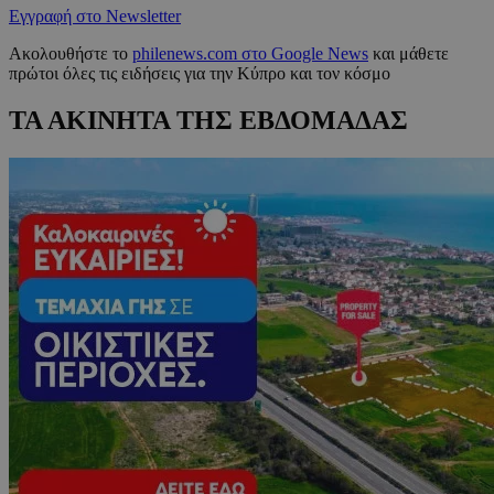
Εγγραφή στο Newsletter
Ακολουθήστε το
philenews.com στο Google News
και μάθετε
πρώτοι όλες τις ειδήσεις για την Κύπρο και τον κόσμο
ΤΑ ΑΚΙΝΗΤΑ ΤΗΣ ΕΒΔΟΜΑΔΑΣ