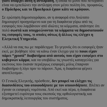
γιατί υπάρχει αυτή η αντίδραση
, η οποία το μόνο που πετυχαίνει
είναι να εμπεδώνει την αντίληψη στον μέσο πολίτη ότι, προφανώς,
ο Πρόεδρος και το Προεδρικό έχουν κάτι να κρύψουν.
Σε ερώτηση δημοσιογράφου, αν η αναφορά στο Ανώτατο
δημιουργεί προηγούμενο και για τη διαφάνεια γύρω από τις
εισφορές που λαμβάνουν από ιδιώτες τα κόμματα, απάντησε ότι
πολύ
σωστά και υποχρεώνονται τα κόμματα να δημοσιοποιούν
τις εισφορές τους, τι οποίες ούτως ή άλλως τις ελέγχει η
Ελεγκτική Υπηρεσία.
«Αλλά να σας πω με παράδειγμα: Το γεγονός ότι οι εισφορές ήταν
εκεί, με βοήθησε τότε να κάνω έναν έλεγχο για το
ποιοι είχαν
πάρει “χρυσά” διαβατήρια από αυτούς που είχαν εισφέρει στο
κυβερνών κόμμα
, και να υποβάλω τις γνωστές καταγγελίες για
εκείνους που έκαναν περιέργως εισφορές μόλις έπαιρναν
διαβατήριο ή λίγο πριν το πάρουν. Άρα, η διαφάνεια φέρνει
αποτέλεσμα».
Ο Γενικός Ελεγκτής, πρόσθεσε,
δεν μπορεί να ελέγχει τις
διασυνδέσεις του οποιουδήποτε με τον οποιονδήποτε
. Βλέπει αν
έγιναν οι εισφορές νομότυπα. Από εκεί και πέρα, η διαφάνεια
εξυπηρετεί ευρύτερα τους σκοπούς της ορθολογιστικής και
δημοκρατικής λειτουργίας του συστήματος.