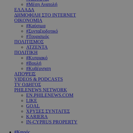
#Μέση Ανατολή
ΕΛΛΑΔΑ
ΔΗΜΟΦΙΛΗ ΣΤΟ INTERNET
ΟΙΚΟΝΟΜΙΑ
#Καύσιμα
#Συνταξιοδοτικό
#Τουρισμός
ΠΟΛΙΤΙΣΜΟΣ
ΑΤΖΕΝΤΑ
ΠΟΛΙΤΙΚΗ
#Κυπριακό
#Βουλή
#Κυβέρνηση
ΑΠΟΨΕΙΣ
VIDEOS & PODCASTS
TV ΟΔΗΓΟΣ
PHILENEWS NETWORK
EN.PHILENEWS.COM
LIKE
GOAL
ΧΡΥΣΕΣ ΣΥΝΤΑΓΕΣ
KARIERA
IN-CYPRUS PROPERTY
#Καιρός