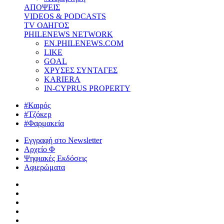
ΑΠΟΨΕΙΣ
VIDEOS & PODCASTS
TV ΟΔΗΓΟΣ
PHILENEWS NETWORK
EN.PHILENEWS.COM
LIKE
GOAL
ΧΡΥΣΕΣ ΣΥΝΤΑΓΕΣ
KARIERA
IN-CYPRUS PROPERTY
#Καιρός
#Τζόκερ
#Φαρμακεία
Εγγραφή στο Newsletter
Αρχείο Φ
Ψηφιακές Εκδόσεις
Αφιερώματα