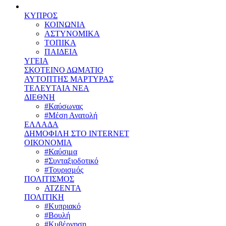
ΚΥΠΡΟΣ
ΚΟΙΝΩΝΙΑ
ΑΣΤΥΝΟΜΙΚΑ
ΤΟΠΙΚΑ
ΠΑΙΔΕΙΑ
ΥΓΕΙΑ
ΣΚΟΤΕΙΝΟ ΔΩΜΑΤΙΟ
ΑΥΤΟΠΤΗΣ ΜΑΡΤΥΡΑΣ
ΤΕΛΕΥΤΑΙΑ ΝΕΑ
ΔΙΕΘΝΗ
#Καύσωνας
#Μέση Ανατολή
ΕΛΛΑΔΑ
ΔΗΜΟΦΙΛΗ ΣΤΟ INTERNET
ΟΙΚΟΝΟΜΙΑ
#Καύσιμα
#Συνταξιοδοτικό
#Τουρισμός
ΠΟΛΙΤΙΣΜΟΣ
ΑΤΖΕΝΤΑ
ΠΟΛΙΤΙΚΗ
#Κυπριακό
#Βουλή
#Κυβέρνηση