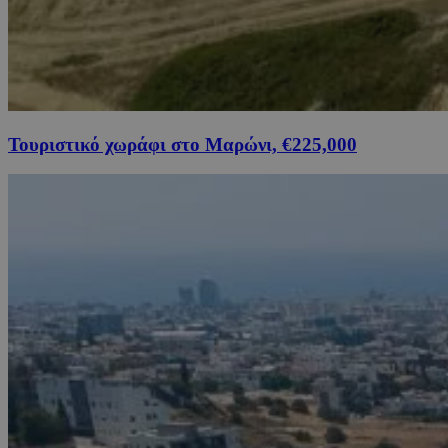
Τουριστικό χωράφι στο Μαρώνι, €225,000