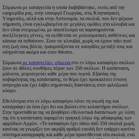
Σύμφωνα με καταγγελία η οποία διαβιβάστηκε, εκτός από την
εφημερίδα μας, στην υπουργό Γεωργίας, στις Κτηνιατρικές
Υπηρεσίες, αλλά και στην Αστυνομία, τα σκυλιά, που δεν φέρουν
σήμανση, είναι εγκλωβισμένα σε μεγάλες ομάδες στα κλουβιά και
δεν είναι στειρωμένα, με αποτέλεσμα να παρατηρούνται
ανεξέλεγκτες γέννες, να εκτίθενται σε μολυσματικές ασθένειες και
κάποια να πεθαίνουν. Ζουν σε κλουβιά, χωρίς να έχουν πάει ποτέ
στη ζωή τους βόλτα, τραυματίζονται σε καυγάδες μεταξύ τους και
οδηγούνται ακόμα και στον θάνατο.
Σύμφωνα
με καταγγελίες, σήμερα
στο εν λόγω καταφύγιο σκύλων
ζουν σε άθλιες συνθήκες πέραν των 350 σκύλων. Η κατάσταση,
μάλιστα, χειροτερεύει κάθε μέρα που περνά. Εξαιτίας της
σοβαρότητας της κατάστασης, το θέμα έχει προκαλέσει έντονη
ανησυχία και έχει λάβει σημαντικές διαστάσεις στον φιλοζωικό
κόσμο.
Εθελόντρια στο εν λόγω καταφύγιο λύνει τη σιωπή της και
καταγράφει τα όσα έχει δει και βιώσει στο κολαστήριο σκύλων.
Στην προσπάθεια της να βοηθήσει εθελοντικά διαπίστωσε με λύπη
της ότι η κατάσταση παραμένει τραγική λόγω της αδιαφορίας των
αρμόδιων Αρχών. «Το καταφύγιο έχει πάνω από 350 σκυλιά χωρίς
κανένας να γνωρίζει τον ακριβή αριθμό επειδή δεν υπάρχει κανένα
σύστημα καταγραφής και κάθε μέρα προστίθενται νέα σκυλιά, ενώ