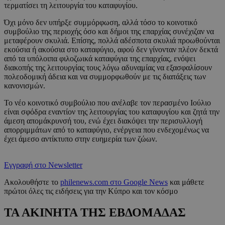
τερματίσει τη λειτουργία του καταφυγίου.
Όχι μόνο δεν υπήρξε συμμόρφωση, αλλά τόσο το κοινοτικό
συμβούλιο της περιοχής όσο και δήμοι της επαρχίας συνέχιζαν να
μεταφέρουν σκυλιά. Επίσης, πολλά αδέσποτα σκυλιά προωθούνται
εκούσια ή ακούσια στο καταφύγιο, αφού δεν γίνονταν πλέον δεκτά
από τα υπόλοιπα φιλοζωικά καταφύγια της επαρχίας, ενόψει
διακοπής της λειτουργίας τους λόγω αδυναμίας να εξασφαλίσουν
πολεοδομική άδεια και να συμμορφωθούν με τις διατάξεις των
κανονισμών.
Το νέο κοινοτικό συμβούλιο που ανέλαβε τον περασμένο Ιούλιο
είναι σφόδρα εναντίον της λειτουργίας του καταφυγίου και ζητά την
άμεση απομάκρυνσή του, ενώ έχει διακόψει την περισυλλογή
απορριμμάτων από το καταφύγιο, ενέργεια που ενδεχομένως να
έχει άμεσο αντίκτυπο στην ευημερία των ζώων.
Εγγραφή στο Newsletter
Ακολουθήστε το
philenews.com στο Google News
και μάθετε
πρώτοι όλες τις ειδήσεις για την Κύπρο και τον κόσμο
ΤΑ ΑΚΙΝΗΤΑ ΤΗΣ ΕΒΔΟΜΑΔΑΣ