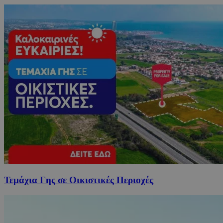
Τεμάχια Γης σε Οικιστικές Περιοχές