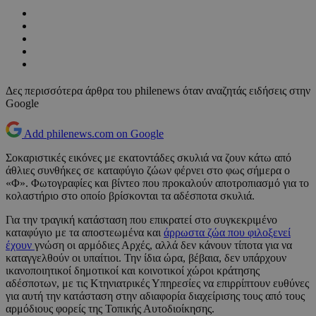
Δες περισσότερα άρθρα του philenews όταν αναζητάς ειδήσεις στην
Google
Add philenews.com on Google
Σοκαριστικές εικόνες με εκατοντάδες σκυλιά να ζουν κάτω από
άθλιες συνθήκες σε καταφύγιο ζώων φέρνει στο φως σήμερα ο
«Φ». Φωτογραφίες και βίντεο που προκαλούν αποτροπιασμό για το
κολαστήριο στο οποίο βρίσκονται τα αδέσποτα σκυλιά.
Για την τραγική κατάσταση που επικρατεί στο συγκεκριμένο
καταφύγιο με τα αποστεωμένα και
άρρωστα ζώα που φιλοξενεί
έχουν
γνώση οι αρμόδιες Αρχές, αλλά δεν κάνουν τίποτα για να
καταγγελθούν οι υπαίτιοι. Την ίδια ώρα, βέβαια, δεν υπάρχουν
ικανοποιητικοί δημοτικοί και κοινοτικοί χώροι κράτησης
αδέσποτων, με τις Κτηνιατρικές Υπηρεσίες να επιρρίπτουν ευθύνες
για αυτή την κατάσταση στην αδιαφορία διαχείρισης τους από τους
αρμόδιους φορείς της Τοπικής Αυτοδιοίκησης.