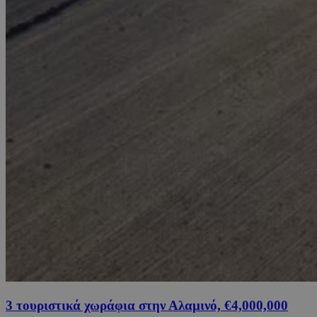
3 τουριστικά χωράφια στην Αλαμινό, €4,000,000