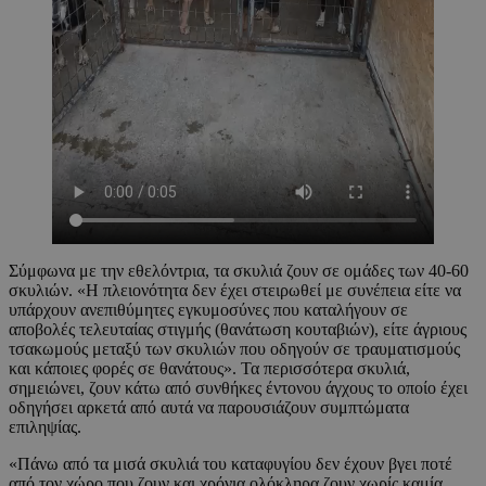
Σύμφωνα με την εθελόντρια, τα σκυλιά ζουν σε ομάδες των 40-60
σκυλιών. «Η πλειονότητα δεν έχει στειρωθεί με συνέπεια είτε να
υπάρχουν ανεπιθύμητες εγκυμοσύνες που καταλήγουν σε
αποβολές τελευταίας στιγμής (θανάτωση κουταβιών), είτε άγριους
τσακωμούς μεταξύ των σκυλιών που οδηγούν σε τραυματισμούς
και κάποιες φορές σε θανάτους». Τα περισσότερα σκυλιά,
σημειώνει, ζουν κάτω από συνθήκες έντονου άγχους το οποίο έχει
οδηγήσει αρκετά από αυτά να παρουσιάζουν συμπτώματα
επιληψίας.
«Πάνω από τα μισά σκυλιά του καταφυγίου δεν έχουν βγει ποτέ
από τον χώρο που ζουν και χρόνια ολόκληρα ζουν χωρίς καμία