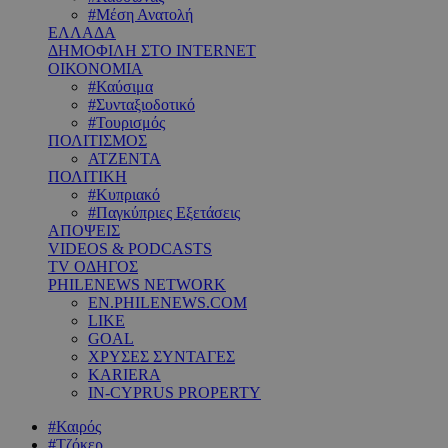
#Μέση Ανατολή
ΕΛΛΑΔΑ
ΔΗΜΟΦΙΛΗ ΣΤΟ INTERNET
ΟΙΚΟΝΟΜΙΑ
#Καύσιμα
#Συνταξιοδοτικό
#Τουρισμός
ΠΟΛΙΤΙΣΜΟΣ
ΑΤΖΕΝΤΑ
ΠΟΛΙΤΙΚΗ
#Κυπριακό
#Παγκύπριες Εξετάσεις
ΑΠΟΨΕΙΣ
VIDEOS & PODCASTS
TV ΟΔΗΓΟΣ
PHILENEWS NETWORK
EN.PHILENEWS.COM
LIKE
GOAL
ΧΡΥΣΕΣ ΣΥΝΤΑΓΕΣ
KARIERA
IN-CYPRUS PROPERTY
#Καιρός
#Τζόκερ