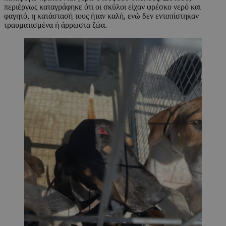
περιέργως καταγράφηκε ότι οι σκύλοι είχαν φρέσκο νερό και
φαγητό, η κατάστασή τους ήταν καλή, ενώ δεν εντοπίστηκαν
τραυματισμένα ή άρρωστα ζώα.