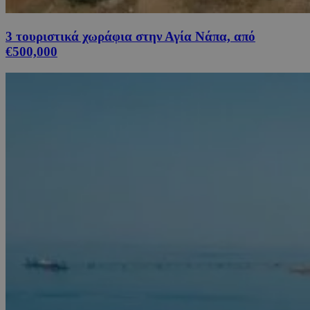
3 τουριστικά χωράφια στην Αγία Νάπα, από
€500,000