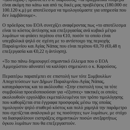
είναι ακόμη πιο κάτω και από τις δικές μας προβλέψεις (180.000 σε
100.120 κ.μ) με αποτέλεσμα να τιμολογούμαστε για υπηρεσία που
δεν λαμβάνουμε».
Ο πρόεδρος του ΕΟΑ συνεχίζει αναφέροντας πως «το αποτέλεσμα
είναι το κόστος άντλησης και επεξεργασίας ανά κυβικό μέτρο
λυμάτων να φτάσει περίπου στα €10, ποσόν το οποίο είναι
υπερβολικά ψηλό σε σχέση με το αντίστοιχο της περιοχής
Παραλιμνίου και Αγίας Νάπας που είναι περίπου €0,70 (€0,48 η
επεξεργασία και €0,22 η άντληση).
«Το πιο πάνω δημιουργεί σημαντικό έλλειμα που ο ΕΟΑ
Αμμοχώστου αδυνατεί να καλύψει σημειώνει ο κ. Καρούσος.
Περαιτέρω παραπέμπει σε επιστολή των τότε Συμβουλίων
Αποχετεύσεων των Δήμων Παραλιμνίου-Αγίας Νάπας,
καταγράφοντας και τα ακόλουθα: «Στην επιστολή τους τα τότε
συμβούλια προειδοποιούσαν για «έξυπνες» τακτικές οι οποίες
ακολουθούν εργολάβοι εκμεταλλευμένοι τον τρόπο τιμολόγησης
που καθορίζεται στα έγγραφα προσφοράς μέσω της οποίας
τιμολογούν ψηλό σταθερό κόστος και πολύ χαμηλά την παράμετρο
που σχετίζεται αναλογικά με τις ποσότητες των λυμάτων, με στόχο
να διασφαλίσουν εισπράξεις σημαντικών ποσών ανεξαρτήτως
όγκου λυμάτων που θα επεξεργαστούν.