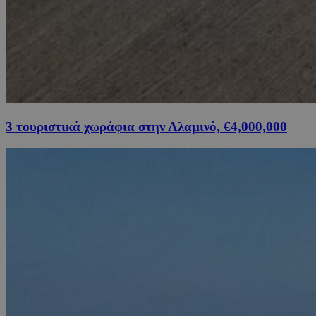
3 τουριστικά χωράφια στην Αλαμινό, €4,000,000