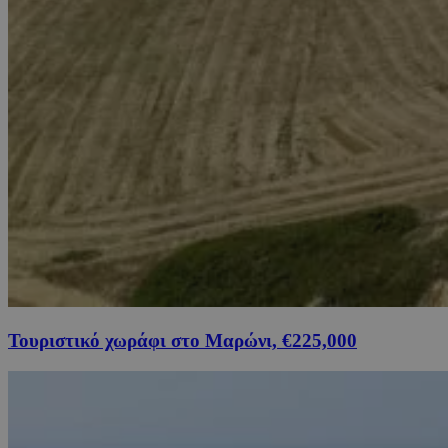
Τουριστικό χωράφι στο Μαρώνι, €225,000