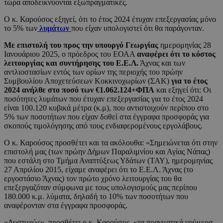
τώρα αποδεικνύονται εξωπραγματικές.
Ο κ. Καρούσος εξηγεί, ότι το έτος 2024 έτυχαν επεξεργασίας μόνο
το 5% των
λυμάτων
που είχαν υπολογιστεί ότι θα παράγονταν.
Με επιστολή του προς την υπουργό Γεωργίας
ημερομηνίας 28
Ιανουάριου 2025, ο πρόεδρος του ΕΟΑΑ
αναφέρει ότι το κόστος
λειτουργίας και συντήρησης του Ε.Ε.Λ.
Άχνας και των
αντλιοστασίων εντός των ορίων της περιοχής του πρώην
Συμβουλίου Αποχετεύσεων Κοκκινοχωρίων (ΣΑΚ)
για το έτος
2024 ανήλθε στο ποσό των €1.062.124+ΦΠΑ
και εξηγεί ότι: Οι
ποσότητες λυμάτων που έτυχαν επεξεργασίας για το έτος 2024
είναι 100.120 κυβικά μέτρα (κ.μ), που αντιστοιχούν περίπου στο
5% των ποσοτήτων που είχαν δοθεί στα έγγραφα προσφοράς για
σκοπούς τιμολόγησης από τους ενδιαφερομένους εργολάβους.
Ο κ. Καρούσος προσθέτει και τα ακόλουθα: «Σημειώνεται ότι στην
επιστολή μας (των πρώην Δήμων Παραλιμνίου και Αγίας Νάπας)
που εστάλη στο Τμήμα Αναπτύξεως Υδάτων (ΤΑΥ), ημερομηνίας
27 Απριλίου 2015, είχαμε αναφέρει ότι το Ε.Ε.Λ. Άχνας (το
εργοστάσιο Άχνας) τον πρώτο χρόνο λειτουργίας του θα
επεξεργαζόταν σύμφωνα με τους υπολογισμούς μας περίπου
180.000 κ.μ. λύματα, δηλαδή το 10% των ποσοτήτων που
αναφέρονταν στα έγγραφα προσφοράς.
«Δυστυχώς», προσθέτει ο κ. Καρούσος, «τα πραγματικά νούμερα