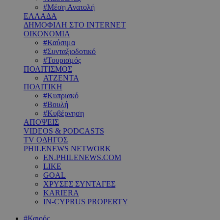
#Μέση Ανατολή
ΕΛΛΑΔΑ
ΔΗΜΟΦΙΛΗ ΣΤΟ INTERNET
ΟΙΚΟΝΟΜΙΑ
#Καύσιμα
#Συνταξιοδοτικό
#Τουρισμός
ΠΟΛΙΤΙΣΜΟΣ
ΑΤΖΕΝΤΑ
ΠΟΛΙΤΙΚΗ
#Κυπριακό
#Βουλή
#Κυβέρνηση
ΑΠΟΨΕΙΣ
VIDEOS & PODCASTS
TV ΟΔΗΓΟΣ
PHILENEWS NETWORK
EN.PHILENEWS.COM
LIKE
GOAL
ΧΡΥΣΕΣ ΣΥΝΤΑΓΕΣ
KARIERA
IN-CYPRUS PROPERTY
#Καιρός