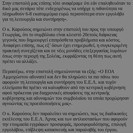
Στην επιστολή μας επίσης τότε αναφέραμε ότι εάν επαληθευόταν το
δικό μας σενάριο τότε ενδεχομένως να υπήρχε η πιθανότητα να
πληρωθούν 6-8 εκατομμύρια ευρώ περισσότερα στον εργολάβο
για τη λειτουργία και συντήρηση».
Ο κ. Καρούσος σημειώνει στην επιστολή του προς την υπουργό
Γεωργίας, ότι το συμβόλαιο είναι κλειστό 20ετούς διάρκειας
γεγονός που δημιουργεί επιπρόσθετα προβλήματα και κόστος.
Αναφέρει επίσης, πως εξ’ όσων έχει ενημερωθεί, η συγκεκριμένη
πρακτική συνεχίζεται και σε νέες μονάδες επεξεργασίας λυμάτων
όπως στην περιοχή της Σολέας, εκφράζοντας τη θέση πως αυτή
πρέπει να αλλάξει.
Περαιτέρω, στην επιστολή σημειώνονται τα εξής: «Ο ΕΟΑ
Αμμοχώστου αδυνατεί και δεν θα πληρώσει τα πιο πάνω που
αφορούν τη λειτουργία και συντήρηση του Ε.Ε.Λ. και τυχόν
ελλείματα θα πρέπει να καλυφθούν από την κεντρική κυβέρνηση
αφού πρόκειται για διαχρονικές αποφάσεις της κεντρικής
κυβέρνησης και αδυναμιών του συμβολαίου τα οποία προχώρησαν
αγνοώντας τις προειδοποιήσεις μας».
Ο κ. Καρούσος δεν παραλείπει να σημειώσει, πως τις διαδικασίες
εκτέλεσης του Ε.Ε.Λ. Άχνας και των αντλιοστασίων που αφορούν
την ετοιμασία εγγράφων προσφοράς, προσφοροδότησης, επιλογή
εργολάβου, επίβλεψη κατασκευής και παραλαβής του έργου,