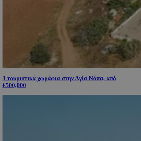
3 τουριστικά χωράφια στην Αγία Νάπα, από
€500,000