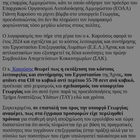
της επαρχίας Αμμοχώστου, κάτι το οποίο οδήγησε τον πρόεδρο του
Επαρχιακού Οργανισμού Αυτοδιοίκησης Αμμοχώστου (ΕΟΑΑ)
Γιάννη Καρούσο να ρίχνει βόμβα στο υπουργείο Γεωργίας,
προειδοποιώντας ότι δεν θα πληρώσει τον λογαριασμό
φορτώνοντας τόσο μεγάλο κόστος στους πολίτες.
Ο λογαριασμός που πήρε στα χέρια του ο κ. Καρούσος αφορά το
έτος 2024 και σχετίζεται με το κόστος λειτουργίας και συντήρησης
του Εργοστασίου Επεξεργασίας Λυμάτων (Ε.Ε.Λ.) Άχνας και των
αντλιοστασίων που εξυπηρετεί τις δέκα κοινότητες του πρώην
Συμβουλίου Αποχετεύσεων Κοκκινοχωρίων (ΣΑΚ).
Ο κ.
Καρούσος
θεωρεί πως η εκτόξευση του κόστους
λειτουργίας και συντήρησης του Εργοστασίου
της Άχνας
, που
φτάνει στα €10 το κυβικό αντί περίπου 55-70 σεντ ανά κυβικό,
προέκυψε από χειρισμούς και
σχεδιασμούς του υπουργείου
Γεωργίας
και ότι αυτό έγινε παρά τις προειδοποιήσεις προς το
Τμήμα Αναπτύξεως Υδάτων (ΤΑΥ) εδώ και χρόνια.
Συγκεκριμένα,
σε επιστολή του προς την υπουργό Γεωργίας
αναφέρει, πως στα έγγραφα προσφορών είχε περιληφθεί
πρόνοια
για σταθερή ψηλή αποζημίωση του εργολάβου και τώρα
διαπιστώνεται ότι αυτός πληρώνεται όχι με βάση τις πραγματικές
ποσότητες που τυγχάνουν επεξεργασίας (στην πράξη) αλλά για το
σύνολο των ποσοτήτων που είχαν υπολογιστεί παλαιότερα και που