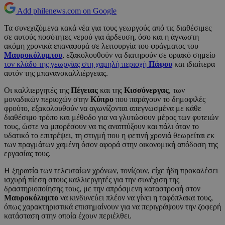
Add philenews.com on Google
Τα συνεχιζόμενα κακά νέα για τους γεωργούς από τις διαθέσιμες
σε αυτούς ποσότητες νερού για άρδευση, όσο και η άγνωστη
ακόμη χρονικά επαναφορά σε λειτουργία του φράγματος του
Μαυροκόλυμπου
, εξακολουθούν να διατηρούν σε οριακό σημείο
τον κλάδο της γεωργίας στη χαμηλή περιοχή
Πάφου
και ιδιαίτερα
αυτόν της μπανανοκαλλιέργειας.
Οι καλλιεργητές της
Πέγειας
και της
Κισσόνεργας
, των
μοναδικών περιοχών στην
Κύπρο
που παράγουν το δημοφιλές
φρούτο, εξακολουθούν να αγωνίζονται απεγνωσμένα με κάθε
διαθέσιμο τρόπο και μέθοδο για να γλυτώσουν μέρος των φυτειών
τους, ώστε να μπορέσουν να τις αναπτύξουν και πάλι όταν το
υδατικό το επιτρέψει, τη στιγμή που η φετινή χρονιά θεωρείται εκ
των πραγμάτων χαμένη όσον αφορά στην οικονομική απόδοση της
εργασίας τους.
Η ξηρασία των τελευταίων χρόνων, τονίζουν, είχε ήδη προκαλέσει
ισχυρή πίεση στους καλλιεργητές για την συνέχιση της
δραστηριοποίησης τους, με την απρόσμενη καταστροφή στον
Μαυροκόλυμπο
να κινδυνεύει πλέον να γίνει η ταφόπλακα τους,
όπως χαρακτηριστικά επισημαίνουν για να περιγράψουν την ζοφερή
κατάσταση στην οποία έχουν περιέλθει.