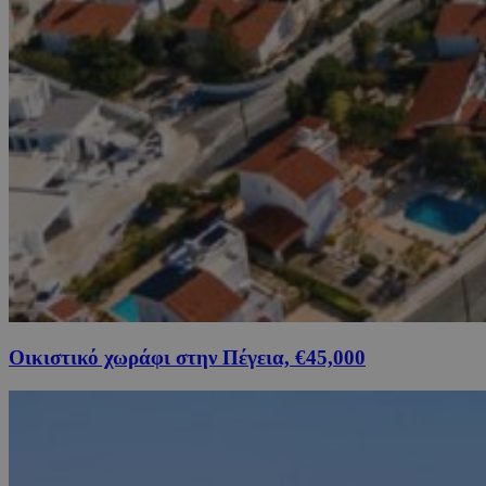
Οικιστικό χωράφι στην Πέγεια, €45,000