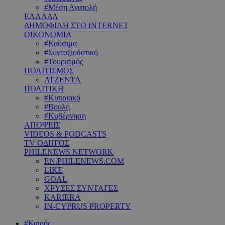
#Μέση Ανατολή
ΕΛΛΑΔΑ
ΔΗΜΟΦΙΛΗ ΣΤΟ INTERNET
ΟΙΚΟΝΟΜΙΑ
#Καύσιμα
#Συνταξιοδοτικό
#Τουρισμός
ΠΟΛΙΤΙΣΜΟΣ
ΑΤΖΕΝΤΑ
ΠΟΛΙΤΙΚΗ
#Κυπριακό
#Βουλή
#Κυβέρνηση
ΑΠΟΨΕΙΣ
VIDEOS & PODCASTS
TV ΟΔΗΓΟΣ
PHILENEWS NETWORK
EN.PHILENEWS.COM
LIKE
GOAL
ΧΡΥΣΕΣ ΣΥΝΤΑΓΕΣ
KARIERA
IN-CYPRUS PROPERTY
#Καιρός