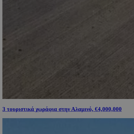
3 τουριστικά χωράφια στην Αλαμινό, €4,000,000