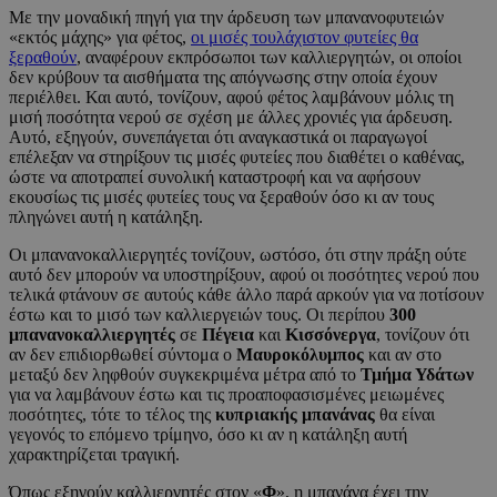
Με την μοναδική πηγή για την άρδευση των μπανανοφυτειών
«εκτός μάχης» για φέτος,
οι μισές τουλάχιστον φυτείες θα
ξεραθούν
, αναφέρουν εκπρόσωποι των καλλιεργητών, οι οποίοι
δεν κρύβουν τα αισθήματα της απόγνωσης στην οποία έχουν
περιέλθει. Και αυτό, τονίζουν, αφού φέτος λαμβάνουν μόλις τη
μισή ποσότητα νερού σε σχέση με άλλες χρονιές για άρδευση.
Αυτό, εξηγούν, συνεπάγεται ότι αναγκαστικά οι παραγωγοί
επέλεξαν να στηρίξουν τις μισές φυτείες που διαθέτει ο καθένας,
ώστε να αποτραπεί συνολική καταστροφή και να αφήσουν
εκουσίως τις μισές φυτείες τους να ξεραθούν όσο κι αν τους
πληγώνει αυτή η κατάληξη.
Οι μπανανοκαλλιεργητές τονίζουν, ωστόσο, ότι στην πράξη ούτε
αυτό δεν μπορούν να υποστηρίξουν, αφού οι ποσότητες νερού που
τελικά φτάνουν σε αυτούς κάθε άλλο παρά αρκούν για να ποτίσουν
έστω και το μισό των καλλιεργειών τους. Οι περίπου
300
μπανανοκαλλιεργητές
σε
Πέγεια
και
Κισσόνεργα
, τονίζουν ότι
αν δεν επιδιορθωθεί σύντομα ο
Μαυροκόλυμπος
και αν στο
μεταξύ δεν ληφθούν συγκεκριμένα μέτρα από το
Τμήμα Υδάτων
για να λαμβάνουν έστω και τις προαποφασισμένες μειωμένες
ποσότητες, τότε το τέλος της
κυπριακής μπανάνας
θα είναι
γεγονός το επόμενο τρίμηνο, όσο κι αν η κατάληξη αυτή
χαρακτηρίζεται τραγική.
Όπως εξηγούν καλλιεργητές στον «
Φ
», η μπανάνα έχει την