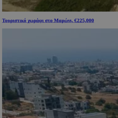
Τουριστικό χωράφι στο Μαρώνι, €225,000