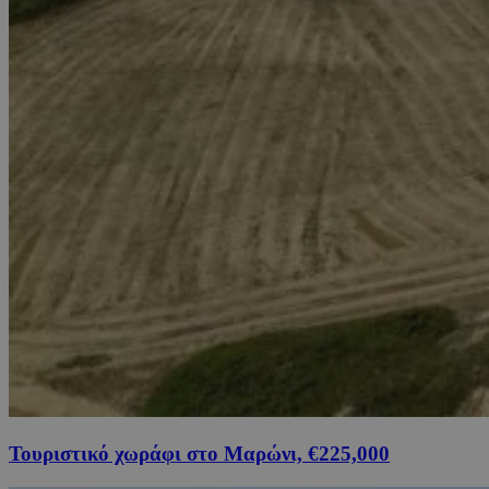
Τουριστικό χωράφι στο Μαρώνι, €225,000