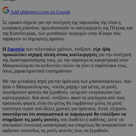
Add philenews.com on Google
Σε οριακό σημείο για την συνέχιση της παρουσίας της είναι η
κυπριακή μπανάνα, προειδοποιούν οι καλλιεργητές της Πέγειας και
της Κισσόνεργας, των μοναδικών περιοχών στην Κύπρο που
παράγουν το δημοφιλές φρούτο.
Η
ξηρασία
των τελευταίων χρόνων, τονίζουν,
είχε ήδη
προκαλέσει ισχυρή πίεση στους καλλιεργητές
για την συνέχιση
της δραστηριοποίησης τους, με την απρόσμενη καταστροφή στον
Μαυροκόλυμπο να κινδυνεύει πλέον να γίνει η ταφόπλακα τους,
όπως χαρακτηριστικά επισημαίνουν.
Με την μοναδική πηγή για την άρδευση των μπανανοφυτειών, που
ήταν ο Μαυροκόλυμπος, «εκτός μάχης» για φέτος, οι μισές
τουλάχιστον φυτείες θα ξεραθούν, εκτιμούν εκπρόσωποι των
καλλιεργητών. Και αυτό, τονίζουν, αφού τα μηνύματα από τους
κρατικούς φορείς είναι ότι φέτος θα λαμβάνουν μόλις τη μισή
ποσότητα νερού από άλλες χρονιές για άρδευση. Αυτό, εξηγούν,
συνεπάγεται ότι αναγκαστικά οι παραγωγοί θα επιλέξουν να
στηρίξουν τις μισές φυτείες
που διαθέτει ο καθένας, ώστε να
αποτραπεί συνολική καταστροφή και επομένως θα αναγκαστούν να
αφήσουν εκουσίως τις μισές φυτείες τους να ξεραθούν.