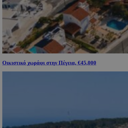
Οικιστικό χωράφι στην Πέγεια, €45,000