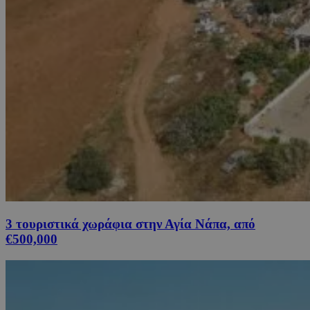
3 τουριστικά χωράφια στην Αγία Νάπα, από
€500,000