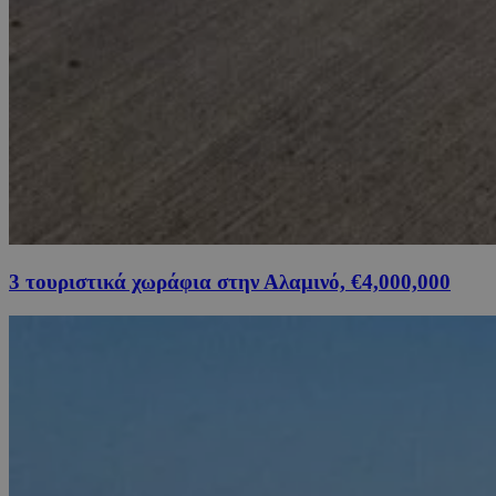
3 τουριστικά χωράφια στην Αλαμινό, €4,000,000