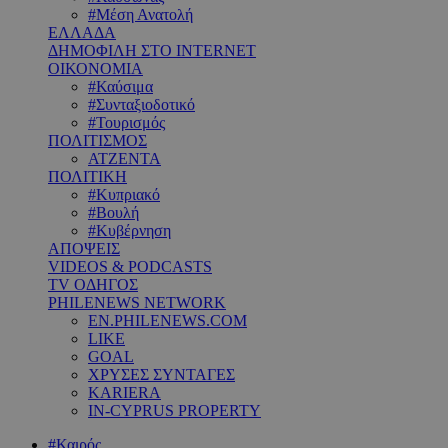
#Μέση Ανατολή
ΕΛΛΑΔΑ
ΔΗΜΟΦΙΛΗ ΣΤΟ INTERNET
ΟΙΚΟΝΟΜΙΑ
#Καύσιμα
#Συνταξιοδοτικό
#Τουρισμός
ΠΟΛΙΤΙΣΜΟΣ
ΑΤΖΕΝΤΑ
ΠΟΛΙΤΙΚΗ
#Κυπριακό
#Βουλή
#Κυβέρνηση
ΑΠΟΨΕΙΣ
VIDEOS & PODCASTS
TV ΟΔΗΓΟΣ
PHILENEWS NETWORK
EN.PHILENEWS.COM
LIKE
GOAL
ΧΡΥΣΕΣ ΣΥΝΤΑΓΕΣ
KARIERA
IN-CYPRUS PROPERTY
#Καιρός