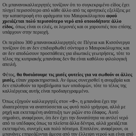
Οι μπανανοκαλλιεργητές τονίζουν ότι το συγκεκριμένο είδος έχει
πληγεί περισσότερο από κάθε άλλο από τις αρνητικές εξελίξεις με
την καταστροφή στο φράγματα του Μαυροκόλυμπου
αφού
χρειάζεται πολύ περισσότερο νερό από οποιοδήποτε άλλο
είδος
, όπως είναι οι ελιές, οι λεμονιές και οι χαρουπιές που επίσης
υπάρχουν στην περιοχή.
Οι περίπου 300 μπανανοκαλλιεργητές σε Πέγεια και Κισσόνεργα
τονίζουν ότι αν δεν επιδιορθωθεί σύντομα ο Μαυροκόλυμπος και
αν δεν αποδώσουν προσπάθειες για ιδιωτικές γεωτρήσεις, τότε το
τέλος της κυπριακής μπανάνας δεν θα είναι καθόλου φιλολογική
απειλή.
Φέτος,
θα θυσιάσουμε τις μισές φυτείες για να σωθούν οι άλλες
μισές,
είπαν χαρακτηριστικά. Αν όμως συνεχισθεί η ανομβρία και
δεν επιλυθούν τα προβλήματα των υποδομών, τότε το τέλος της
καλλιέργειας αυτής είναι προδιαγεγραμμένο.
Όπως εξηγούν καλλιεργητές στον «Φ», η μπανάνα έχει την
ιδιαιτερότητα να αναπτύσσεται ως φυτό πολύ γρήγορα, αλλά με
ρηχή και εκτεταμένη ανάπτυξη των ριζών στο έδαφος. Αυτό
σημαίνει, αναφέρουν, ότι δεν έχει την δυνατότητα να αντλεί νερό
από το υπέδαφος όπως τα πλείστα άλλα δέντρα, αλλά χρειάζεται
εκτεταμένο, συνεχές και πολύ πότισμα. Επιπλέον, αναφέρουν, οι
μπανάνες επηρεάζονται άμεσα από την έλλειψη νερού και είναι από