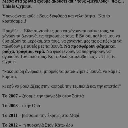
Μέσα στα χρόνια έχουμε ακούσει απ ‘ τους «μεγάλους» πως…
This is Cyprus.
Υπονοώντας κάθε είδους διαφθορά και γελοιότητα. Και το
κρατήσαμε..!
Προχθές… Είδα συντοπίτες μου να χάνουν τα σπίτια τους, να
χάνουν τα ζωντανά, τις περιουσίες τους. Είδα συμπολίτες μου να
θυσιάζουν το μεροκάματό τους, να χάνονται μες τις φωτιές και να
παλεύουν με αυτές μες τα βουνά.
Να προσφέρουν φάρμακα,
ρούχα, τρόφιμα, νερά.
Να φιλοξενούν, να παρηγορούν, να
αγαπούν. Τον τόπο τους. Και τελικά κατάλαβα πως …
This,
is
Cyprus.
“κακομοίρη άνθρωπε, μπορείς να μετακινήσεις βουνά, να κάμεις
θάματα,
κι εσύ να βουλιάζεις στην κοπριά, την τεμπελιά και την απιστία!”
Το 2007
– ζήσαμε την τραγωδία στον Σαϊττά
Το 2008
– στην Ορά
Το 2011
– βιώσαμε την έκρηξη στο Μαρί
Το 2012
– η πυρκαγιά Στον Κάτω δρυ