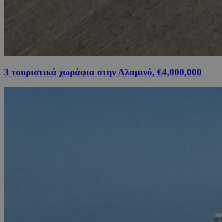
3 τουριστικά χωράφια στην Αλαμινό, €4,000,000