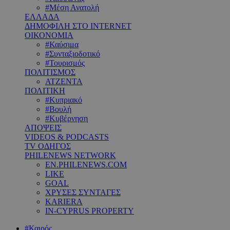
#Μέση Ανατολή
ΕΛΛΑΔΑ
ΔΗΜΟΦΙΛΗ ΣΤΟ INTERNET
ΟΙΚΟΝΟΜΙΑ
#Καύσιμα
#Συνταξιοδοτικό
#Τουρισμός
ΠΟΛΙΤΙΣΜΟΣ
ΑΤΖΕΝΤΑ
ΠΟΛΙΤΙΚΗ
#Κυπριακό
#Βουλή
#Κυβέρνηση
ΑΠΟΨΕΙΣ
VIDEOS & PODCASTS
TV ΟΔΗΓΟΣ
PHILENEWS NETWORK
EN.PHILENEWS.COM
LIKE
GOAL
ΧΡΥΣΕΣ ΣΥΝΤΑΓΕΣ
KARIERA
IN-CYPRUS PROPERTY
#Καιρός