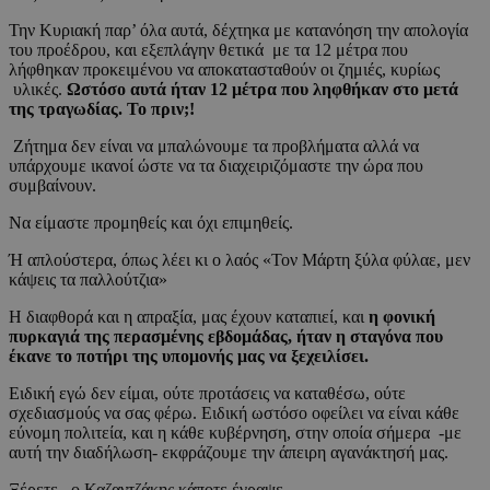
Την Κυριακή παρ’ όλα αυτά, δέχτηκα με κατανόηση την απολογία
του προέδρου, και εξεπλάγην θετικά με τα 12 μέτρα που
λήφθηκαν προκειμένου να αποκατασταθούν οι ζημιές, κυρίως
υλικές.
Ωστόσο αυτά ήταν 12 μέτρα που ληφθήκαν στο μετά
της τραγωδίας. Το πριν;!
Ζήτημα δεν είναι να μπαλώνουμε τα προβλήματα αλλά να
υπάρχουμε ικανοί ώστε να τα διαχειριζόμαστε την ώρα που
συμβαίνουν.
Να είμαστε προμηθείς και όχι επιμηθείς.
Ή απλούστερα, όπως λέει κι ο λαός «Τον Μάρτη ξύλα φύλαε, μεν
κάψεις τα παλλούτζια»
Η διαφθορά και η απραξία, μας έχουν καταπιεί, και
η φονική
πυρκαγιά της περασμένης εβδομάδας, ήταν η σταγόνα που
έκανε το ποτήρι της υπομονής μας να ξεχειλίσει.
Ειδική εγώ δεν είμαι, ούτε προτάσεις να καταθέσω, ούτε
σχεδιασμούς να σας φέρω. Ειδική ωστόσο οφείλει να είναι κάθε
εύνομη πολιτεία, και η κάθε κυβέρνηση, στην οποία σήμερα -με
αυτή την διαδήλωση- εκφράζουμε την άπειρη αγανάκτησή μας.
Ξέρετε.. ο Καζαντζάκης κάποτε έγραψε