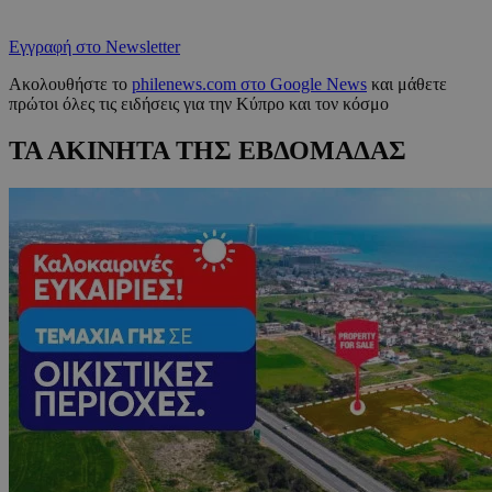
Εγγραφή στο Newsletter
Ακολουθήστε το
philenews.com στο Google News
και μάθετε
πρώτοι όλες τις ειδήσεις για την Κύπρο και τον κόσμο
ΤΑ ΑΚΙΝΗΤΑ ΤΗΣ ΕΒΔΟΜΑΔΑΣ