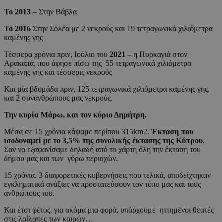
Το 2013
– Στην Βάβλα
Το 2016
Στην Σολέα με 2 νεκρούς και 19 τετραγωνικά χιλιόμετρα
καμένης γης
Τέσσερα χρόνια πριν, Ιούλιο του
2021
– η Πυρκαγιά στον
Αρακαπά, που άφησε πίσω της 55 τετραγωνικά χιλιόμετρα
καμένης γης και τέσσερις νεκρούς
Και μία βδομάδα πριν, 125 τετραγωνικά χιλιόμετρα καμένης γης,
και 2 συνανθρώπους μας νεκρούς.
Την κυρία Μάρω, και τον κύριο Δημήτρη.
Μέσα σε 15 χρόνια κάψαμε περίπου 315km2.
Έκταση που
ισοδυναμεί με το 3,5% της συνολικής έκτασης της Κύπρου
.
Σαν να εξαφανίσαμε δηλαδή από το χάρτη όλη την έκταση του
δήμου μας και των γύρω περιοχών.
15 χρόνια. 3 διαφορετικές κυβερνήσεις που τελικά, αποδείχτηκαν
εγκληματικά ανάξιες να προστατεύσουν τον τόπο μας και τους
ανθρώπους του.
Και έτσι φέτος, για ακόμα μια φορά, υπάρχουμε ηττημένοι θεατές
στις λαίλαπες των καιρών…