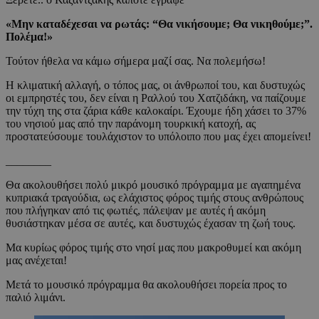
«Μην καταδέχεσαι να ρωτάς: “Θα νικήσουμε; Θα νικηθούμε;”.
Πολέμα!»
Τούτον ήθελα να κάμω σήμερα μαζί σας. Να πολεμήσω!
Η κλιματική αλλαγή, ο τόπος μας, οι άνθρωποί του, και δυστυχώς
οι εμπρηστές του, δεν είναι η Ραλλού του Χατζιδάκη, να παίζουμε
την τύχη της στα ζάρια κάθε καλοκαίρι. Έχουμε ήδη χάσει το 37%
του νησιού μας από την παράνομη τουρκική κατοχή, ας
προστατεύσουμε τουλάχιστον το υπόλοιπο που μας έχει απομείνει!
________
Θα ακολουθήσει πολύ μικρό μουσικό πρόγραμμα με αγαπημένα
κυπριακά τραγούδια, ως ελάχιστος φόρος τιμής στους ανθρώπους
που πλήγηκαν από τις φωτιές, πάλεψαν με αυτές ή ακόμη
θυσιάστηκαν μέσα σε αυτές, και δυστυχώς έχασαν τη ζωή τους.
Μα κυρίως φόρος τιμής στο νησί μας που μακροθυμεί και ακόμη
μας ανέχεται!
Μετά το μουσικό πρόγραμμα θα ακολουθήσει πορεία προς το
παλιό λιμάνι.