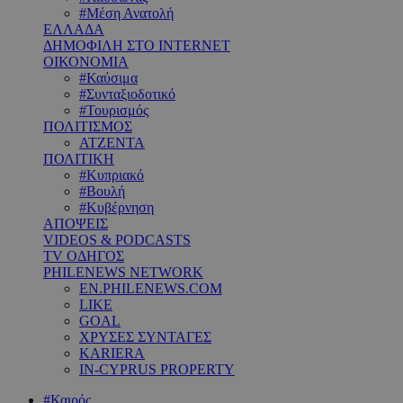
#Μέση Ανατολή
ΕΛΛΑΔΑ
ΔΗΜΟΦΙΛΗ ΣΤΟ INTERNET
ΟΙΚΟΝΟΜΙΑ
#Καύσιμα
#Συνταξιοδοτικό
#Τουρισμός
ΠΟΛΙΤΙΣΜΟΣ
ΑΤΖΕΝΤΑ
ΠΟΛΙΤΙΚΗ
#Κυπριακό
#Βουλή
#Κυβέρνηση
ΑΠΟΨΕΙΣ
VIDEOS & PODCASTS
TV ΟΔΗΓΟΣ
PHILENEWS NETWORK
EN.PHILENEWS.COM
LIKE
GOAL
ΧΡΥΣΕΣ ΣΥΝΤΑΓΕΣ
KARIERA
IN-CYPRUS PROPERTY
#Καιρός