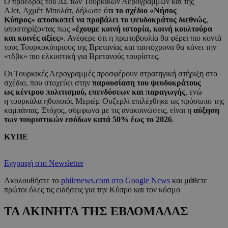
Ο πρόεδρος του ΔΣ των Τουρκικών Αερογραμμών και της
AJet, Αχμέτ Μπολάτ, δήλωσε ότ
ι το σχέδιο «Νήσος
Κύπρος» αποσκοπεί να προβάλει το ψευδοκράτος διεθνώς
,
υποστηρίζοντας πως
«έχουμε κοινή ιστορία, κοινή κουλτούρα
και κοινές αξίες»
. Ανέφερε ότι η πρωτοβουλία θα φέρει πιο κοντά
τους Τουρκοκύπριους της Βρετανίας και ταυτόχρονα θα κάνει την
«τδβκ» πιο ελκυστική για Βρετανούς τουρίστες.
Οι Τουρκικές Αερογραμμές προσφέρουν στρατηγική στήριξη στο
σχέδιο, που στοχεύει στην
παρουσίαση του ψευδοκράτους
ως κέντρου πολιτισμού, επενδύσεων και παραγωγής
, ενώ
η τουρκάλα ηθοποιός Μεριέμ Ουζερλί επιλέχθηκε ως πρόσωπο της
καμπάνιας. Στόχος, σύμφωνα με τις ανακοινώσεις, είναι η
αύξηση
των τουριστικών εσόδων κατά 50% έως το 2026
.
ΚΥΠΕ
Εγγραφή στο Newsletter
Ακολουθήστε το
philenews.com στο Google News
και μάθετε
πρώτοι όλες τις ειδήσεις για την Κύπρο και τον κόσμο
ΤΑ ΑΚΙΝΗΤΑ ΤΗΣ ΕΒΔΟΜΑΔΑΣ