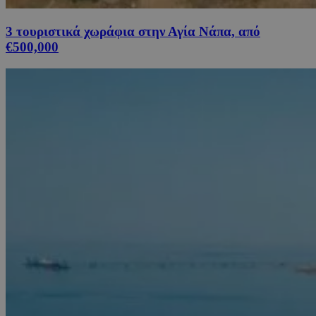
3 τουριστικά χωράφια στην Αγία Νάπα, από
€500,000