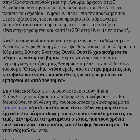
στην Κωνσταντινούπολη και την Άγκυρα, άρχισαν στις 5
Αυγούστου από την τουρκική αεροπορική εταιρεία AJet, στο
πλαίσιο του σχεδίου «Νήσος Κύπρος» για την προώθηση του
ψευδοκράτους ως τουριστικού προορισμού, σύμφωνα με
δημοσιεύματα στον τουρκοκυπριακό Τύπο. Το εισιτήριο
είναι επιχορηγούμενο και κοστίζει 250 στερλίνες με επιστροφή.
Κατά την παρουσίαση του νέου δρομολογίου σε εκδήλωση στο
Λονδίνο, ο «πρωθυπουργός» του ψευδοκράτους και πρόεδρος του
Κόμματος Εθνικής Ενότητας
Ουνάλ Ουστέλ χαρακτήρισε το
μέτρο ως «ιστορικό βήμα»
, σημειώνοντας πως παρά τα
«εμπάργκο», η στήριξη της Άγκυρας επιτρέπει την πρόοδο στον
τουρισμό.
Όπως είπε, «τόσο εμείς, όσο οι επιχειρηματίες μας
καταβάλλουν έντονες προσπάθειες για να ξεπεράσουν τα
εμπάργκο σε αυτό τον τομέα»
.
Στην ίδια εκδήλωση, ο «υπουργός τουρισμού» Φικρί
Ατάογλου χαρακτήρισε το νέο δρομολόγιο «γέφυρα» που θα
διευκολύνει τη σύνδεση της τουρκοκυπριακής διασποράς με τα
κατεχόμενα
.
«Αυτό που θέλουμε είναι πλέον να μπορείτε να
έρχεστε στα πάτρια εδάφη πιο άνετα και εύκολα με αυτές τις
τιμές. Δεν πρέπει να προτιμάται ο νότος, που τόσα χρόνια
επιλεγόταν λόγω απελπισίας και έλλειψης δυνατότητας. Το
νησί σάς καλεί»
, είπε.