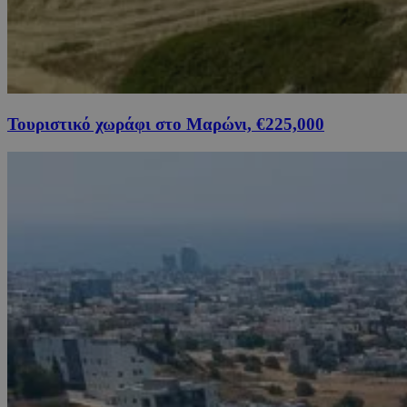
Τουριστικό χωράφι στο Μαρώνι, €225,000