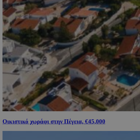
Οικιστικό χωράφι στην Πέγεια, €45,000