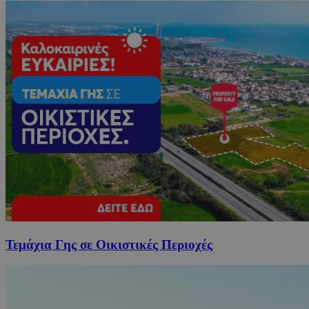
Τεμάχια Γης σε Οικιστικές Περιοχές