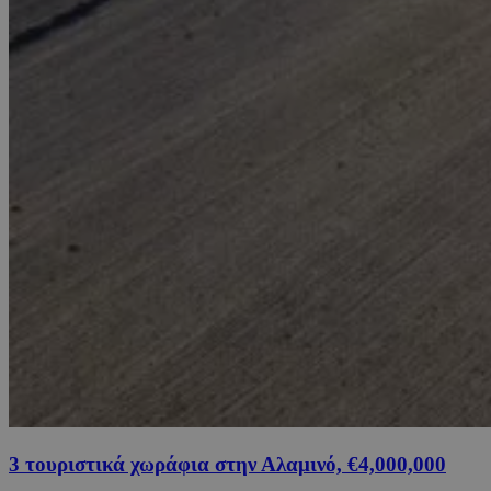
3 τουριστικά χωράφια στην Αλαμινό, €4,000,000