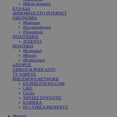
#Μέση Ανατολή
ΕΛΛΑΔΑ
ΔΗΜΟΦΙΛΗ ΣΤΟ INTERNET
ΟΙΚΟΝΟΜΙΑ
#Καύσιμα
#Συνταξιοδοτικό
#Τουρισμός
ΠΟΛΙΤΙΣΜΟΣ
ΑΤΖΕΝΤΑ
ΠΟΛΙΤΙΚΗ
#Κυπριακό
#Βουλή
#Κυβέρνηση
ΑΠΟΨΕΙΣ
VIDEOS & PODCASTS
TV ΟΔΗΓΟΣ
PHILENEWS NETWORK
EN.PHILENEWS.COM
LIKE
GOAL
ΧΡΥΣΕΣ ΣΥΝΤΑΓΕΣ
KARIERA
IN-CYPRUS PROPERTY
#Καιρός