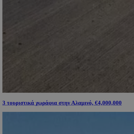
3 τουριστικά χωράφια στην Αλαμινό, €4,000,000