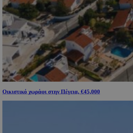
Οικιστικό χωράφι στην Πέγεια, €45,000