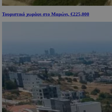
Τουριστικό χωράφι στο Μαρώνι, €225,000