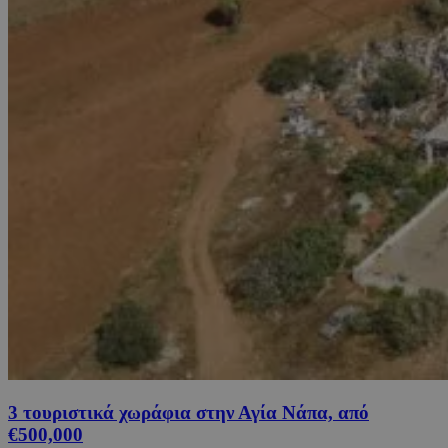
3 τουριστικά χωράφια στην Αγία Νάπα, από
€500,000