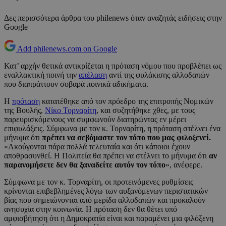
Δες περισσότερα άρθρα του philenews όταν αναζητάς ειδήσεις στην
Google
Add philenews.com on Google
Κατ’ αρχήν θετικά αντικρίζεται η πρόταση νόμου που προβλέπει ως
εναλλακτική ποινή την
απέλαση
αντί της φυλάκισης αλλοδαπών
που διαπράττουν σοβαρά ποινικά αδικήματα.
Η
πρόταση
κατατέθηκε από τον πρόεδρο της επιτροπής Νομικών
της Βουλής,
Νίκο Τορναρίτη
, και συζητήθηκε χθες, με τους
παρευρισκόμενους να συμφωνούν διατηρώντας εν μέρει
επιφυλάξεις. Σύμφωνα με τον κ. Τορναρίτη, η πρόταση στέλνει ένα
μήνυμα ότι
πρέπει να σεβόμαστε τον τόπο που μας φιλοξενεί.
«Ακούγονται πάρα πολλά τελευταία και ότι κάποιοι έχουν
αποθρασυνθεί. Η Πολιτεία θα πρέπει να στέλνει το μήνυμα ότι
αν
παρανομήσετε δεν θα ξαναδείτε αυτόν τον τόπο
», ανέφερε.
Σύμφωνα με τον κ. Τορναρίτη, οι προτεινόμενες ρυθμίσεις
κρίνονται επιβεβλημένες λόγω των αυξανόμενων περιστατικών
βίας που σημειώνονται από μερίδα αλλοδαπών και προκαλούν
ανησυχία στην κοινωνία. Η πρόταση δεν θα θέτει υπό
αμφισβήτηση ότι η Δημοκρατία είναι και παραμένει μια φιλόξενη