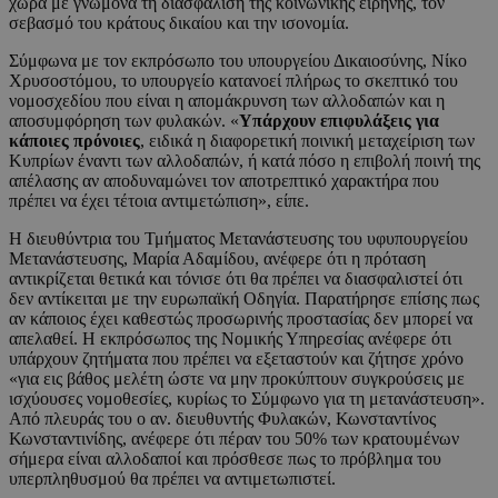
χώρα με γνώμονα τη διασφάλιση της κοινωνικής ειρήνης, τον
σεβασμό του κράτους δικαίου και την ισονομία.
Σύμφωνα με τον εκπρόσωπο του υπουργείου Δικαιοσύνης, Νίκο
Χρυσοστόμου, το υπουργείο κατανοεί πλήρως το σκεπτικό του
νομοσχεδίου που είναι η απομάκρυνση των αλλοδαπών και η
αποσυμφόρηση των φυλακών. «
Υπάρχουν επιφυλάξεις για
κάποιες πρόνοιες
, ειδικά η διαφορετική ποινική μεταχείριση των
Κυπρίων έναντι των αλλοδαπών, ή κατά πόσο η επιβολή ποινή της
απέλασης αν αποδυναμώνει τον αποτρεπτικό χαρακτήρα που
πρέπει να έχει τέτοια αντιμετώπιση», είπε.
Η διευθύντρια του Τμήματος Μετανάστευσης του υφυπουργείου
Μετανάστευσης, Μαρία Αδαμίδου, ανέφερε ότι η πρόταση
αντικρίζεται θετικά και τόνισε ότι θα πρέπει να διασφαλιστεί ότι
δεν αντίκειται με την ευρωπαϊκή Οδηγία. Παρατήρησε επίσης πως
αν κάποιος έχει καθεστώς προσωρινής προστασίας δεν μπορεί να
απελαθεί. Η εκπρόσωπος της Νομικής Υπηρεσίας ανέφερε ότι
υπάρχουν ζητήματα που πρέπει να εξεταστούν και ζήτησε χρόνο
«για εις βάθος μελέτη ώστε να μην προκύπτουν συγκρούσεις με
ισχύουσες νομοθεσίες, κυρίως το Σύμφωνο για τη μετανάστευση».
Από πλευράς του ο αν. διευθυντής Φυλακών, Κωνσταντίνος
Κωνσταντινίδης, ανέφερε ότι πέραν του 50% των κρατουμένων
σήμερα είναι αλλοδαποί και πρόσθεσε πως το πρόβλημα του
υπερπληθυσμού θα πρέπει να αντιμετωπιστεί.