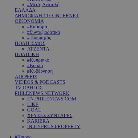
#Μέση Ανατολή
ΕΛΛΑΔΑ
ΔΗΜΟΦΙΛΗ ΣΤΟ INTERNET
ΟΙΚΟΝΟΜΙΑ
#Καύσιμα
#Συνταξιοδοτικό
#Τουρισμός
ΠΟΛΙΤΙΣΜΟΣ
ΑΤΖΕΝΤΑ
ΠΟΛΙΤΙΚΗ
#Κυπριακό
#Βουλή
#Κυβέρνηση
ΑΠΟΨΕΙΣ
VIDEOS & PODCASTS
TV ΟΔΗΓΟΣ
PHILENEWS NETWORK
EN.PHILENEWS.COM
LIKE
GOAL
ΧΡΥΣΕΣ ΣΥΝΤΑΓΕΣ
KARIERA
IN-CYPRUS PROPERTY
#Καιρός