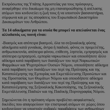
Εκπρόσωπος της Υπάτης Αρμοστείας για τους πρόσφυγες,
αναφέρθηκε στο δικαίωμα της μη επαναπροώθησης ή απέλασης
ατόμων που κινδυνεύει η ζωή τους ή να υποστούν βασανιστήρια,
σύμφωνα και με τις αποφάσεις του Ευρωπαϊκού Δικαστηρίου
Δικαιωμάτων του Ανθρώπου.
Τα 14 αδικήματα για τα οποία θα μπορεί να απελαύνεται ένας
αλλοδαπός ως ποινή είναι:
-Βιασμός και απόπειρα βιασμού, όλα τα σεξουαλικής φύσης
αδικήματα κατά γυναίκας, άντρα ή παιδιού, φόνος εκ προμελέτης,
ανθρωποκτονία, απόπειρα φόνου, επίθεση, ληστεία, εμπρησμός και
απόπειρα εμπρησμού, εμπορία ναρκωτικών και οποιοδήποτε άλλο
αδίκημα κατά παράβαση των διατάξεων του περί Ναρκωτικών
Φαρμάκων και Ψυχοτρόπων Ουσιών Νόμου, οποιοδήποτε αδίκημα
κατά παράβαση των διατάξεων του περί της Πρόληψης και της
Καταπολέμησης της Εμπορίας και Εκμετάλλευσης Προσώπων και
της Προστασίας των Θυμάτων Νόμου και οποιοδήποτε αδίκημα
κατά παράβαση των διατάξεων του περί της Πρόληψης και της
Καταπολέμησης της Σεξουαλικής Κακοποίησης, της Σεξουαλικής
Εκμετάλλευσης Παιδιών και της Παιδικής Πορνογραφίας Νόμου.
Σημειώνεται ότι η πρόταση νόμου προβλέπει ασφαλιστικές
δικλίδες που απαγορεύουν την επιστροφή ατόμων σε χώρες όπου
κινδυνεύουν να υποστούν σοβαρές παραβιάσεις των ανθρωπίνων