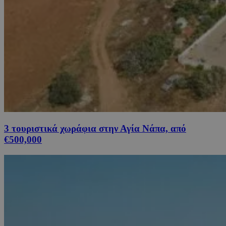
3 τουριστικά χωράφια στην Αγία Νάπα, από
€500,000