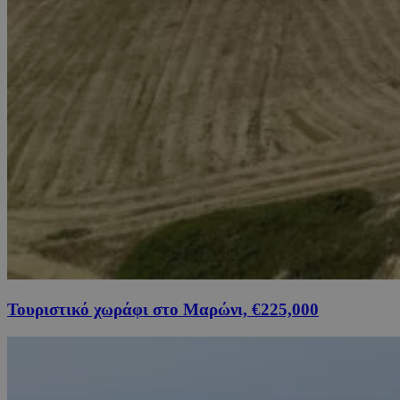
Τουριστικό χωράφι στο Μαρώνι, €225,000