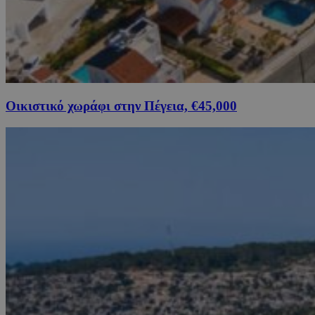
Οικιστικό χωράφι στην Πέγεια, €45,000