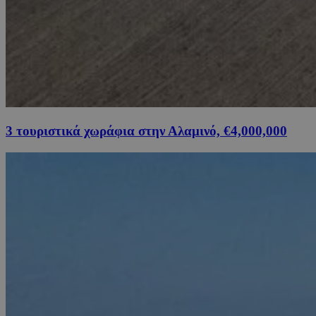
3 τουριστικά χωράφια στην Αλαμινό, €4,000,000