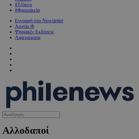
#Τζόκερ
#Φαρμακεία
Εγγραφή στο Newsletter
Αρχείο Φ
Ψηφιακές Εκδόσεις
Αφιερώματα
Αλλοδαποί