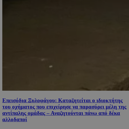
Επεισόδια Ξυλοφάγου: Καταζητείται ο ιδιοκτήτης
του οχήματος που επιχείρησε να παρασύρει μέλη της
αντίπαλης ομάδας – Αναζητούνται πάνω από δέκα
αλλοδαποί