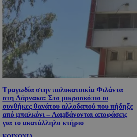
Τραγωδία στην πολυκατοικία Φιλάντα
στη Λάρνακα: Στο μικροσκόπιο οι
συνθήκες θανάτου αλλοδαπού που πήδηξε
από μπαλκόνι – Λαμβάνονται αποφάσεις
για το ακατάλληλο κτήριο
ΚΟΙΝΩΝΙΑ