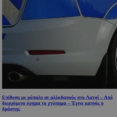
Επίθεση με ρόπαλο σε αλλοδαπούς στο Λατσί – Από
διερχόμενο όχημα το χτύπημα – Έγινε καπνός ο
δράστης