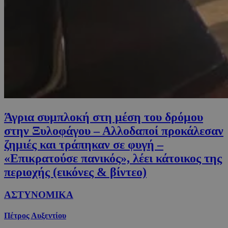
Άγρια συμπλοκή στη μέση του δρόμου
στην Ξυλοφάγου – Αλλοδαποί προκάλεσαν
ζημιές και τράπηκαν σε φυγή –
«Επικρατούσε πανικός», λέει κάτοικος της
περιοχής (εικόνες & βίντεο)
ΑΣΤΥΝΟΜΙΚΑ
Πέτρος Αυξεντίου