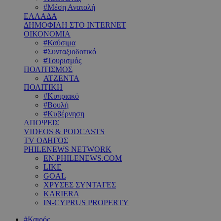
#Μέση Ανατολή
ΕΛΛΑΔΑ
ΔΗΜΟΦΙΛΗ ΣΤΟ INTERNET
ΟΙΚΟΝΟΜΙΑ
#Καύσιμα
#Συνταξιοδοτικό
#Τουρισμός
ΠΟΛΙΤΙΣΜΟΣ
ΑΤΖΕΝΤΑ
ΠΟΛΙΤΙΚΗ
#Κυπριακό
#Βουλή
#Κυβέρνηση
ΑΠΟΨΕΙΣ
VIDEOS & PODCASTS
TV ΟΔΗΓΟΣ
PHILENEWS NETWORK
EN.PHILENEWS.COM
LIKE
GOAL
ΧΡΥΣΕΣ ΣΥΝΤΑΓΕΣ
KARIERA
IN-CYPRUS PROPERTY
#Καιρός