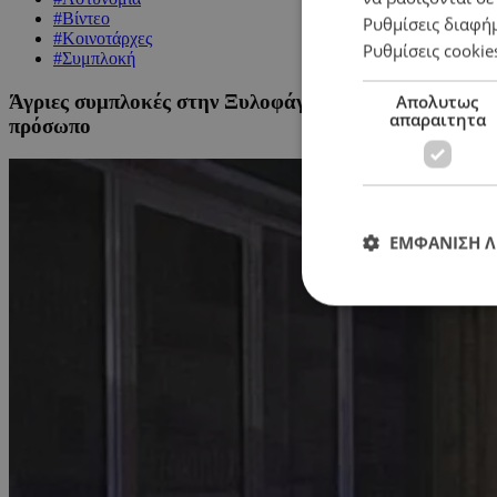
#Βίντεο
Ρυθμίσεις διαφή
#Κοινοτάρχες
Ρυθμίσεις cookie
#Συμπλοκή
Άγριες συμπλοκές στην Ξυλοφάγου: «Είδαν αυτοκίνητ
Απολυτως
απαραιτητα
πρόσωπο
ΕΜΦΑΝΙΣΗ 