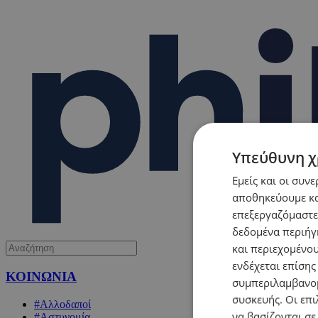
Υπεύθυνη χ
Εμείς και οι συν
αποθηκεύουμε κα
επεξεργαζόμαστε
δεδομένα περιήγη
και περιεχομένο
ενδέχεται επίσης
ΚΟΙΝΩΝΙΑ
συμπεριλαμβανομ
συσκευής. Οι επι
#Αλλοδαποί
να βασίζονται σε
#Αστυνομία