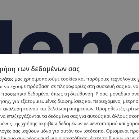
ρήση των δεδομένων σας
εργάτες μας χρησιμοποιούμε cookies και παρόμοιες τεχνολογίες 
ι να έχουμε πρόσβαση σε πληροφορίες στη συσκευή σας και να
 προσωπικά δεδομένα, όπως τη διεύθυνση IP σας, μοναδικά αν
σης, για εξατομικευμένες διαφημίσεις και περιεχόμενο, μέτρη
υ, ανάλυση κοινού και βελτίωση υπηρεσιών.
Προμηθευτές τρίτων
 να επεξεργάζονται τα δεδομένα σας για αυτούς και άλλους σκο
ένης της χρήσης ακριβών δεδομένων γεωεντοπισμού και χαρα
λογές σας ισχύουν μόνο για αυτόν τον ιστότοπο. Ορισμένοι πρ
 έννομο συμφέρον αντί για συγκατάθεση· έχετε το δικαίωμα να α