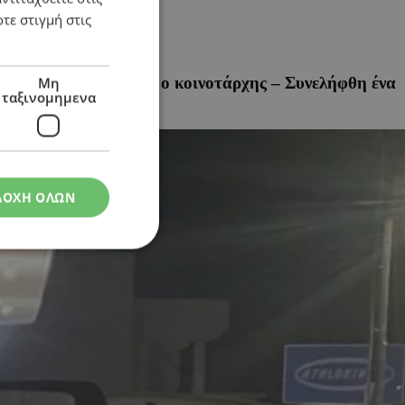
τε στιγμή στις
υς» – Τι καταγγέλλει ο κοινοτάρχης – Συνελήφθη ένα
Μη
ταξινομημενα
ΔΟΧΗ ΟΛΩΝ