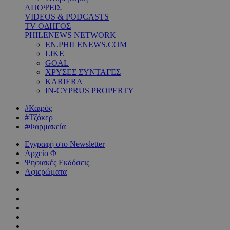
ΑΠΟΨΕΙΣ
VIDEOS & PODCASTS
TV ΟΔΗΓΟΣ
PHILENEWS NETWORK
EN.PHILENEWS.COM
LIKE
GOAL
ΧΡΥΣΕΣ ΣΥΝΤΑΓΕΣ
KARIERA
IN-CYPRUS PROPERTY
#Καιρός
#Τζόκερ
#Φαρμακεία
Εγγραφή στο Newsletter
Αρχείο Φ
Ψηφιακές Εκδόσεις
Αφιερώματα