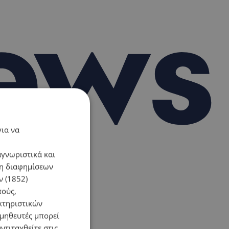
για να
αγνωριστικά και
ση διαφημίσεων
 (1852)
πούς,
κτηριστικών
ομηθευτές μπορεί
ντιταχθείτε στις