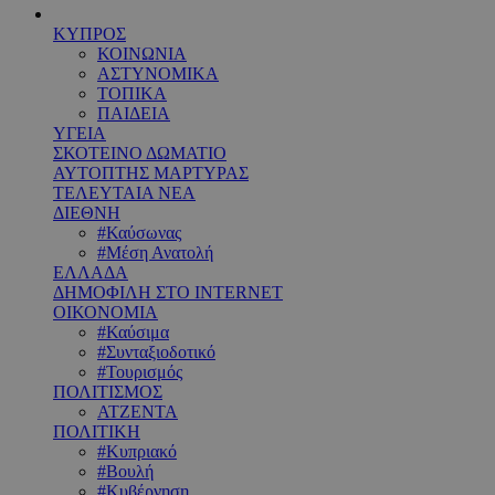
ΚΥΠΡΟΣ
ΚΟΙΝΩΝΙΑ
ΑΣΤΥΝΟΜΙΚΑ
ΤΟΠΙΚΑ
ΠΑΙΔΕΙΑ
ΥΓΕΙΑ
ΣΚΟΤΕΙΝΟ ΔΩΜΑΤΙΟ
ΑΥΤΟΠΤΗΣ ΜΑΡΤΥΡΑΣ
ΤΕΛΕΥΤΑΙΑ ΝΕΑ
ΔΙΕΘΝΗ
#Καύσωνας
#Μέση Ανατολή
ΕΛΛΑΔΑ
ΔΗΜΟΦΙΛΗ ΣΤΟ INTERNET
ΟΙΚΟΝΟΜΙΑ
#Καύσιμα
#Συνταξιοδοτικό
#Τουρισμός
ΠΟΛΙΤΙΣΜΟΣ
ΑΤΖΕΝΤΑ
ΠΟΛΙΤΙΚΗ
#Κυπριακό
#Βουλή
#Κυβέρνηση